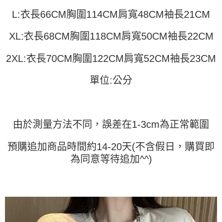
運送方式
消。如遇「轉專審核」未通過狀況，表示未達大哥付你分期系統評分，恕無
２．便利：只要手機號碼，簡訊認證，即可結帳。
L:衣長66CM胸圍114CM肩寬48CM袖長21CM
法說明評估內容。
３．安心：先確認商品／服務後，再付款。
全家取貨付款
【繳款方式說明】
1.分期款項不併入電信帳單，「大哥付你分期」於每月結算日後寄送繳費提
每筆NT$45
XL:衣長68CM胸圍118CM肩寬50CM袖長22CM
【「AFTEE先享後付」結帳流程】
醒簡訊。
１．於結帳方式選擇「AFTEE先享後付」後，將跳轉至「AFTEE先享後付」
2.透過簡訊連結打開帳單後，可選擇「超商條碼／台灣大直營門市／銀行轉
付款 後全家取貨
結帳頁面，進行簡訊認證並確認金額後，即可完成結帳。
2XL:衣長70CM胸圍122CM肩寬52CM袖長23CM
帳／街口支付／iPASS MONEY」等通路繳費。
２．訂單成立數日內，您將收到繳費通知簡訊。
每筆NT$45
３．收到繳費通知簡訊後14天內，點擊此簡訊中的連結，可透過四大超商／
【注意事項】
單位:公分
ATM／網路銀行／等多元方式進行付款，方視為交易完成。
7-11取貨付款
1.本服務係由「台灣大哥大股份有限公司」（以下簡稱本公司）所提供，讓
※ 請注意：結帳手續完成當下不需立刻繳費，但若您需要取消訂單，請聯絡
用戶於交易時，得透過本服務購買商品或服務，並由商店將買賣／分期付款
每筆NT$45，滿NT$499(含以上)免運費
購買商品的店家。未經商家同意取消之訂單仍視為有效，需透過AFTEE先享
買賣價金債權讓與本公司後，依約使用本公司帳單繳交帳款。
後付繳納相關費用。
2.基於同意付款使用「大哥付你分期」之契約關係目的，商店將以您的個人
付款 後7-11取貨
※ 交易是否成功請以「AFTEE先享後付 」之結帳頁面顯示為準，若有關於
資料（包含姓名、電話或地址）提供予台灣大哥大進項蒐集、處理及利用，
由於測量方法不同，誤差在1-3cm為正常範圍
是否繳費成功／繳費後需取消欲退款等相關疑問，請聯繫「AFTEE先享後付
每筆NT$45，滿NT$499(含以上)免運費
由本公司與您本人進行分期帳單所需資料之確認、核對及更正。
客戶支援中心」
https://netprotections.freshdesk.com/support/home
3.完整用戶服務條款，請詳閱以下連結：
https://oppay.tw/userRule
預購追加商品時間約14-20天(不含假日，購買即
宅配
【注意事項】
為同意等待追加^^)
１．透過由恩沛科技股份有限公司提供之「AFTEE先享後付」服務完成之交
每筆NT$70，滿NT$499(含以上)免運費
易，需依本服務之必要範圍內提供個人資料，並將交易相關給付款項請求債
權轉讓予恩沛科技股份有限公司。
２．關於個人資料處理事宜，請瀏覽以下網址：
https://aftee.tw/terms/#terms3
３．未成年的使用者請事先徵得法定代理人或監護人之同意方可使用
「AFTEE先享後付」，若未經同意申辦者引起之損失，本公司不負相關責