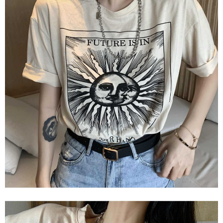
任。
４．使用「AFTEE先享後付」時，將依據個別帳號之用戶狀況，依本公司即
時審查核予不同之上限額度；若仍有額度不足之情形，本公司將視審查結果
請求用戶進行身份認證。
５．嚴禁一人註冊多個帳號或使用他人資訊註冊。若發現惡意使用之情形，
恩沛科技股份有限公司將有權停止該用戶之使用額度並採取法律行動。