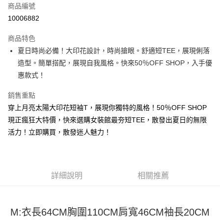
商品編號
超商取貨付款
10006882
LINE Pay
商品特色
Apple Pay
夏日時尚必備！大印花設計，時尚搶眼。舒適短TEE，展現俐落
造型。簡單搭配，展現自我風格。快來50％OFF SHOP，入手優
街口支付
惠款式！
悠遊付
銷售重點
Google Pay
穿上月亮太陽大印花短袖T，展現你獨特的風格！50％OFF SHOP
現正瘋狂大特價，快來選購女裝館最夯短TEE，散發出夏日的無限
全盈+PAY
活力！立即購買，散發迷人魅力！
大哥付你分期
相關說明
【大哥付你分期使用說明】
AFTEE先享後付
1.本服務由台灣大哥大提供，台灣大哥大用戶可立即使用無須另外申請。
詳細說明
相關推薦
2.付款方式選擇「大哥付你分期」，訂單成立後會自動跳轉到大哥付的交易
相關說明
流程，驗證手機門號後，選擇欲分期的期數、繳款截止日，確認付款後即完
【關於「AFTEE先享後付」】
成交易。
ATM付款
AFTEE先享後付是「在收到商品之後才付款」的支付方式。 讓您購物簡單
3.實際核准額度、可分期數及費用金額請依後續交易確認頁面所載為準。
M:衣長64CM胸圍110CM肩寬46CM袖長20CM
便利好安心！
4.訂單成立30分鐘內，如未前往確認交易或遇審核未通過，訂單將自動取
１．簡單：不需註冊會員、不需綁卡、不需儲值。