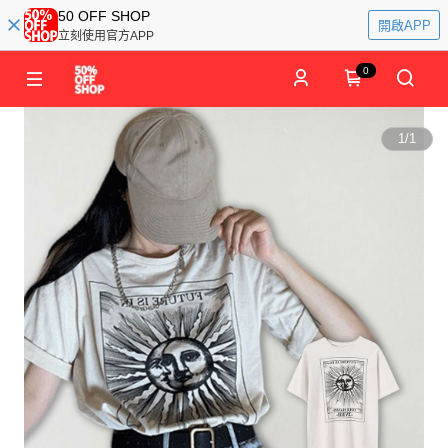
50 OFF SHOP
開啟APP
立刻使用官方APP
0
1
/
1