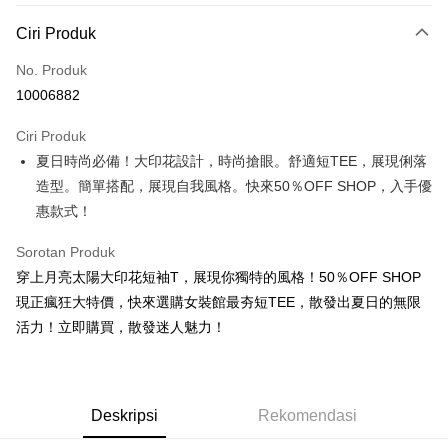
Kaedah Pembayaran
Ciri Produk
Kad Kredit (Bayaran Penuh)
No. Produk
Pengambilan di Kedai Serbaneka
10006882
LINE Pay
Ciri Produk
Apple Pay
夏日時尚必備！大印花設計，時尚搶眼。舒適短TEE，展現俐落
造型。簡單搭配，展現自我風格。快來50％OFF SHOP，入手優
JKOPAY
惠款式！
Easy Wallet
Sorotan Produk
Google Pay
穿上月亮太陽大印花短袖T，展現你獨特的風格！50％OFF SHOP
Plus PAY
現正瘋狂大特價，快來選購女裝館最夯短TEE，散發出夏日的無限
活力！立即購買，散發迷人魅力！
OP Pay Later
Deskripsi
[Terma Penggunaan untuk OP Pay Later]
AFTEE
Deskripsi
Rekomendasi
Perkhidmatan ini disediakan oleh Taiwan Mobile dan tersedia untuk
Deskripsi
pengguna Taiwan Mobile tanpa memerlukan permohonan tambahan.
Pertama, Mengenai Perkhidmatan AFTEE Beli Sekarang Bayar Kemudian