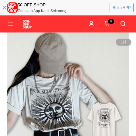
50 OFF SHOP
Buka APP
Gunakan App Kami Sekarang
0
1
/
1