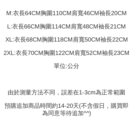
Pemindahan ATM
1. Dengan memilih AFTEE sebagai kaedah pembayaran, mesej
Jika anda memilih OP Pay Later sebagai kaedah pembayaran, sistem
pengesahan AFTEE akan muncul.
M:衣長64CM胸圍110CM肩寬46CM袖長20CM
akan mengarahkan anda secara automatik ke proses transaksi OP Pay
2. Anda boleh meneruskan pembayaran selepas pengesahan SMS.
Pilihan Penghantaran
Later selepas pesanan dibuat. Anda perlu mengesahkan nombor telefon
3. Tiada bayaran diperlukan apabila pesanan disahkan. Produk akan
mudah alih anda, memilih bilangan ansuran, dan menetapkan tarikh
L:衣長66CM胸圍114CM肩寬48CM袖長21CM
dihantar ke alamat yang ditetapkan.
全家取貨付款
akhir pembayaran. Transaksi akan dianggap selesai setelah pembayaran
4. Setelah pesanan disahkan, anda akan menerima SMS pembayaran
disahkan.
NT$45/pesanan
manakala ahli aplikasi akan menerima pemberitahuan tolak aplikasi
XL:衣長68CM胸圍118CM肩寬50CM袖長22CM
AFTEE.
Had kredit yang diluluskan, tempoh ansuran yang tersedia, dan yuran
付款 後全家取貨
5. Tiada bayaran diperlukan apabila anda menerima produk. Sila buat
yang dikenakan adalah tertakluk kepada maklumat yang dinyatakan
2XL:衣長70CM胸圍122CM肩寬52CM袖長23CM
pembayaran di empat kedai serbaneka utama, ATM atau perbankan
NT$45/pesanan
pada halaman pengesahan transaksi seterusnya.
dalam talian dengan SMS pembayaran atau pemberitahuan tolak aplikasi
AFTEE.
單位:公分
7-11取貨付款
Jika transaksi tidak disahkan dalam masa 30 minit selepas pesanan
dibuat, atau jika permohonan gagal dalam proses semakan, pesanan
NT$45/pesanan | Penghantaran percuma untuk pesanan
Sila ambil perhatian bahawa tempoh pembayaran adalah 14 hari. Walau
akan dibatalkan secara automatik. Jika permohonan gagal pada
bagaimanapun, bagi mereka yang telah memuat turun Aplikasi AFTEE
NT$499 atau lebih
peringkat "semakan manual", ini bermakna kriteria pemarkahan sistem
dan mendaftar sebagai ahli AFTEE boleh menikmati tempoh pembayaran
tidak dipenuhi; butiran penilaian khusus tidak akan didedahkan.
sehingga 45 hari.
由於測量方法不同，誤差在1-3cm為正常範圍
付款 後7-11取貨
[Arahan Pembayaran]
NT$45/pesanan | Penghantaran percuma untuk pesanan
Tempoh pembayaran dikira dari masa kedai meminta pembayaran anda,
預購追加商品時間約14-20天(不含假日，購買即
ditambah dengan bilangan hari yang boleh dilanjutkan oleh AFTEE. Anda
NT$499 atau lebih
Pembayaran ansuran melalui OP Pay Later akan dibilkan secara
boleh melanjutkan tempoh pembayaran anda sebelum anda menerima
為同意等待追加^^)
berasingan dan tidak termasuk dalam bil telekom anda. SMS peringatan
pesanan. Walau bagaimanapun, tiada jaminan bahawa anda boleh
宅配
pembayaran akan dihantar selepas kitaran bil bulanan.
menerima pesanan anda semasa tempoh pembayaran (cth.: produk
NT$70/pesanan | Penghantaran percuma untuk pesanan
prapesanan atau produk yang mungkin mengambil masa yang lebih
Selepas mengakses bil melalui pautan dalam SMS, anda boleh