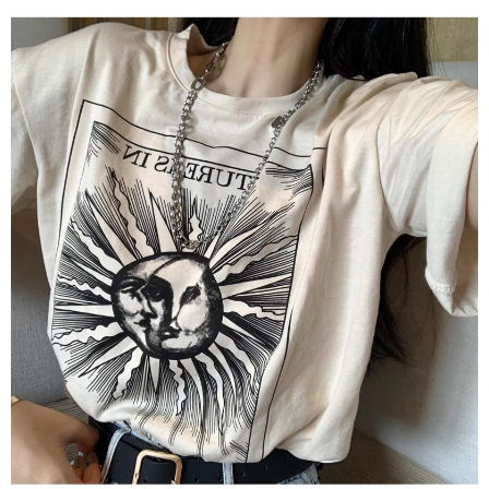
1. Perkhidmatan ini disediakan oleh Taiwan Mobile, pengguna telefon
Sila hubungi NP Taiwan Inc. di
cs_tw@netprotections.co.jp
jika anda
mudah alih boleh segera menggunakan tanpa perlu memohon lagi.
mempunyai sebarang kebimbangan mengenai pemprosesan dan
(Hanya untuk nombor langganan peribadi, tidak terbuka untuk syarikat
penggunaan pada data peribadi. Jika anda tidak bersetuju dengan data
dan kad prabayar)
peribadi yang disenaraikan seperti di atas akan dikumpul dan digunakan
2. Pilihan kaedah pembayaran "Pembayaran Ansuran Gogo", selepas
oleh AFTEE, sila jangan gunakan perkhidmatan ini.
pesanan ditubuhkan, akan secara automatik dialihkan ke proses
transaksi Gogo, selepas pengesahan nombor telefon, pilih bilangan
ansuran yang diingini, tarikh akhir pembayaran, dan setelah
mengesahkan pembayaran, transaksi akan selesai.
3. Jumlah kelulusan sebenar, bilangan ansuran dan jumlah bayaran
adalah berdasarkan halaman pengesahan transaksi seterusnya.
4. Dalam masa 30 minit selepas pesanan ditubuhkan, jika tidak pergi
untuk mengesahkan transaksi atau jika tidak lulus semakan, pesanan
akan dibatalkan secara automatik. Jika terdapat situasi "pindah untuk
semakan khusus" yang tidak lulus, ini menunjukkan bahawa sistem
penilaian tidak mencukupi, tiada penjelasan mengenai kandungan
penilaian boleh diberikan.
【Penerangan Kaedah Pembayaran】
1. Pembayaran ansuran tidak digabungkan dalam bil telekomunikasi,
"Pembayaran Ansuran Gogo" akan menghantar SMS peringatan
pembayaran selepas tarikh penyelesaian bulanan.
2. Melalui pautan SMS untuk membuka bil, anda boleh memilih untuk
membayar melalui "Kod bar kedai serbaneka / Kedai rasmi Taiwan
Mobile / Pemindahan bank / Pembayaran J街口 / iPASS MONEY" dan