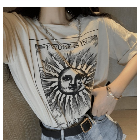
saluran lain.
【Nota Penting】
1. Perkhidmatan ini disediakan oleh "Taiwan Mobile Co., Ltd." untuk
membolehkan pengguna membeli produk atau perkhidmatan melalui
perkhidmatan ini semasa transaksi, dan kedai akan menyerahkan hak
tuntutan harga jual/beli ansuran kepada syarikat ini untuk membayar bil
menggunakan bil syarikat ini.
2. Berdasarkan tujuan kontrak persetujuan pembayaran menggunakan
"Pembayaran Ansuran Gogo", kedai akan memberikan maklumat peribadi
anda (termasuk nama, telefon atau alamat) kepada Taiwan Mobile untuk
pengumpulan, pemprosesan dan penggunaan, untuk pengesahan,
semakan dan pembetulan data yang diperlukan untuk bil ansuran oleh
Taiwan Mobile.
3. Sila baca syarat perkhidmatan pengguna secara lengkap melalui
pautan berikut: https://oppay.tw/userRule