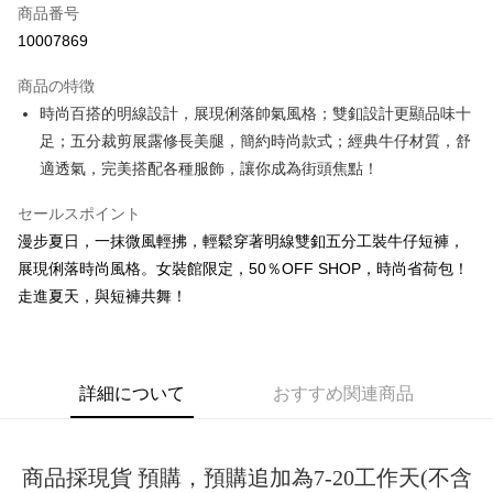
商品番号
コンビニ店頭代金引換
10007869
LINE Pay
商品の特徴
Apple Pay
時尚百搭的明線設計，展現俐落帥氣風格；雙釦設計更顯品味十
足；五分裁剪展露修長美腿，簡約時尚款式；經典牛仔材質，舒
JKOPAY
適透氣，完美搭配各種服飾，讓你成為街頭焦點！
Easy Wallet
セールスポイント
Google Pay
漫步夏日，一抹微風輕拂，輕鬆穿著明線雙釦五分工裝牛仔短褲，
Plus Pay
展現俐落時尚風格。女裝館限定，50％OFF SHOP，時尚省荷包！
走進夏天，與短褲共舞！
OP Pay Later
説明
【OP Pay Later 使用説明】
AFTEE代金後払い
1. 本サービスは台湾大哥大によって提供され、台湾大哥大のユーザーは追
詳細について
おすすめ関連商品
加の申請なしで即時に利用可能です。
説明
2. 支払い方法で「OP Pay Later」を選択すると、注文が成立した後に自動
一、 AFTEE代金後払いについて
的に OP Pay Later の取引プロセスに移行し、携帯番号を確認後、分割払
ATM払い
1.お支払い方法でAFTEE代金後払いを選択すると、携帯電話認証ウィンド
いの回数や支払い期限を選択し、支払いを確認すると取引が完了します。
ウが表示されます。
商品採現貨 預購，預購追加為7-20工作天(不含
3. 実際の承認額、分割回数および費用については、後続の取引確認ページ
2.SMSで認証してお支払い手続を進めてください。