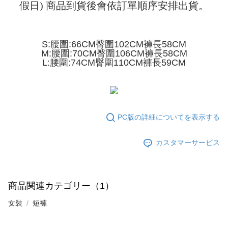
配送方法
を基準とします。
假日) 商品到貨後會依訂單順序安排出貨。
3.注文するときのお支払いは不要です。商品はご指定の住所に配送されま
4. 注文成立後30分以内に確認取引を行わない場合や審査が通過しない場
す。
全家取貨付款
合、注文は自動的にキャンセルされます。「転専審査」に未通過の状況が
4.ご注文が完了すると、携帯に支払い通知のSMSが届きます。アプリ会員
発生した場合は、システムの評価基準に達していないことを意味し、評価
配送毎にNT$45
の場合は、AFTEE アプリプッシュ通知が届きます。
内容についての説明はいたしかねます。
S:腰圍:66CM臀圍102CM褲長58CM
5.商品受け取り時のお支払いは不要です。商品を確かめてから、SMSまた
付款 後全家取貨
M:腰圍:70CM臀圍106CM褲長58CM
はアプリの通知に従って、4大コンビニ、またはATM/オンラインバンキン
L:腰圍:74CM臀圍110CM褲長59CM
グでお支払いください。
配送毎にNT$45
【支払い方法の説明】
1. 分割払いの金額は電信請求書に統合されず、「OP Pay Later」は毎月の
代金納付期限は最短で 14 日以内ですので、ご注意ください。AFTEE アプ
7-11取貨付款
締め日後に支払いリマインダーのSMSを送信します。
リをダウンロードして AFTEE 会員になるとお支払い期限を最長 45 日以内
2. SMSのリンクを通じて請求書を開いた後、「コンビニバーコード／台湾
配送毎にNT$45、NT$499以上で送料無料
まで延長できます。
大直営店舗／銀行振込／街口支払い／iPASS MONEY」などのチャネルで
支払いを選択できます。
付款 後7-11取貨
PC版の詳細についてを表示する
お支払期限は、ショップが請求した期日と、AFTEEで延長できる日数をも
とに計算されます。AFTEEで注文すると、商品を受け取るまで支払い期限
配送毎にNT$45、NT$499以上で送料無料
【注意事項】
を延長できますが、商品を期限内に受け取れない場合があります（例：予
1. 本サービスは「台湾大哥大株式会社」（以下「当社」といいます）によ
カスタマーサービス
約商品や商品到着日が比較的遅い商品）。そのため、商品到着の有無に関
宅配
って提供され、ユーザーが取引時に本サービスを通じて商品やサービスを
わらず、AFTEEで指定された期限内にお支払いください。
購入できるようにし、店舗が売買／分割払い売買の債権を当社に譲渡した
配送毎にNT$70、NT$499以上で送料無料
後、契約に基づいて当社の請求書で帳款を支払うことになります。
二、支払い限度額
2. 「OP Pay Later」を利用する契約関係の目的から、店舗はあなたの個人
1.初回 AFTEEを ご利用の際に、認証結果及び当社の審査の結果に基づ
商品関連カテゴリー（1）
情報（名前、電話または住所を含む）を台湾大哥大に提供し、収集、処理
き、限度額が設定されます。
および利用するために、当社があなた本人と分割請求書に必要な情報の確
2.決済金額は最低NT$20です。
女裝
短褲
認、照合および修正を行います。
3.現在、台湾の会員のみご利用いただけます。
3. 完全なユーザーサービス規約については、以下のリンクを参照してくだ
さい：
https://oppay.tw/userRule
三、利用規約「AFTEE代金後払い」（以下当サービスという）はネットプ