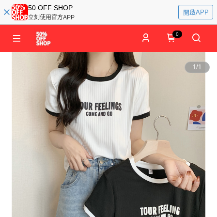
50 OFF SHOP
開啟APP
立刻使用官方APP
0
1
/
1