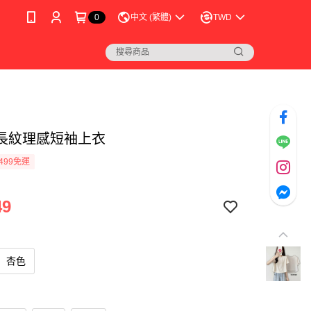
0
中文 (繁體)
TWD
長紋理感短袖上衣
499免運
49
杏色