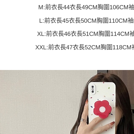
付」結帳
帳／街口支
付款 後全
２．訂單
M:前衣長44衣長49CM胸圍106CM袖
３．收到繳
每筆NT$4
【注意事
／ATM／
L:前衣長45衣長50CM胸圍110CM袖
1.本服務
※ 請注意
7-11取貨
用戶於交
絡購買商品
款買賣價
先享後付
XL:前衣長46衣長51CM胸圍114CM
每筆NT$4
2.基於同
※ 交易是
資料（包
是否繳費成
付款 後7-
XXL:前衣長47衣長52CM胸圍118CM
用，由本
付客戶支
每筆NT$4
3.完整用
【注意事
宅配
１．透過由
交易，需
每筆NT$7
求債權轉
２．關於
https://aft
３．未成
「AFTE
任。
４．使用「
即時審查
結果請求
５．嚴禁
形，恩沛