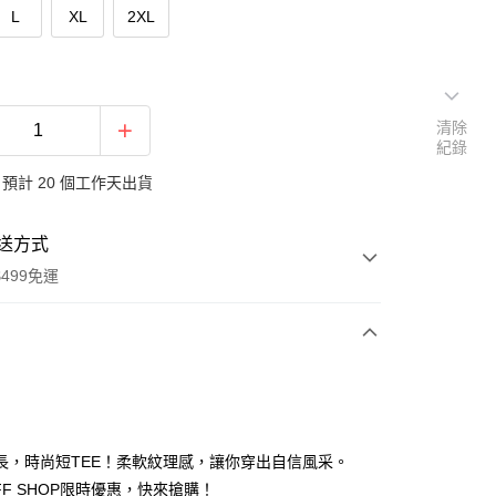
L
XL
2XL
清除
紀錄
預計 20 個工作天出貨
送方式
499免運
次付款
付款
長，時尚短TEE！柔軟紋理感，讓你穿出自信風采。
FF SHOP限時優惠，快來搶購！