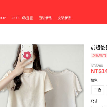
HOP
OLULU歐露露
男裝新品
女裝新品
前短後
超取滿NT$
NT$298
NT$1
顏色
白色
尺寸