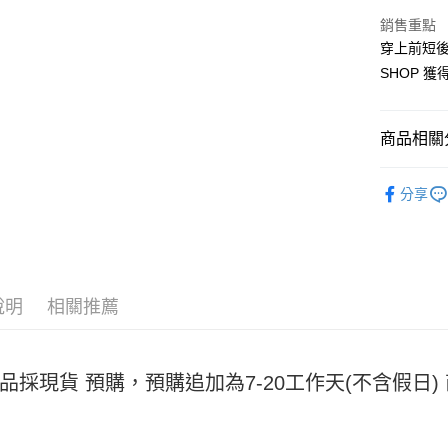
Apple Pay
銷售重點
街口支付
穿上前短後
SHOP 
悠遊付
Google Pa
商品相關分
全盈+PAY
女裝
短
大哥付你
分享
相關說明
【大哥付
AFTEE先
1.本服務
2.付款方
相關說明
流程，驗
【關於「A
ATM付款
完成交易
說明
相關推薦
AFTEE
3.實際核
便利好安
4.訂單成
１．簡單
消。如遇
２．便利
運送方式
無法說明
３．安心
品採現貨 預購，預購追加為7-20工作天(不含假日
【繳款方
全家取貨
1.分期款
【「AFT
醒簡訊。
每筆NT$4
１．於結帳
2.透過簡