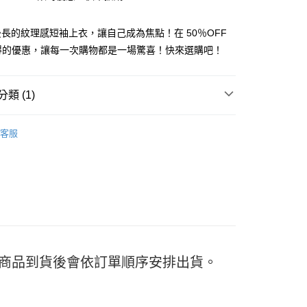
長的紋理感短袖上衣，讓自己成為焦點！在 50％OFF
獲得的優惠，讓每一次購物都是一場驚喜！快來選購吧！
y
類 (1)
TEE
分期
客服
你分期使用說明】
享後付
由台灣大哥大提供，台灣大哥大用戶可立即使用無須另外申請。
式選擇「大哥付你分期」，訂單成立後會自動跳轉到大哥付的交易
證手機門號後，選擇欲分期的期數、繳款截止日，確認付款後即
FTEE先享後付」】
。
先享後付是「在收到商品之後才付款」的支付方式。 讓您購物簡單
准額度、可分期數及費用金額請依後續交易確認頁面所載為準。
心！
立30分鐘內，如未前往確認交易或遇審核未通過，訂單將自動取
：不需註冊會員、不需綁卡、不需儲值。
「轉專審核」未通過狀況，表示未達大哥付你分期系統評分，恕
：只要手機號碼，簡訊認證，即可結帳。
評估內容。
：先確認商品／服務後，再付款。
) 商品到貨後會依訂單順序安排出貨。
式說明】
付款
項不併入電信帳單，「大哥付你分期」於每月結算日後寄送繳費提
EE先享後付」結帳流程】
5
方式選擇「AFTEE先享後付」後，將跳轉至「AFTEE先享後
訊連結打開帳單後，可選擇「超商條碼／台灣大直營門市／銀行轉