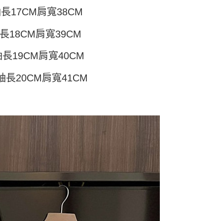
頁面，進行簡訊認證並確認金額後，即可完成結帳。
付／iPASS MONEY」等通路繳費。
家取貨
成立數日內，您將收到繳費通知簡訊。
長17CM肩寬38CM
費通知簡訊後14天內，點擊此簡訊中的連結，可透過四大超商
5
項】
網路銀行／等多元方式進行付款，方視為交易完成。
長18CM肩寬39CM
係由「台灣大哥大股份有限公司」（以下簡稱本公司）所提供，讓
：結帳手續完成當下不需立刻繳費，但若您需要取消訂單，請聯
付款
易時，得透過本服務購買商品或服務，並由商店將買賣／分期付
的店家。未經商家同意取消之訂單仍視為有效，需透過AFTEE
金債權讓與本公司後，依約使用本公司帳單繳交帳款。
繳納相關費用。
袖長19CM肩寬40CM
5，滿NT$499(含以上)免運費
意付款使用「大哥付你分期」之契約關係目的，商店將以您的個人
否成功請以「AFTEE先享後付 」之結帳頁面顯示為準，若有關於
含姓名、電話或地址）提供予台灣大哥大進項蒐集、處理及利
功／繳費後需取消欲退款等相關疑問，請聯繫「AFTEE先享後
11取貨
袖長20CM肩寬41CM
公司與您本人進行分期帳單所需資料之確認、核對及更正。
援中心」
https://netprotections.freshdesk.com/support/home
5，滿NT$499(含以上)免運費
戶服務條款，請詳閱以下連結：
https://oppay.tw/userRule
項】
恩沛科技股份有限公司提供之「AFTEE先享後付」服務完成之
依本服務之必要範圍內提供個人資料，並將交易相關給付款項請
0，滿NT$499(含以上)免運費
讓予恩沛科技股份有限公司。
個人資料處理事宜，請瀏覽以下網址：
ee.tw/terms/#terms3
年的使用者請事先徵得法定代理人或監護人之同意方可使用
E先享後付」，若未經同意申辦者引起之損失，本公司不負相關責
AFTEE先享後付」時，將依據個別帳號之用戶狀況，依本公司
核予不同之上限額度；若仍有額度不足之情形，本公司將視審查
用戶進行身份認證。
一人註冊多個帳號或使用他人資訊註冊。若發現惡意使用之情
科技股份有限公司將有權停止該用戶之使用額度並採取法律行