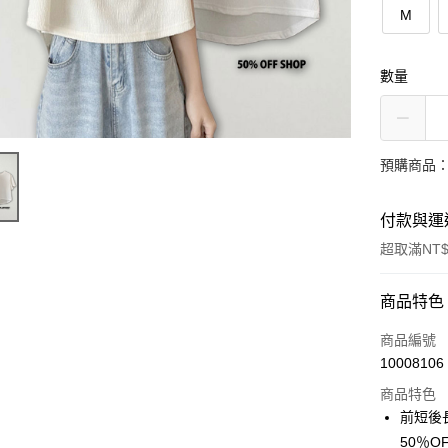
M
數量
預購商品：
付款與運
超取滿NT$
付款方式
商品特色
信用卡一
商品編號
10008106
超商取貨
商品特色
LINE Pay
前短後
50％O