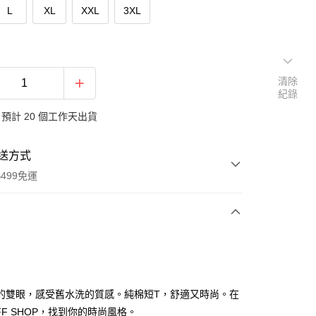
L
XL
XXL
3XL
清除
紀錄
預計 20 個工作天出貨
送方式
499免運
次付款
付款
的雙眼，感受舊水洗的質感。純棉短T，舒適又時尚。在
FF SHOP，找到你的時尚風格。