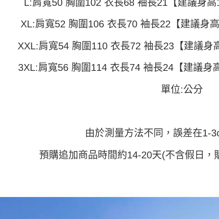
付」結帳
L:肩寬50 胸圍102 衣長68 袖長21【建議身高15
帳／街口支
付款 後全
２．訂單
３．收到繳
XL:肩寬52 胸圍106 衣長70 袖長22【建議身高1
每筆NT$4
【注意事
／ATM／
1.本服務
※ 請注意
7-11取貨
用戶於交
XXL:肩寬54 胸圍110 衣長72 袖長23【建議身高1
絡購買商品
款買賣價
先享後付
每筆NT$4
2.基於同
※ 交易是
3XL:肩寬56 胸圍114 衣長74 袖長24【建議身高1
資料（包
是否繳費成
付款 後7-
用，由本
付客戶支
每筆NT$4
3.完整用
單位:公分
【注意事
宅配
１．透過由
交易，需
每筆NT$7
求債權轉
由於測量方法不同，誤差在1-3
２．關於
https://aft
３．未成
預購追加商品時間約14-20天(不含假日，
「AFTE
任。
４．使用「
即時審查
結果請求
５．嚴禁
形，恩沛