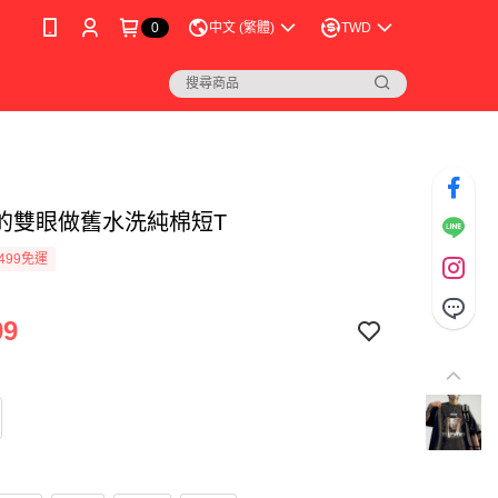
0
中文 (繁體)
TWD
的雙眼做舊水洗純棉短T
499免運
99