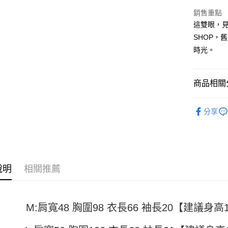
Apple Pay
銷售重點
街口支付
這雙眼，見
SHOP，
悠遊付
時光。
Google Pa
全盈+PAY
商品相關分
大哥付你
男裝
短
相關說明
分享
【大哥付
AFTEE先
1.本服務
2.付款方
相關說明
流程，驗
【關於「A
ATM付款
完成交易
AFTEE
3.實際核
便利好安
說明
相關推薦
4.訂單成
１．簡單
消。如遇
２．便利
運送方式
無法說明
３．安心
【繳款方
全家取貨
M:肩寬48 胸圍98 衣長66 袖長20【建議身高15
1.分期款
【「AFT
醒簡訊。
每筆NT$4
１．於結帳
2.透過簡