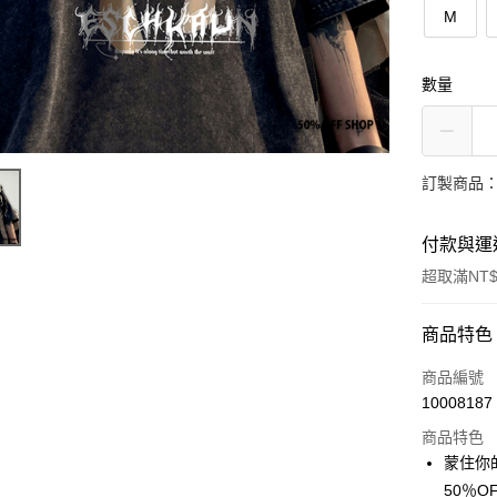
M
數量
訂製商品：
付款與運
超取滿NT$
付款方式
商品特色
信用卡一
商品編號
10008187
超商取貨
商品特色
LINE Pay
蒙住你
50％O