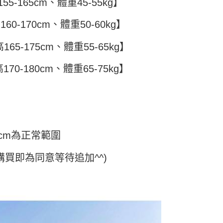
頁面，進行簡訊認證並確認金額後，即可完成結帳。
5-165cm、體重45-55kg】
付／iPASS MONEY」等通路繳費。
家取貨
成立數日內，您將收到繳費通知簡訊。
費通知簡訊後14天內，點擊此簡訊中的連結，可透過四大超商
60-170cm、體重50-60kg】
5
項】
網路銀行／等多元方式進行付款，方視為交易完成。
係由「台灣大哥大股份有限公司」（以下簡稱本公司）所提供，讓
：結帳手續完成當下不需立刻繳費，但若您需要取消訂單，請聯
付款
易時，得透過本服務購買商品或服務，並由商店將買賣／分期付
65-175cm、體重55-65kg】
的店家。未經商家同意取消之訂單仍視為有效，需透過AFTEE
金債權讓與本公司後，依約使用本公司帳單繳交帳款。
繳納相關費用。
5，滿NT$499(含以上)免運費
意付款使用「大哥付你分期」之契約關係目的，商店將以您的個人
否成功請以「AFTEE先享後付 」之結帳頁面顯示為準，若有關於
70-180cm、體重65-75kg】
含姓名、電話或地址）提供予台灣大哥大進項蒐集、處理及利
功／繳費後需取消欲退款等相關疑問，請聯繫「AFTEE先享後
11取貨
公司與您本人進行分期帳單所需資料之確認、核對及更正。
援中心」
https://netprotections.freshdesk.com/support/home
5，滿NT$499(含以上)免運費
戶服務條款，請詳閱以下連結：
https://oppay.tw/userRule
項】
恩沛科技股份有限公司提供之「AFTEE先享後付」服務完成之
依本服務之必要範圍內提供個人資料，並將交易相關給付款項請
0，滿NT$499(含以上)免運費
讓予恩沛科技股份有限公司。
cm為正常範圍
個人資料處理事宜，請瀏覽以下網址：
ee.tw/terms/#terms3
年的使用者請事先徵得法定代理人或監護人之同意方可使用
購買即為同意等待追加^^)
E先享後付」，若未經同意申辦者引起之損失，本公司不負相關責
AFTEE先享後付」時，將依據個別帳號之用戶狀況，依本公司
核予不同之上限額度；若仍有額度不足之情形，本公司將視審查
用戶進行身份認證。
一人註冊多個帳號或使用他人資訊註冊。若發現惡意使用之情
科技股份有限公司將有權停止該用戶之使用額度並採取法律行