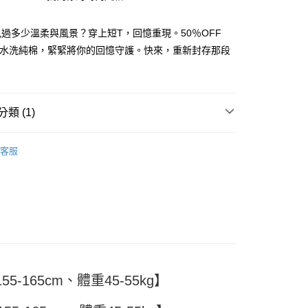
過多少溫柔與風景？穿上短T，回憶重現。50％OFF
舊水洗純棉，緊緊將你的回憶守護。快來，重新封存那段
y
類 (1)
分期
TEE
客服
你分期使用說明】
享後付
由台灣大哥大提供，台灣大哥大用戶可立即使用無須另外申請。
式選擇「大哥付你分期」，訂單成立後會自動跳轉到大哥付的交易
證手機門號後，選擇欲分期的期數、繳款截止日，確認付款後即
FTEE先享後付」】
。
先享後付是「在收到商品之後才付款」的支付方式。 讓您購物簡單
准額度、可分期數及費用金額請依後續交易確認頁面所載為準。
心！
立30分鐘內，如未前往確認交易或遇審核未通過，訂單將自動取
：不需註冊會員、不需綁卡、不需儲值。
「轉專審核」未通過狀況，表示未達大哥付你分期系統評分，恕
：只要手機號碼，簡訊認證，即可結帳。
評估內容。
：先確認商品／服務後，再付款。
式說明】
付款
5-165cm、體重45-55kg】
項不併入電信帳單，「大哥付你分期」於每月結算日後寄送繳費提
EE先享後付」結帳流程】
5
方式選擇「AFTEE先享後付」後，將跳轉至「AFTEE先享後
訊連結打開帳單後，可選擇「超商條碼／台灣大直營門市／銀行轉