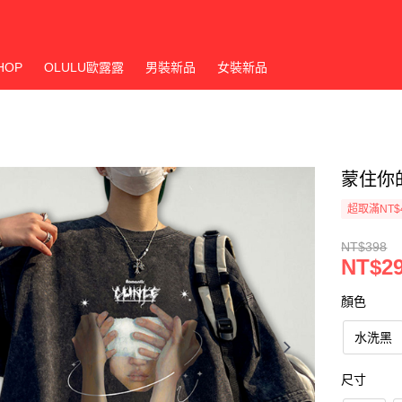
HOP
OLULU歐露露
男裝新品
女裝新品
蒙住你
超取滿NT$
NT$398
NT$2
顏色
水洗黑
尺寸