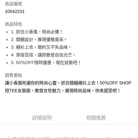
商品編號
超商取貨付款
10042231
LINE Pay
商品特色
Apple Pay
1. 抓住小香風，時尚必備！
2. 精髓設計，展現優雅風采。
街口支付
3. 襯衫上衣，簡約又不失品味。
悠遊付
4. 穿搭百搭，讓妳散發自信光芒。
5. 50％OFF限時優惠，現在就衝吧！
Google Pay
銷售重點
全盈+PAY
讓小香風吹遍你的時尚心靈，抓住精髓襯衫上衣！50％OFF SHOP
大哥付你分期
短TEE女裝館，散發女性魅力，展現時尚品味，快來感受吧！
相關說明
【大哥付你分期使用說明】
AFTEE先享後付
1.本服務由台灣大哥大提供，台灣大哥大用戶可立即使用無須另外申請。
2.付款方式選擇「大哥付你分期」，訂單成立後會自動跳轉到大哥付的交易
相關說明
詳細說明
相關推薦
流程，驗證手機門號後，選擇欲分期的期數、繳款截止日，確認付款後即完
【關於「AFTEE先享後付」】
成交易。
ATM付款
AFTEE先享後付是「在收到商品之後才付款」的支付方式。 讓您購物簡單
3.實際核准額度、可分期數及費用金額請依後續交易確認頁面所載為準。
便利好安心！
4.訂單成立30分鐘內，如未前往確認交易或遇審核未通過，訂單將自動取
１．簡單：不需註冊會員、不需綁卡、不需儲值。