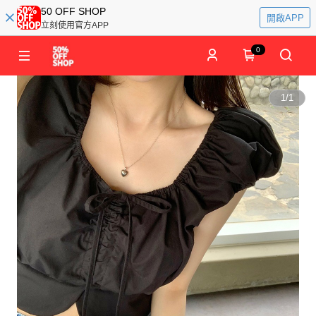
50 OFF SHOP
開啟APP
立刻使用官方APP
0
1
/
1