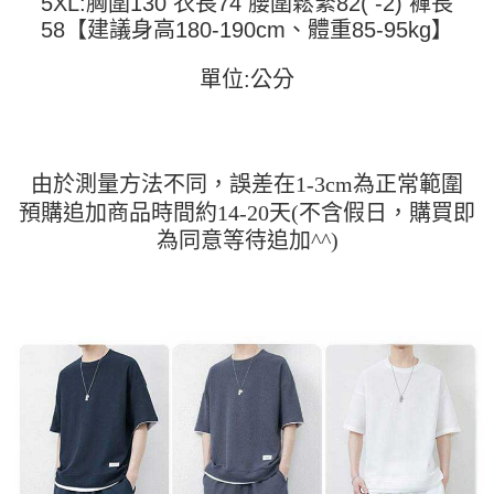
5XL:胸圍130 衣長74 腰圍鬆緊82( -2) 褲長
３．未成年的使用者請事先徵得法定代理人或監護人之同意方可使用
58【建議身高180-190cm、體重85-95kg】
「AFTEE先享後付」，若未經同意申辦者引起之損失，本公司不負相關責
任。
單位:公分
４．使用「AFTEE先享後付」時，將依據個別帳號之用戶狀況，依本公司即
時審查核予不同之上限額度；若仍有額度不足之情形，本公司將視審查結果
請求用戶進行身份認證。
５．嚴禁一人註冊多個帳號或使用他人資訊註冊。若發現惡意使用之情形，
恩沛科技股份有限公司將有權停止該用戶之使用額度並採取法律行動。
由於測量方法不同，誤差在1-3cm為正常範圍
預購追加商品時間約14-20天(不含假日，購買即
為同意等待追加^^)