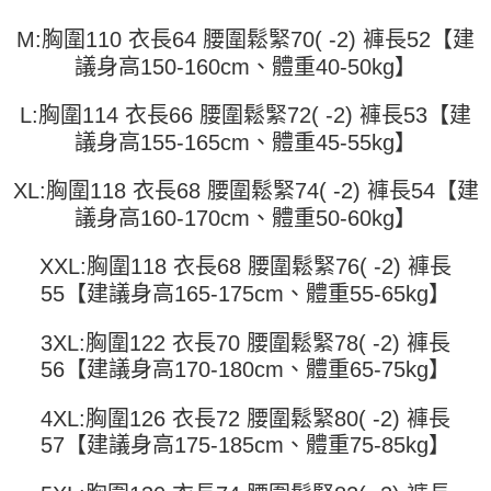
成交易。
ATM付款
AFTEE先享後付是「在收到商品之後才付款」的支付方式。 讓您購物簡單
3.實際核准額度、可分期數及費用金額請依後續交易確認頁面所載為準。
M:胸圍110 衣長64 腰圍鬆緊70( -2) 褲長52【建
便利好安心！
4.訂單成立30分鐘內，如未前往確認交易或遇審核未通過，訂單將自動取
１．簡單：不需註冊會員、不需綁卡、不需儲值。
議身高150-160cm、體重40-50kg】
運送方式
消。如遇「轉專審核」未通過狀況，表示未達大哥付你分期系統評分，恕無
２．便利：只要手機號碼，簡訊認證，即可結帳。
法說明評估內容。
３．安心：先確認商品／服務後，再付款。
全家取貨付款
【繳款方式說明】
L:胸圍114 衣長66 腰圍鬆緊72( -2) 褲長53【建
1.分期款項不併入電信帳單，「大哥付你分期」於每月結算日後寄送繳費提
每筆NT$45
【「AFTEE先享後付」結帳流程】
議身高155-165cm、體重45-55kg】
醒簡訊。
１．於結帳方式選擇「AFTEE先享後付」後，將跳轉至「AFTEE先享後付」
2.透過簡訊連結打開帳單後，可選擇「超商條碼／台灣大直營門市／銀行轉
付款 後全家取貨
結帳頁面，進行簡訊認證並確認金額後，即可完成結帳。
帳／街口支付／iPASS MONEY」等通路繳費。
XL:胸圍118 衣長68 腰圍鬆緊74( -2) 褲長54【建
２．訂單成立數日內，您將收到繳費通知簡訊。
每筆NT$45
３．收到繳費通知簡訊後14天內，點擊此簡訊中的連結，可透過四大超商／
議身高160-170cm、體重50-60kg】
【注意事項】
ATM／網路銀行／等多元方式進行付款，方視為交易完成。
7-11取貨付款
1.本服務係由「台灣大哥大股份有限公司」（以下簡稱本公司）所提供，讓
※ 請注意：結帳手續完成當下不需立刻繳費，但若您需要取消訂單，請聯絡
XXL:胸圍118 衣長68 腰圍鬆緊76( -2) 褲長
用戶於交易時，得透過本服務購買商品或服務，並由商店將買賣／分期付款
每筆NT$45，滿NT$499(含以上)免運費
購買商品的店家。未經商家同意取消之訂單仍視為有效，需透過AFTEE先享
買賣價金債權讓與本公司後，依約使用本公司帳單繳交帳款。
55【建議身高165-175cm、體重55-65kg】
後付繳納相關費用。
2.基於同意付款使用「大哥付你分期」之契約關係目的，商店將以您的個人
付款 後7-11取貨
※ 交易是否成功請以「AFTEE先享後付 」之結帳頁面顯示為準，若有關於
資料（包含姓名、電話或地址）提供予台灣大哥大進項蒐集、處理及利用，
是否繳費成功／繳費後需取消欲退款等相關疑問，請聯繫「AFTEE先享後付
3XL:胸圍122 衣長70 腰圍鬆緊78( -2) 褲長
每筆NT$45，滿NT$499(含以上)免運費
由本公司與您本人進行分期帳單所需資料之確認、核對及更正。
客戶支援中心」
https://netprotections.freshdesk.com/support/home
3.完整用戶服務條款，請詳閱以下連結：
https://oppay.tw/userRule
56【建議身高170-180cm、體重65-75kg】
宅配
【注意事項】
１．透過由恩沛科技股份有限公司提供之「AFTEE先享後付」服務完成之交
每筆NT$70，滿NT$499(含以上)免運費
4XL:胸圍126 衣長72 腰圍鬆緊80( -2) 褲長
易，需依本服務之必要範圍內提供個人資料，並將交易相關給付款項請求債
57【建議身高175-185cm、體重75-85kg】
權轉讓予恩沛科技股份有限公司。
２．關於個人資料處理事宜，請瀏覽以下網址：
https://aftee.tw/terms/#terms3