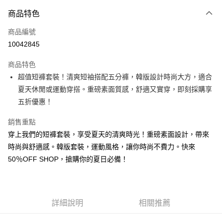
付款方式
商品特色
信用卡一次付款
商品編號
超商取貨付款
10042845
LINE Pay
商品特色
Apple Pay
超值短褲套裝！清爽短袖搭配五分褲，韓版設計時尚大方，適合
夏天休閒或運動穿搭。重磅素面質感，舒適又實穿，即刻採購享
街口支付
五折優惠！
悠遊付
銷售重點
Google Pay
穿上我們的短褲套裝，享受夏天的清爽時光！重磅素面設計，帶來
時尚與舒適感。韓版套裝，運動風格，讓你時尚不費力。快來
全盈+PAY
50％OFF SHOP，搶購你的夏日必備！
大哥付你分期
相關說明
【大哥付你分期使用說明】
AFTEE先享後付
1.本服務由台灣大哥大提供，台灣大哥大用戶可立即使用無須另外申請。
詳細說明
相關推薦
2.付款方式選擇「大哥付你分期」，訂單成立後會自動跳轉到大哥付的交易
相關說明
流程，驗證手機門號後，選擇欲分期的期數、繳款截止日，確認付款後即完
【關於「AFTEE先享後付」】