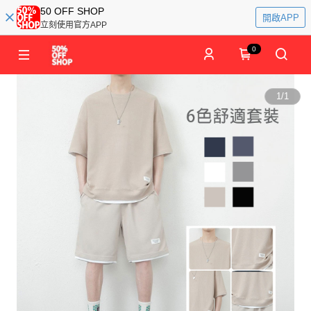
50 OFF SHOP
開啟APP
立刻使用官方APP
0
1
/
1