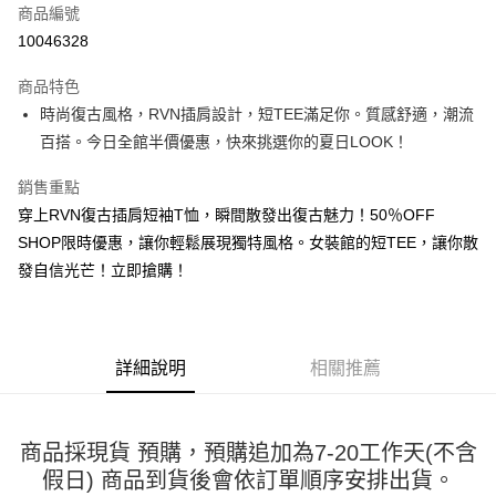
商品編號
超商取貨付款
10046328
LINE Pay
商品特色
Apple Pay
時尚復古風格，RVN插肩設計，短TEE滿足你。質感舒適，潮流
百搭。今日全館半價優惠，快來挑選你的夏日LOOK！
街口支付
銷售重點
悠遊付
穿上RVN復古插肩短袖T恤，瞬間散發出復古魅力！50％OFF
Google Pay
SHOP限時優惠，讓你輕鬆展現獨特風格。女裝館的短TEE，讓你散
發自信光芒！立即搶購！
全盈+PAY
大哥付你分期
相關說明
【大哥付你分期使用說明】
詳細說明
相關推薦
AFTEE先享後付
1.本服務由台灣大哥大提供，台灣大哥大用戶可立即使用無須另外申請。
2.付款方式選擇「大哥付你分期」，訂單成立後會自動跳轉到大哥付的交易
相關說明
流程，驗證手機門號後，選擇欲分期的期數、繳款截止日，確認付款後即完
【關於「AFTEE先享後付」】
成交易。
商品採現貨 預購，預購追加為7-20工作天(不含
ATM付款
AFTEE先享後付是「在收到商品之後才付款」的支付方式。 讓您購物簡單
3.實際核准額度、可分期數及費用金額請依後續交易確認頁面所載為準。
便利好安心！
假日) 商品到貨後會依訂單順序安排出貨。
4.訂單成立30分鐘內，如未前往確認交易或遇審核未通過，訂單將自動取
１．簡單：不需註冊會員、不需綁卡、不需儲值。