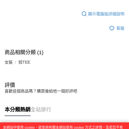
任。
４．使用「AFTEE先享後付」時，將依據個別帳號之用戶狀況，依本公司即
時審查核予不同之上限額度；若仍有額度不足之情形，本公司將視審查結果
顯示電腦版詳細說明
請求用戶進行身份認證。
５．嚴禁一人註冊多個帳號或使用他人資訊註冊。若發現惡意使用之情形，
恩沛科技股份有限公司將有權停止該用戶之使用額度並採取法律行動。
客服
商品相關分類 (1)
女裝
短TEE
評價
喜歡這個商品嗎？購買後給他一個好評吧
本分類熱銷
全站排行
本網站中使用 cookie，欲查詢有關本網站使用 cookie 方式之詳情，及若您不希