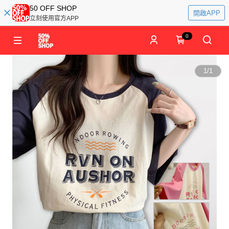
50 OFF SHOP
開啟APP
立刻使用官方APP
0
1
/
1