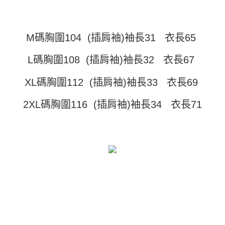
運送方式
消。如遇「轉專審核」未通過狀況，表示未達大哥付你分期系統評分，恕無
２．便利：只要手機號碼，簡訊認證，即可結帳。
法說明評估內容。
３．安心：先確認商品／服務後，再付款。
全家取貨付款
【繳款方式說明】
1.分期款項不併入電信帳單，「大哥付你分期」於每月結算日後寄送繳費提
每筆NT$45
【「AFTEE先享後付」結帳流程】
M碼胸圍104 (插肩袖)袖長31 衣長65
醒簡訊。
１．於結帳方式選擇「AFTEE先享後付」後，將跳轉至「AFTEE先享後付」
2.透過簡訊連結打開帳單後，可選擇「超商條碼／台灣大直營門市／銀行轉
付款 後全家取貨
結帳頁面，進行簡訊認證並確認金額後，即可完成結帳。
L碼胸圍108 (插肩袖)袖長32 衣長67
帳／街口支付／iPASS MONEY」等通路繳費。
２．訂單成立數日內，您將收到繳費通知簡訊。
每筆NT$45
３．收到繳費通知簡訊後14天內，點擊此簡訊中的連結，可透過四大超商／
【注意事項】
XL碼胸圍112 (插肩袖)袖長33 衣長69
ATM／網路銀行／等多元方式進行付款，方視為交易完成。
7-11取貨付款
1.本服務係由「台灣大哥大股份有限公司」（以下簡稱本公司）所提供，讓
※ 請注意：結帳手續完成當下不需立刻繳費，但若您需要取消訂單，請聯絡
用戶於交易時，得透過本服務購買商品或服務，並由商店將買賣／分期付款
每筆NT$45，滿NT$499(含以上)免運費
購買商品的店家。未經商家同意取消之訂單仍視為有效，需透過AFTEE先享
2XL碼胸圍116 (插肩袖)袖長34 衣長71
買賣價金債權讓與本公司後，依約使用本公司帳單繳交帳款。
後付繳納相關費用。
2.基於同意付款使用「大哥付你分期」之契約關係目的，商店將以您的個人
付款 後7-11取貨
※ 交易是否成功請以「AFTEE先享後付 」之結帳頁面顯示為準，若有關於
資料（包含姓名、電話或地址）提供予台灣大哥大進項蒐集、處理及利用，
是否繳費成功／繳費後需取消欲退款等相關疑問，請聯繫「AFTEE先享後付
每筆NT$45，滿NT$499(含以上)免運費
由本公司與您本人進行分期帳單所需資料之確認、核對及更正。
客戶支援中心」
https://netprotections.freshdesk.com/support/home
3.完整用戶服務條款，請詳閱以下連結：
https://oppay.tw/userRule
宅配
【注意事項】
１．透過由恩沛科技股份有限公司提供之「AFTEE先享後付」服務完成之交
每筆NT$70，滿NT$499(含以上)免運費
易，需依本服務之必要範圍內提供個人資料，並將交易相關給付款項請求債
權轉讓予恩沛科技股份有限公司。
２．關於個人資料處理事宜，請瀏覽以下網址：
https://aftee.tw/terms/#terms3
３．未成年的使用者請事先徵得法定代理人或監護人之同意方可使用
「AFTEE先享後付」，若未經同意申辦者引起之損失，本公司不負相關責