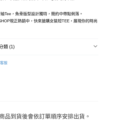
袖Tee，魚骨版型設計獨特，簡約中帶點俐落。
F SHOP現正熱銷中，快來搶購女裝短TEE，展現你的時尚
y
類 (1)
分期
TEE
客服
你分期使用說明】
享後付
由台灣大哥大提供，台灣大哥大用戶可立即使用無須另外申請。
式選擇「大哥付你分期」，訂單成立後會自動跳轉到大哥付的交易
證手機門號後，選擇欲分期的期數、繳款截止日，確認付款後即
FTEE先享後付」】
。
先享後付是「在收到商品之後才付款」的支付方式。 讓您購物簡單
准額度、可分期數及費用金額請依後續交易確認頁面所載為準。
心！
立30分鐘內，如未前往確認交易或遇審核未通過，訂單將自動取
：不需註冊會員、不需綁卡、不需儲值。
「轉專審核」未通過狀況，表示未達大哥付你分期系統評分，恕
：只要手機號碼，簡訊認證，即可結帳。
評估內容。
：先確認商品／服務後，再付款。
式說明】
付款
) 商品到貨後會依訂單順序安排出貨。
項不併入電信帳單，「大哥付你分期」於每月結算日後寄送繳費提
EE先享後付」結帳流程】
5
方式選擇「AFTEE先享後付」後，將跳轉至「AFTEE先享後
訊連結打開帳單後，可選擇「超商條碼／台灣大直營門市／銀行轉