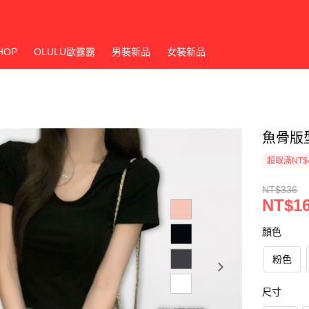
HOP
OLULU歐露露
男裝新品
女裝新品
魚骨版
超取滿NT$
NT$336
NT$1
顏色
粉色
尺寸