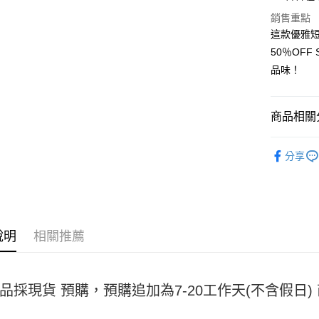
Apple Pay
銷售重點
街口支付
這款優雅短
50％OF
悠遊付
品味！
Google Pa
全盈+PAY
商品相關分
大哥付你
女裝
短
相關說明
分享
【大哥付
AFTEE先
1.本服務
2.付款方
相關說明
流程，驗
【關於「A
ATM付款
完成交易
AFTEE
3.實際核
便利好安
說明
相關推薦
4.訂單成
１．簡單
消。如遇
２．便利
運送方式
無法說明
３．安心
【繳款方
全家取貨
品採現貨 預購，預購追加為7-20工作天(不含假日
1.分期款
【「AFT
醒簡訊。
每筆NT$4
１．於結帳
2.透過簡