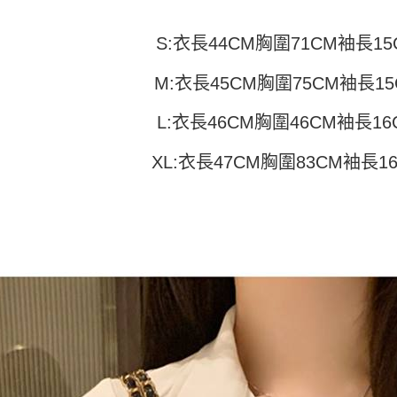
付」結帳
帳／街口支
付款 後全
２．訂單
３．收到繳
S:衣長44CM胸圍71CM袖長15
每筆NT$4
【注意事
／ATM／
1.本服務
※ 請注意
7-11取貨
用戶於交
M:衣長45CM胸圍75CM袖長15
絡購買商品
款買賣價
先享後付
每筆NT$4
2.基於同
※ 交易是
L:衣長46CM胸圍46CM袖長16
資料（包
是否繳費成
付款 後7-
用，由本
付客戶支
每筆NT$4
3.完整用
XL:衣長47CM胸圍83CM袖長1
【注意事
宅配
１．透過由
交易，需
每筆NT$7
求債權轉
２．關於
https://aft
３．未成
「AFTE
任。
４．使用「
即時審查
結果請求
５．嚴禁
形，恩沛