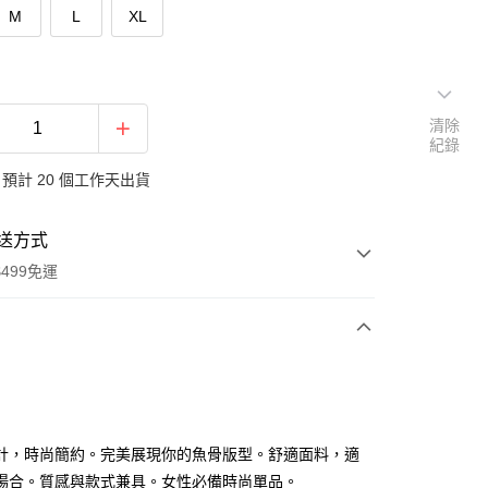
M
L
XL
清除
紀錄
預計 20 個工作天出貨
送方式
499免運
次付款
付款
計，時尚簡約。完美展現你的魚骨版型。舒適面料，適
場合。質感與款式兼具。女性必備時尚單品。