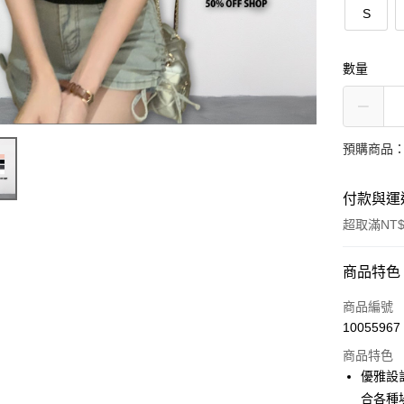
S
數量
預購商品：
付款與運
超取滿NT$
付款方式
商品特色
信用卡一
商品編號
10055967
超商取貨
商品特色
LINE Pay
優雅設
合各種