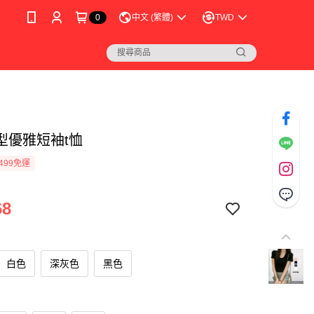
0
中文 (繁體)
TWD
型優雅短袖t恤
499免運
68
白色
深灰色
黑色