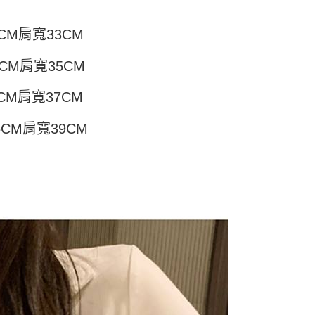
頁面，進行簡訊認證並確認金額後，即可完成結帳。
付／iPASS MONEY」等通路繳費。
家取貨
成立數日內，您將收到繳費通知簡訊。
費通知簡訊後14天內，點擊此簡訊中的連結，可透過四大超商
CM肩寬33CM
5
項】
網路銀行／等多元方式進行付款，方視為交易完成。
係由「台灣大哥大股份有限公司」（以下簡稱本公司）所提供，讓
：結帳手續完成當下不需立刻繳費，但若您需要取消訂單，請聯
付款
易時，得透過本服務購買商品或服務，並由商店將買賣／分期付
CM肩寬35CM
的店家。未經商家同意取消之訂單仍視為有效，需透過AFTEE
金債權讓與本公司後，依約使用本公司帳單繳交帳款。
繳納相關費用。
5，滿NT$499(含以上)免運費
意付款使用「大哥付你分期」之契約關係目的，商店將以您的個人
否成功請以「AFTEE先享後付 」之結帳頁面顯示為準，若有關於
CM肩寬37CM
含姓名、電話或地址）提供予台灣大哥大進項蒐集、處理及利
功／繳費後需取消欲退款等相關疑問，請聯繫「AFTEE先享後
11取貨
公司與您本人進行分期帳單所需資料之確認、核對及更正。
援中心」
https://netprotections.freshdesk.com/support/home
5，滿NT$499(含以上)免運費
戶服務條款，請詳閱以下連結：
https://oppay.tw/userRule
6CM肩寬39CM
項】
恩沛科技股份有限公司提供之「AFTEE先享後付」服務完成之
依本服務之必要範圍內提供個人資料，並將交易相關給付款項請
0，滿NT$499(含以上)免運費
讓予恩沛科技股份有限公司。
個人資料處理事宜，請瀏覽以下網址：
ee.tw/terms/#terms3
年的使用者請事先徵得法定代理人或監護人之同意方可使用
E先享後付」，若未經同意申辦者引起之損失，本公司不負相關責
AFTEE先享後付」時，將依據個別帳號之用戶狀況，依本公司
核予不同之上限額度；若仍有額度不足之情形，本公司將視審查
用戶進行身份認證。
一人註冊多個帳號或使用他人資訊註冊。若發現惡意使用之情
科技股份有限公司將有權停止該用戶之使用額度並採取法律行