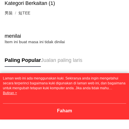
Kategori Berkaitan (1)
男裝
短TEE
menilai
Item ini buat masa ini tidak dinilai
Paling Popular
Jualan paling laris
Laman web ini ada menggunakan kuki. Sekiranya anda ingin mengetahui
Tag Popular
secara terperinci bagaimana kuki digunakan di laman web ini, dan bagaimana
untuk mengubah tetapan kuki komputer anda. Jika anda tidak mahu
menggunakan kuki di komputer anda, sila rujuk penerangan mengenai kuki.
Butiran >
Dasar Privasi
Laman web ini ada menggunakan kuki. Sekiranya anda ingin
mengetahui secara terperinci bagaimana kuki digunakan di laman web ini,
dan bagaimana untuk mengubah tetapan kuki komputer anda. Jika anda tidak
Faham
mahu menggunakan kuki di komputer anda, sila rujuk penerangan mengenai
kuki.