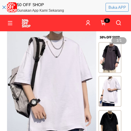
50 OFF SHOP
Buka APP
Gunakan App Kami Sekarang
0
1
/
1