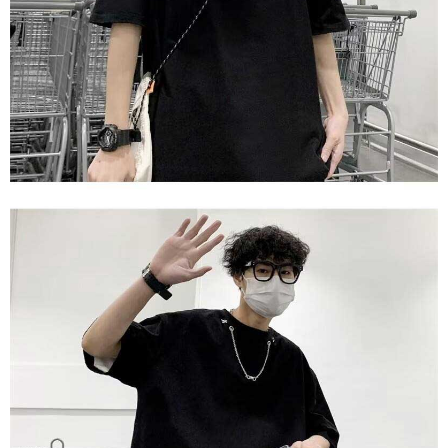
【Nota Penting】
1. Perkhidmatan ini disediakan oleh "Taiwan Mobile Co., Ltd." untuk
membolehkan pengguna membeli produk atau perkhidmatan melalui
perkhidmatan ini semasa transaksi, dan kedai akan menyerahkan hak
tuntutan harga jual/beli ansuran kepada syarikat ini untuk membayar bil
menggunakan bil syarikat ini.
2. Berdasarkan tujuan kontrak persetujuan pembayaran menggunakan
"Pembayaran Ansuran Gogo", kedai akan memberikan maklumat peribadi
anda (termasuk nama, telefon atau alamat) kepada Taiwan Mobile untuk
pengumpulan, pemprosesan dan penggunaan, untuk pengesahan,
semakan dan pembetulan data yang diperlukan untuk bil ansuran oleh
Taiwan Mobile.
3. Sila baca syarat perkhidmatan pengguna secara lengkap melalui
pautan berikut: https://oppay.tw/userRule