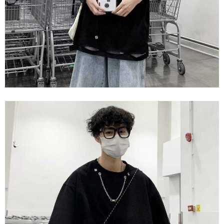
mudah alih boleh segera menggunakan tanpa perlu memohon lagi.
mempunyai sebarang kebimbangan mengenai pemprosesan dan
(Hanya untuk nombor langganan peribadi, tidak terbuka untuk syarikat
penggunaan pada data peribadi. Jika anda tidak bersetuju dengan data
dan kad prabayar)
peribadi yang disenaraikan seperti di atas akan dikumpul dan digunakan
2. Pilihan kaedah pembayaran "Pembayaran Ansuran Gogo", selepas
oleh AFTEE, sila jangan gunakan perkhidmatan ini.
pesanan ditubuhkan, akan secara automatik dialihkan ke proses
transaksi Gogo, selepas pengesahan nombor telefon, pilih bilangan
ansuran yang diingini, tarikh akhir pembayaran, dan setelah
mengesahkan pembayaran, transaksi akan selesai.
3. Jumlah kelulusan sebenar, bilangan ansuran dan jumlah bayaran
adalah berdasarkan halaman pengesahan transaksi seterusnya.
4. Dalam masa 30 minit selepas pesanan ditubuhkan, jika tidak pergi
untuk mengesahkan transaksi atau jika tidak lulus semakan, pesanan
akan dibatalkan secara automatik. Jika terdapat situasi "pindah untuk
semakan khusus" yang tidak lulus, ini menunjukkan bahawa sistem
penilaian tidak mencukupi, tiada penjelasan mengenai kandungan
penilaian boleh diberikan.
【Penerangan Kaedah Pembayaran】
1. Pembayaran ansuran tidak digabungkan dalam bil telekomunikasi,
"Pembayaran Ansuran Gogo" akan menghantar SMS peringatan
pembayaran selepas tarikh penyelesaian bulanan.
2. Melalui pautan SMS untuk membuka bil, anda boleh memilih untuk
membayar melalui "Kod bar kedai serbaneka / Kedai rasmi Taiwan
Mobile / Pemindahan bank / Pembayaran J街口 / iPASS MONEY" dan
saluran lain.