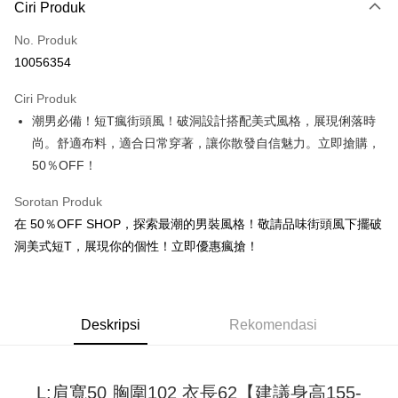
Ciri Produk
Kad Kredit (Bayaran Penuh)
No. Produk
Pengambilan di Kedai Serbaneka
10056354
LINE Pay
Ciri Produk
Apple Pay
潮男必備！短T瘋街頭風！破洞設計搭配美式風格，展現俐落時
尚。舒適布料，適合日常穿著，讓你散發自信魅力。立即搶購，
JKOPAY
50％OFF！
Easy Wallet
Sorotan Produk
Google Pay
在 50％OFF SHOP，探索最潮的男裝風格！敬請品味街頭風下擺破
Plus PAY
洞美式短T，展現你的個性！立即優惠瘋搶！
OP Pay Later
Deskripsi
[Terma Penggunaan untuk OP Pay Later]
Deskripsi
Rekomendasi
AFTEE
Perkhidmatan ini disediakan oleh Taiwan Mobile dan tersedia untuk
Deskripsi
pengguna Taiwan Mobile tanpa memerlukan permohonan tambahan.
Pertama, Mengenai Perkhidmatan AFTEE Beli Sekarang Bayar Kemudian
Pemindahan ATM
L:肩寬50 胸圍102 衣長62【建議身高155-
1. Dengan memilih AFTEE sebagai kaedah pembayaran, mesej