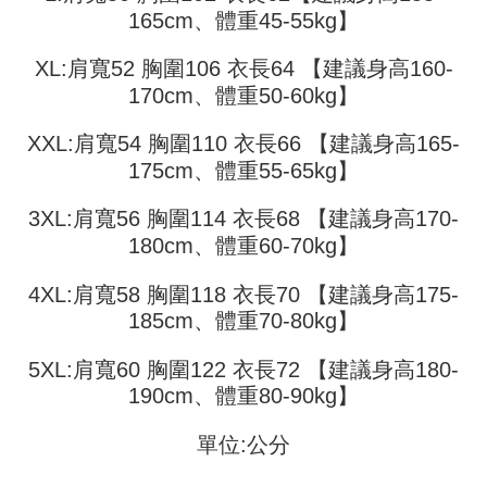
Jika anda memilih OP Pay Later sebagai kaedah pembayaran, sistem
pengesahan AFTEE akan muncul.
165cm、體重45-55kg】
akan mengarahkan anda secara automatik ke proses transaksi OP Pay
2. Anda boleh meneruskan pembayaran selepas pengesahan SMS.
Pilihan Penghantaran
Later selepas pesanan dibuat. Anda perlu mengesahkan nombor telefon
3. Tiada bayaran diperlukan apabila pesanan disahkan. Produk akan
mudah alih anda, memilih bilangan ansuran, dan menetapkan tarikh
XL:肩寬52 胸圍106 衣長64 【建議身高160-
dihantar ke alamat yang ditetapkan.
全家取貨付款
akhir pembayaran. Transaksi akan dianggap selesai setelah pembayaran
4. Setelah pesanan disahkan, anda akan menerima SMS pembayaran
170cm、體重50-60kg】
disahkan.
NT$45/pesanan
manakala ahli aplikasi akan menerima pemberitahuan tolak aplikasi
AFTEE.
Had kredit yang diluluskan, tempoh ansuran yang tersedia, dan yuran
XXL:肩寬54 胸圍110 衣長66 【建議身高165-
付款 後全家取貨
5. Tiada bayaran diperlukan apabila anda menerima produk. Sila buat
yang dikenakan adalah tertakluk kepada maklumat yang dinyatakan
175cm、體重55-65kg】
pembayaran di empat kedai serbaneka utama, ATM atau perbankan
NT$45/pesanan
pada halaman pengesahan transaksi seterusnya.
dalam talian dengan SMS pembayaran atau pemberitahuan tolak aplikasi
AFTEE.
7-11取貨付款
3XL:肩寬56 胸圍114 衣長68 【建議身高170-
Jika transaksi tidak disahkan dalam masa 30 minit selepas pesanan
dibuat, atau jika permohonan gagal dalam proses semakan, pesanan
NT$45/pesanan | Penghantaran percuma untuk pesanan
180cm、體重60-70kg】
Sila ambil perhatian bahawa tempoh pembayaran adalah 14 hari. Walau
akan dibatalkan secara automatik. Jika permohonan gagal pada
bagaimanapun, bagi mereka yang telah memuat turun Aplikasi AFTEE
NT$499 atau lebih
peringkat "semakan manual", ini bermakna kriteria pemarkahan sistem
dan mendaftar sebagai ahli AFTEE boleh menikmati tempoh pembayaran
4XL:肩寬58 胸圍118 衣長70 【建議身高175-
tidak dipenuhi; butiran penilaian khusus tidak akan didedahkan.
sehingga 45 hari.
付款 後7-11取貨
185cm、體重70-80kg】
[Arahan Pembayaran]
NT$45/pesanan | Penghantaran percuma untuk pesanan
Tempoh pembayaran dikira dari masa kedai meminta pembayaran anda,
ditambah dengan bilangan hari yang boleh dilanjutkan oleh AFTEE. Anda
NT$499 atau lebih
5XL:肩寬60 胸圍122 衣長72 【建議身高180-
Pembayaran ansuran melalui OP Pay Later akan dibilkan secara
boleh melanjutkan tempoh pembayaran anda sebelum anda menerima
190cm、體重80-90kg】
berasingan dan tidak termasuk dalam bil telekom anda. SMS peringatan
pesanan. Walau bagaimanapun, tiada jaminan bahawa anda boleh
宅配
pembayaran akan dihantar selepas kitaran bil bulanan.
menerima pesanan anda semasa tempoh pembayaran (cth.: produk
NT$70/pesanan | Penghantaran percuma untuk pesanan
單位:公分
prapesanan atau produk yang mungkin mengambil masa yang lebih
Selepas mengakses bil melalui pautan dalam SMS, anda boleh
NT$499 atau lebih
lama untuk dihantar). Oleh itu, anda dikehendaki membuat pembayaran
menyelesaikan pembayaran anda melalui salah satu saluran berikut: kod
kepada AFTEE dalam tempoh sama ada anda menerima pesanan.