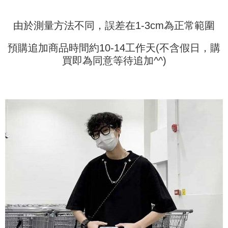
bar kedai serbaneka, kedai runcit Taiwan Mobile, pemindahan bank,
JKOPay, atau iPASS MONEY.
Kedua, Sekatan Pembayaran
由於測量方法不同，誤差在1-3cm為正常範圍
1. Jumlah yang diperakui untuk pengguna kali pertama boleh sehingga
[Nota Penting]
NT$10,000. Amaun diperakui sebenar yang diluluskan akan berdasarkan
keputusan pensijilan dan semakan oleh AFTEE.
預購追加商品時間約10-14工作天(不含假日，購
Perkhidmatan ini disediakan oleh Taiwan Mobile Co., Ltd. (“Syarikat”),
2. Amaun perbelanjaan minimum mestilah lebih besar daripada NT$20.
yang membolehkan pelanggan membeli barangan atau perkhidmatan
買即為同意等待追加^^)
3. Pada masa ini hanya tersedia untuk ahli Taiwan.
melalui perkhidmatan ini pada masa transaksi. Hasil daripada pembelian
atau pembayaran ansuran akan dipindahkan oleh peniaga kepada
Ketiga, Syarat Perkhidmatan
Syarikat, dan pelanggan hendaklah membuat pembayaran mengikut
Perkhidmatan AFTEE Beli Sekarang Bayar Kemudian disediakan oleh NP
perjanjian menggunakan sistem bil Syarikat.
Taiwan, Inc. dan AFTEE akan membuat bil kepada pengguna. AFTEE
akan menggunakan data peribadi yang dikumpul (termasuk nama
Untuk memenuhi hubungan kontrak yang terjalin melalui persetujuan
pembeli, no. telefon, nama penerima, no. telefon, alamat penerima) untuk
penggunaan OP Pay Later, peniaga akan memberikan maklumat peribadi
penggunaan perkhidmatan. Sila rujuk kepada "Penyata Pengumpulan
anda (termasuk nama, nombor telefon, atau alamat) kepada Syarikat bagi
Data Peribadi, Pemprosesan, Penggunaan"
tujuan pengumpulan, pemprosesan dan penggunaan data yang
(https://aftee.tw/privacypolicy/
) untuk maklumat lanjut.
diperlukan untuk pengebilan ansuran, termasuk pengesahan,
pengesahan semula dan pembetulan.
Jumlah yang diperakui untuk pengguna kali pertama yang lulus
kelulusan boleh sehingga NT$10,000. Jika pengguna tidak membuat
Untuk terma perkhidmatan penuh, sila rujuk pautan berikut:
pembayaran dalam tempoh tersebut, yuran pembayaran lewat sebanyak
https://oppay.tw/userRule
" target="_blank" class="link revert-
20% setahun akan dikenakan. Pengguna bawah umur dikehendaki
style">https://oppay.tw/userRule
mendapatkan kebenaran daripada ibu bapa atau penjaga yang sah
untuk menggunakan AFTEE.
【Panduan Penggunaan Pembayaran Ansuran Gogo】
1. Perkhidmatan ini disediakan oleh Taiwan Mobile, pengguna telefon
Sila hubungi NP Taiwan Inc. di
cs_tw@netprotections.co.jp
jika anda