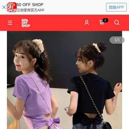
50 OFF SHOP
開啟APP
立刻使用官方APP
0
1
/
1