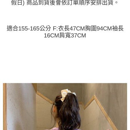
假日) 商品到貨後會依訂單順序安排出貨。
運送方式
消。如遇「轉專審核」未通過狀況，表示未達大哥付你分期系統評分，恕無
２．便利：只要手機號碼，簡訊認證，即可結帳。
法說明評估內容。
３．安心：先確認商品／服務後，再付款。
全家取貨付款
【繳款方式說明】
1.分期款項不併入電信帳單，「大哥付你分期」於每月結算日後寄送繳費提
每筆NT$45
【「AFTEE先享後付」結帳流程】
醒簡訊。
１．於結帳方式選擇「AFTEE先享後付」後，將跳轉至「AFTEE先享後付」
適合155-165公分 F:衣長47CM胸圍94CM袖長
2.透過簡訊連結打開帳單後，可選擇「超商條碼／台灣大直營門市／銀行轉
付款 後全家取貨
結帳頁面，進行簡訊認證並確認金額後，即可完成結帳。
帳／街口支付／iPASS MONEY」等通路繳費。
16CM肩寬37CM
２．訂單成立數日內，您將收到繳費通知簡訊。
每筆NT$45
３．收到繳費通知簡訊後14天內，點擊此簡訊中的連結，可透過四大超商／
【注意事項】
ATM／網路銀行／等多元方式進行付款，方視為交易完成。
7-11取貨付款
1.本服務係由「台灣大哥大股份有限公司」（以下簡稱本公司）所提供，讓
※ 請注意：結帳手續完成當下不需立刻繳費，但若您需要取消訂單，請聯絡
用戶於交易時，得透過本服務購買商品或服務，並由商店將買賣／分期付款
每筆NT$45，滿NT$499(含以上)免運費
購買商品的店家。未經商家同意取消之訂單仍視為有效，需透過AFTEE先享
買賣價金債權讓與本公司後，依約使用本公司帳單繳交帳款。
後付繳納相關費用。
2.基於同意付款使用「大哥付你分期」之契約關係目的，商店將以您的個人
付款 後7-11取貨
※ 交易是否成功請以「AFTEE先享後付 」之結帳頁面顯示為準，若有關於
資料（包含姓名、電話或地址）提供予台灣大哥大進項蒐集、處理及利用，
是否繳費成功／繳費後需取消欲退款等相關疑問，請聯繫「AFTEE先享後付
每筆NT$45，滿NT$499(含以上)免運費
由本公司與您本人進行分期帳單所需資料之確認、核對及更正。
客戶支援中心」
https://netprotections.freshdesk.com/support/home
3.完整用戶服務條款，請詳閱以下連結：
https://oppay.tw/userRule
宅配
【注意事項】
１．透過由恩沛科技股份有限公司提供之「AFTEE先享後付」服務完成之交
每筆NT$70，滿NT$499(含以上)免運費
易，需依本服務之必要範圍內提供個人資料，並將交易相關給付款項請求債
權轉讓予恩沛科技股份有限公司。
２．關於個人資料處理事宜，請瀏覽以下網址：
https://aftee.tw/terms/#terms3
３．未成年的使用者請事先徵得法定代理人或監護人之同意方可使用
「AFTEE先享後付」，若未經同意申辦者引起之損失，本公司不負相關責