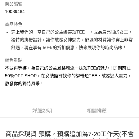
商品編號
超商取貨付款
10089484
LINE Pay
商品特色
Apple Pay
穿上我們的「當自己的公主綁帶短TEE」，成為最亮眼的女王，
獨特的綁帶設計，讓你散發女神魅力，舒適的材質讓你穿上非常
街口支付
舒適，現在享有 50% 的折扣優惠，快來展現你的時尚品味！
悠遊付
銷售重點
Google Pay
不要再等待，為自己的公主風格增添一抹短TEE的魅力！即刻前往
50％OFF SHOP，在女裝館尋找你的綁帶短TEE，散發迷人魅力，
全盈+PAY
散發你的獨特風采！
大哥付你分期
相關說明
【大哥付你分期使用說明】
AFTEE先享後付
1.本服務由台灣大哥大提供，台灣大哥大用戶可立即使用無須另外申請。
詳細說明
相關推薦
2.付款方式選擇「大哥付你分期」，訂單成立後會自動跳轉到大哥付的交易
相關說明
流程，驗證手機門號後，選擇欲分期的期數、繳款截止日，確認付款後即完
【關於「AFTEE先享後付」】
成交易。
ATM付款
AFTEE先享後付是「在收到商品之後才付款」的支付方式。 讓您購物簡單
3.實際核准額度、可分期數及費用金額請依後續交易確認頁面所載為準。
商品採現貨 預購，預購追加為7-20工作天(不含
便利好安心！
4.訂單成立30分鐘內，如未前往確認交易或遇審核未通過，訂單將自動取
１．簡單：不需註冊會員、不需綁卡、不需儲值。