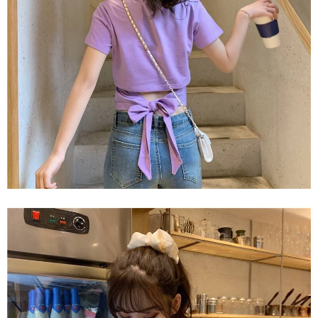
任。
４．使用「AFTEE先享後付」時，將依據個別帳號之用戶狀況，依本公司即
時審查核予不同之上限額度；若仍有額度不足之情形，本公司將視審查結果
請求用戶進行身份認證。
５．嚴禁一人註冊多個帳號或使用他人資訊註冊。若發現惡意使用之情形，
恩沛科技股份有限公司將有權停止該用戶之使用額度並採取法律行動。