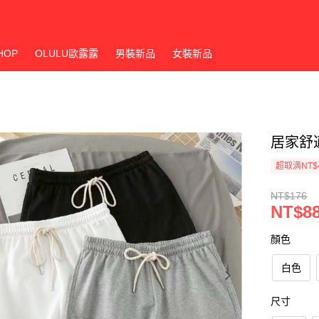
HOP
OLULU歐露露
男裝新品
女裝新品
居家舒
超取满NT$
NT$176
NT$8
顏色
白色
尺寸