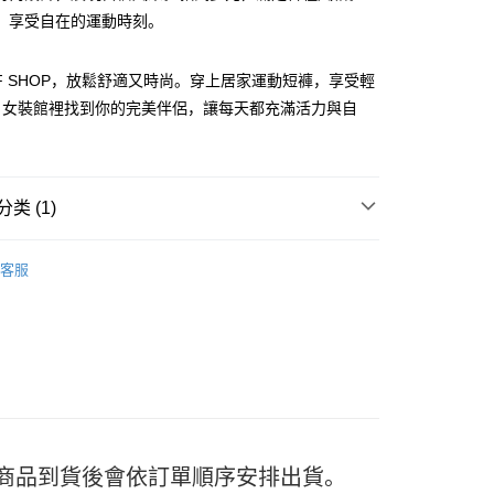
，享受自在的運動時刻。
FF SHOP，放鬆舒適又時尚。穿上居家運動短褲，享受輕
。女裝館裡找到你的完美伴侶，讓每天都充滿活力與自
y
分期
类 (1)
褲
你分期使用说明】
享后付
客服
务由台湾大哥大提供，电信用户可立即使用无须另外申请。（限个
门号，不开放公司户及预付卡使用）
方式选择 “大哥付你分期”，订单成立后会自动跳转到大哥付的交易
FTEE先享後付
证手机门号后，选择欲分期的期数、缴款截止日，确认付款后即
款方式選擇AFTEE先享後付，將跳出AFTEE先享後付手機驗證視
。
核准额度、可分期数及费用金额请依后续交易确认页面所载为准。
簡訊驗證之後，即可完成結帳手續。
成立30分钟内，如未前往确认交易或遇审核未通过，订单将自动取
確認後不需事先繳費，商品會配送至您的指定地址。
“转专审核”未通过状况，表示未达系统评分，恕无法说明评估内
完成後，您的手機會收到一封繳費通知簡訊，APP會員則會收到
APP推播通知。
付款
式说明】
商品當下無需繳費，確認無誤後，請再利用繳費通知簡訊或AFTEE
款项不并入电信账单，“大哥付你分期”于每月结算日后寄送缴费提醒
5
) 商品到貨後會依訂單順序安排出貨。
大便利商店‧ATM/網銀等方式進行付款。