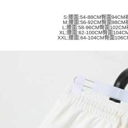
2. 通过
付款 後全
請留意繳費期
账／街口支付
享有最長 
每笔NT$4
S:腰圍:54-88CM臀圍94CM
【注意事
繳費期限，
M:腰圍:56-92CM臀圍98CM
7-11取貨
1. 本服
算出。使用
L:腰圍:58-96CM臀圍102C
过本服务
定能夠在期
每笔NT$4
XL:腰圍:62-100CM臀圍104
本公司后
收到商品與
XXL:腰圍:64-104CM臀圍106
2. 基于
付款 後7-
资料（包
二、付款
每笔NT$4
用，由台
1. 初次
3. 完整
之上限額
宅配
2. 結帳金
3. 目前
每笔NT$7
三、聲明
「AFTE
)所提供，
(包含但不
予 AFT
集、處理、
明』（
http
若款項超過
未成年的