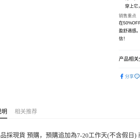
Apple Pay
穿上它
街口支付
销售重点
在50%O
悠遊付
盈舒適感
Google Pa
信！
Plus PAY
大哥付你
产品相关分
相关说明
女裝
短
【大哥付
AFTEE先
分享
1. 本服
人月租型
相关说明
2. 付款
一、關於 A
ATM付款
流程，验
1. 於付
完成交易
窗。
3. 实际
2. 進行
说明
相关推荐
4. 订单
3. 訂單
运送方式
消。如遇 
4. 下訂
容。
AFTEE 
全家取貨
【缴款方
5. 收到
1. 分期
每笔NT$4
品採現貨 預購，預購追加為7-20工作天(不含假日
APP於四
短信。