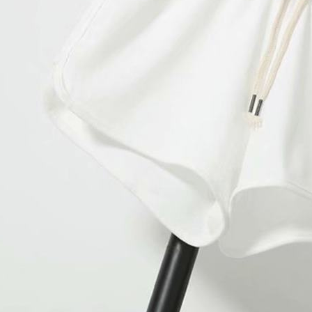
AFTEE。
若您對於
聯繫恩沛
同必要之購
人資料，