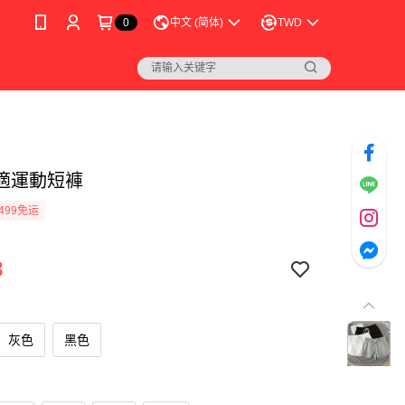
0
中文 (简体)
TWD
適運動短褲
499免运
8
灰色
黑色