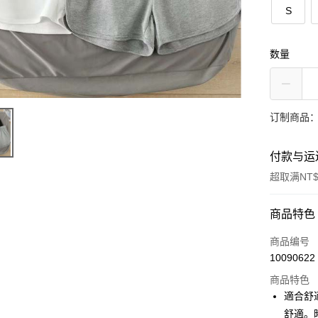
S
数量
订制商品：
付款与运
超取满NT$
付款方式
商品特色
信用卡一
商品编号
10090622
超商取货
商品特色
LINE Pay
適合舒
舒適。