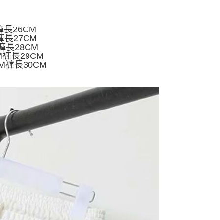
短信链接打开账单后，可选择 “超商条码／台湾大直营门市／银行转
家取貨
限為 14 天。唯有下載 AFTEE App 成為 AFTEE 會員者方能
／iPASS MONEY”等通路缴费。
45 天內付款之服務。
5
褲長26CM
项】
為商家向您請款的時間，再加上使用AFTEE可延長的天數所計
褲長27CM
付款
务系由 “台湾大哥大股份有限公司”所提供，让用户于交易时，得通
AFTEE下訂可以延長您收到商品前的繳費天數，但無法保證一
M褲長28CM
购买商品或服务，并由商店将买卖／分期付款买卖价金债权让与
限內收到商品(例如:預購商品或預計到貨時間較長者)。因此無論
5，满NT$499(含以上)免运费
CM褲長29CM
，依约使用本公司账单缴交账款。
否，仍需要請您在AFTEE規定的時間內完成繳費。
CM褲長30CM
同意付款使用 “大哥付你分期”之契约关系目的，商店将以您的个人
11取貨
含姓名、电话或地址）提供予台湾大哥大进项收集、处理及利
限制
5，满NT$499(含以上)免运费
湾大哥大与本人进行分期账单所需资料之确认、核对及更正。
使用 AFTEE 時，將依認證結果及本公司審查結果，核予每個人不同
用户服务条款，请详阅以下链接：
https://oppay.tw/userRule
度
額須大於NT$30
僅支援台灣會員
0，满NT$499(含以上)免运费
條款
E先享後付」(下稱本服務)乃由恩沛科技股份有限公司(下稱 AFTEE
並由 AFTEE 向您收取款項。因使用本服務所須提供之個人資料
限於訂購人姓名、電話，收件人姓名、電話、收件地址)，將交付
EE 於本服務必要服務範圍內運用。關於 AFTEE 對於個人資料之蒐
利用，詳參 AFTEE 官網之『個人資料蒐集、處理及利用告知聲
s://aftee.tw/privacypolicy/
）。
繳費期限，將根據當次的金額加收年利率 16% 的逾期滯納金。
使用者，請事先徵得法定代理人或監護人之同意方可使用