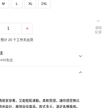
M
L
XL
2XL
清除
纪录
预计 20 个工作天出货
送
499免运
次付款
付款
適居家穿著，又能輕鬆運動。柔軟質感，讓你感受無比
時尚設計，展現自信風采。款式多元，滿足各種風格。