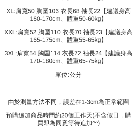
Jika anda memilih OP Pay Later sebagai kaedah pembayaran, sistem
pengesahan AFTEE akan muncul.
akan mengarahkan anda secara automatik ke proses transaksi OP Pay
2. Anda boleh meneruskan pembayaran selepas pengesahan SMS.
XL:肩寬50 胸圍106 衣長68 袖長22【建議身高
Pilihan Penghantaran
Later selepas pesanan dibuat. Anda perlu mengesahkan nombor telefon
3. Tiada bayaran diperlukan apabila pesanan disahkan. Produk akan
mudah alih anda, memilih bilangan ansuran, dan menetapkan tarikh
160-170cm、體重50-60kg】
dihantar ke alamat yang ditetapkan.
全家取貨付款
akhir pembayaran. Transaksi akan dianggap selesai setelah pembayaran
4. Setelah pesanan disahkan, anda akan menerima SMS pembayaran
disahkan.
NT$45/pesanan
manakala ahli aplikasi akan menerima pemberitahuan tolak aplikasi
XXL:肩寬52 胸圍110 衣長70 袖長23【建議身高
AFTEE.
165-175cm、體重55-65kg】
Had kredit yang diluluskan, tempoh ansuran yang tersedia, dan yuran
付款 後全家取貨
5. Tiada bayaran diperlukan apabila anda menerima produk. Sila buat
yang dikenakan adalah tertakluk kepada maklumat yang dinyatakan
pembayaran di empat kedai serbaneka utama, ATM atau perbankan
NT$45/pesanan
pada halaman pengesahan transaksi seterusnya.
3XL:肩寬54 胸圍114 衣長72 袖長24【建議身高
dalam talian dengan SMS pembayaran atau pemberitahuan tolak aplikasi
AFTEE.
7-11取貨付款
170-180cm、體重65-75kg】
Jika transaksi tidak disahkan dalam masa 30 minit selepas pesanan
dibuat, atau jika permohonan gagal dalam proses semakan, pesanan
NT$45/pesanan | Penghantaran percuma untuk pesanan
Sila ambil perhatian bahawa tempoh pembayaran adalah 14 hari. Walau
akan dibatalkan secara automatik. Jika permohonan gagal pada
單位:公分
bagaimanapun, bagi mereka yang telah memuat turun Aplikasi AFTEE
NT$499 atau lebih
peringkat "semakan manual", ini bermakna kriteria pemarkahan sistem
dan mendaftar sebagai ahli AFTEE boleh menikmati tempoh pembayaran
tidak dipenuhi; butiran penilaian khusus tidak akan didedahkan.
sehingga 45 hari.
付款 後7-11取貨
[Arahan Pembayaran]
NT$45/pesanan | Penghantaran percuma untuk pesanan
Tempoh pembayaran dikira dari masa kedai meminta pembayaran anda,
由於測量方法不同，誤差在1-3cm為正常範圍
ditambah dengan bilangan hari yang boleh dilanjutkan oleh AFTEE. Anda
NT$499 atau lebih
Pembayaran ansuran melalui OP Pay Later akan dibilkan secara
boleh melanjutkan tempoh pembayaran anda sebelum anda menerima
berasingan dan tidak termasuk dalam bil telekom anda. SMS peringatan
pesanan. Walau bagaimanapun, tiada jaminan bahawa anda boleh
宅配
預購追加商品時間約20個工作天(不含假日，購
pembayaran akan dihantar selepas kitaran bil bulanan.
menerima pesanan anda semasa tempoh pembayaran (cth.: produk
買即為同意等待追加^^)
NT$70/pesanan | Penghantaran percuma untuk pesanan
prapesanan atau produk yang mungkin mengambil masa yang lebih
Selepas mengakses bil melalui pautan dalam SMS, anda boleh
NT$499 atau lebih
lama untuk dihantar). Oleh itu, anda dikehendaki membuat pembayaran
menyelesaikan pembayaran anda melalui salah satu saluran berikut: kod
kepada AFTEE dalam tempoh sama ada anda menerima pesanan.