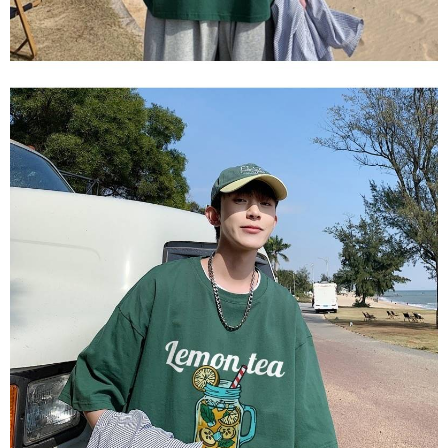
【Nota Penting】
1. Perkhidmatan ini disediakan oleh "Taiwan Mobile Co., Ltd." untuk
membolehkan pengguna membeli produk atau perkhidmatan melalui
perkhidmatan ini semasa transaksi, dan kedai akan menyerahkan hak
tuntutan harga jual/beli ansuran kepada syarikat ini untuk membayar bil
menggunakan bil syarikat ini.
2. Berdasarkan tujuan kontrak persetujuan pembayaran menggunakan
"Pembayaran Ansuran Gogo", kedai akan memberikan maklumat peribadi
anda (termasuk nama, telefon atau alamat) kepada Taiwan Mobile untuk
pengumpulan, pemprosesan dan penggunaan, untuk pengesahan,
semakan dan pembetulan data yang diperlukan untuk bil ansuran oleh
Taiwan Mobile.
3. Sila baca syarat perkhidmatan pengguna secara lengkap melalui
pautan berikut: https://oppay.tw/userRule