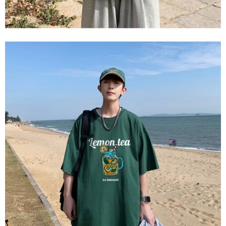
mudah alih boleh segera menggunakan tanpa perlu memohon lagi.
mempunyai sebarang kebimbangan mengenai pemprosesan dan
(Hanya untuk nombor langganan peribadi, tidak terbuka untuk syarikat
penggunaan pada data peribadi. Jika anda tidak bersetuju dengan data
dan kad prabayar)
peribadi yang disenaraikan seperti di atas akan dikumpul dan digunakan
2. Pilihan kaedah pembayaran "Pembayaran Ansuran Gogo", selepas
oleh AFTEE, sila jangan gunakan perkhidmatan ini.
pesanan ditubuhkan, akan secara automatik dialihkan ke proses
transaksi Gogo, selepas pengesahan nombor telefon, pilih bilangan
ansuran yang diingini, tarikh akhir pembayaran, dan setelah
mengesahkan pembayaran, transaksi akan selesai.
3. Jumlah kelulusan sebenar, bilangan ansuran dan jumlah bayaran
adalah berdasarkan halaman pengesahan transaksi seterusnya.
4. Dalam masa 30 minit selepas pesanan ditubuhkan, jika tidak pergi
untuk mengesahkan transaksi atau jika tidak lulus semakan, pesanan
akan dibatalkan secara automatik. Jika terdapat situasi "pindah untuk
semakan khusus" yang tidak lulus, ini menunjukkan bahawa sistem
penilaian tidak mencukupi, tiada penjelasan mengenai kandungan
penilaian boleh diberikan.
【Penerangan Kaedah Pembayaran】
1. Pembayaran ansuran tidak digabungkan dalam bil telekomunikasi,
"Pembayaran Ansuran Gogo" akan menghantar SMS peringatan
pembayaran selepas tarikh penyelesaian bulanan.
2. Melalui pautan SMS untuk membuka bil, anda boleh memilih untuk
membayar melalui "Kod bar kedai serbaneka / Kedai rasmi Taiwan
Mobile / Pemindahan bank / Pembayaran J街口 / iPASS MONEY" dan
saluran lain.