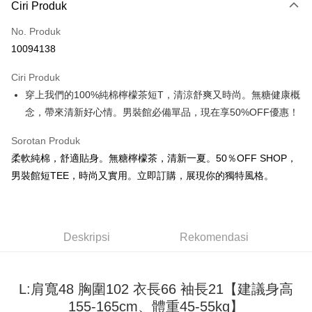
Ciri Produk
Kad Kredit (Bayaran Penuh)
No. Produk
Pengambilan di Kedai Serbaneka
10094138
LINE Pay
Ciri Produk
Apple Pay
穿上我們的100%純棉檸檬茶短T，清涼舒爽又時尚。無糖健康概
念，帶來清新好心情。男裝館必備單品，現在享50%OFF優惠！
JKOPAY
Easy Wallet
Sorotan Produk
柔軟純棉，舒適貼身。無糖檸檬茶，清新一夏。50％OFF SHOP，
Google Pay
男裝館短TEE，時尚又實用。立即訂購，展現你的獨特風格。
Plus PAY
OP Pay Later
Deskripsi
Deskripsi
Rekomendasi
[Terma Penggunaan untuk OP Pay Later]
AFTEE
Perkhidmatan ini disediakan oleh Taiwan Mobile dan tersedia untuk
Deskripsi
L:肩寬48 胸圍102 衣長66 袖長21【建議身高
pengguna Taiwan Mobile tanpa memerlukan permohonan tambahan.
Pertama, Mengenai Perkhidmatan AFTEE Beli Sekarang Bayar Kemudian
Pemindahan ATM
155-165cm、體重45-55kg】
1. Dengan memilih AFTEE sebagai kaedah pembayaran, mesej