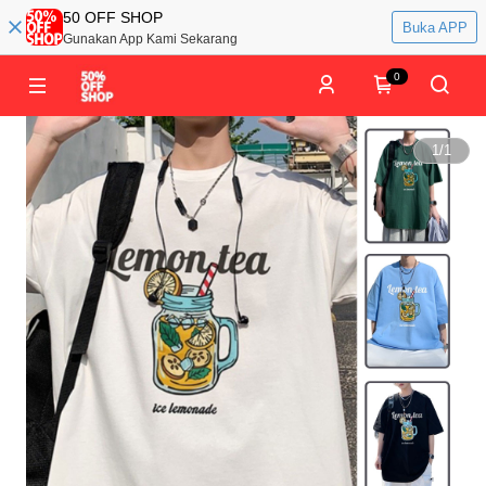
50 OFF SHOP
Buka APP
Gunakan App Kami Sekarang
0
1
/
1