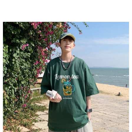
bar kedai serbaneka, kedai runcit Taiwan Mobile, pemindahan bank,
JKOPay, atau iPASS MONEY.
Kedua, Sekatan Pembayaran
1. Jumlah yang diperakui untuk pengguna kali pertama boleh sehingga
[Nota Penting]
NT$10,000. Amaun diperakui sebenar yang diluluskan akan berdasarkan
keputusan pensijilan dan semakan oleh AFTEE.
Perkhidmatan ini disediakan oleh Taiwan Mobile Co., Ltd. (“Syarikat”),
2. Amaun perbelanjaan minimum mestilah lebih besar daripada NT$20.
yang membolehkan pelanggan membeli barangan atau perkhidmatan
3. Pada masa ini hanya tersedia untuk ahli Taiwan.
melalui perkhidmatan ini pada masa transaksi. Hasil daripada pembelian
atau pembayaran ansuran akan dipindahkan oleh peniaga kepada
Ketiga, Syarat Perkhidmatan
Syarikat, dan pelanggan hendaklah membuat pembayaran mengikut
Perkhidmatan AFTEE Beli Sekarang Bayar Kemudian disediakan oleh NP
perjanjian menggunakan sistem bil Syarikat.
Taiwan, Inc. dan AFTEE akan membuat bil kepada pengguna. AFTEE
akan menggunakan data peribadi yang dikumpul (termasuk nama
Untuk memenuhi hubungan kontrak yang terjalin melalui persetujuan
pembeli, no. telefon, nama penerima, no. telefon, alamat penerima) untuk
penggunaan OP Pay Later, peniaga akan memberikan maklumat peribadi
penggunaan perkhidmatan. Sila rujuk kepada "Penyata Pengumpulan
anda (termasuk nama, nombor telefon, atau alamat) kepada Syarikat bagi
Data Peribadi, Pemprosesan, Penggunaan"
tujuan pengumpulan, pemprosesan dan penggunaan data yang
(https://aftee.tw/privacypolicy/
) untuk maklumat lanjut.
diperlukan untuk pengebilan ansuran, termasuk pengesahan,
pengesahan semula dan pembetulan.
Jumlah yang diperakui untuk pengguna kali pertama yang lulus
kelulusan boleh sehingga NT$10,000. Jika pengguna tidak membuat
Untuk terma perkhidmatan penuh, sila rujuk pautan berikut:
pembayaran dalam tempoh tersebut, yuran pembayaran lewat sebanyak
https://oppay.tw/userRule
" target="_blank" class="link revert-
20% setahun akan dikenakan. Pengguna bawah umur dikehendaki
style">https://oppay.tw/userRule
mendapatkan kebenaran daripada ibu bapa atau penjaga yang sah
untuk menggunakan AFTEE.
【Panduan Penggunaan Pembayaran Ansuran Gogo】
1. Perkhidmatan ini disediakan oleh Taiwan Mobile, pengguna telefon
Sila hubungi NP Taiwan Inc. di
cs_tw@netprotections.co.jp
jika anda