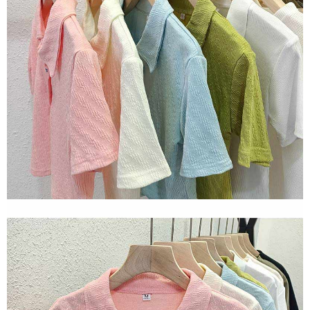
ロテクションズ（以下 AFTEE という）が提供し、AFTEEが代金を徴収し
ます。当サービスご利用の際に提供しなければならない個人情報（注文者
の氏名、電話番号、受取人の氏名、電話番号、受取人住所を含むがこれに
限らない）は、AFTEEに渡され当サービスで必要な範囲内で利用されま
す。AFTEEの個人情報の収集、処理、利用について、詳細はAFTEE公式ホ
ームページの『個人情報の収集、処理及び利用に関する声明』をご参照く
ださい（
https://aftee.tw/privacypolicy/
）。
AFTEEの初回ご利用の際に、審査を通過すれば、最高額がNT$10,000にな
ります。支払い期限を過ぎた場合、その金額に基づいて年利20%の遅延滞
納金が加算されます。未成年の利用者は、事前に法定代理人または後見人
の同意を得ればAFTEEをご利用いただけます。
個人情報の処理、利用について疑問がある、または関連する法律の権利を
行使したい場合は、ネットプロテクションズ
cs_tw@netprotections.co.jp
にご連絡ください。上記に示した個人情報を、必要な購入注文書とあわせ
てAFTEEにご提供いただく、またはAFTEEにあなたの個人情報の収集、処
理、利用を許可することににご同意いただけない場合は、当サービスを選
択しないでください。