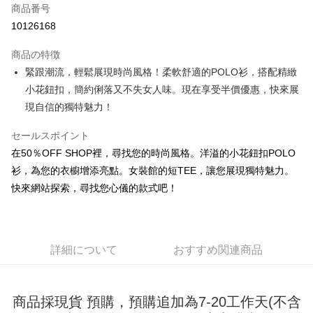
商品番号
コンビニ店頭代金引換
10126168
LINE Pay
商品の特徴
Apple Pay
緊跟潮流，輕鬆展現時尚風格！柔軟舒適的POLO衫，搭配精緻
小花鈕扣，簡約俐落又不失女人味。現在享受半價優惠，快來展
JKOPAY
現自信的獨特魅力！
Easy Wallet
セールスポイント
Google Pay
在50％OFF SHOP裡，尋找您的時尚風格。洋溢的小花鈕扣POLO
Plus Pay
衫，為您的衣櫥增添亮點。女裝館的短TEE，讓您展現獨特魅力。
快來網站探索，尋找您心儀的款式吧！
OP Pay Later
説明
【OP Pay Later 使用説明】
AFTEE代金後払い
1. 本サービスは台湾大哥大によって提供され、台湾大哥大のユーザーは追
詳細について
おすすめ関連商品
加の申請なしで即時に利用可能です。
説明
2. 支払い方法で「OP Pay Later」を選択すると、注文が成立した後に自動
一、 AFTEE代金後払いについて
的に OP Pay Later の取引プロセスに移行し、携帯番号を確認後、分割払
ATM払い
1.お支払い方法でAFTEE代金後払いを選択すると、携帯電話認証ウィンド
いの回数や支払い期限を選択し、支払いを確認すると取引が完了します。
ウが表示されます。
商品採現貨 預購，預購追加為7-20工作天(不含
3. 実際の承認額、分割回数および費用については、後続の取引確認ページ
2.SMSで認証してお支払い手続を進めてください。