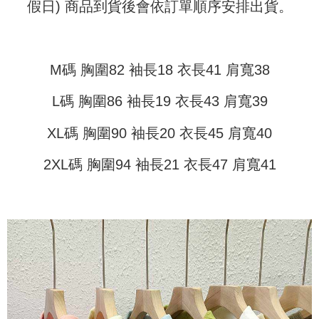
配送方法
假日) 商品到貨後會依訂單順序安排出貨。
を基準とします。
3.注文するときのお支払いは不要です。商品はご指定の住所に配送されま
4. 注文成立後30分以内に確認取引を行わない場合や審査が通過しない場
す。
全家取貨付款
合、注文は自動的にキャンセルされます。「転専審査」に未通過の状況が
4.ご注文が完了すると、携帯に支払い通知のSMSが届きます。アプリ会員
発生した場合は、システムの評価基準に達していないことを意味し、評価
配送毎にNT$45
の場合は、AFTEE アプリプッシュ通知が届きます。
内容についての説明はいたしかねます。
5.商品受け取り時のお支払いは不要です。商品を確かめてから、SMSまた
M碼 胸圍82 袖長18 衣長41 肩寬38
付款 後全家取貨
はアプリの通知に従って、4大コンビニ、またはATM/オンラインバンキン
グでお支払いください。
配送毎にNT$45
【支払い方法の説明】
L碼 胸圍86 袖長19 衣長43 肩寬39
1. 分割払いの金額は電信請求書に統合されず、「OP Pay Later」は毎月の
代金納付期限は最短で 14 日以内ですので、ご注意ください。AFTEE アプ
7-11取貨付款
締め日後に支払いリマインダーのSMSを送信します。
リをダウンロードして AFTEE 会員になるとお支払い期限を最長 45 日以内
XL碼 胸圍90 袖長20 衣長45 肩寬40
2. SMSのリンクを通じて請求書を開いた後、「コンビニバーコード／台湾
配送毎にNT$45、NT$499以上で送料無料
まで延長できます。
大直営店舗／銀行振込／街口支払い／iPASS MONEY」などのチャネルで
支払いを選択できます。
2XL碼 胸圍94 袖長21 衣長47 肩寬41
付款 後7-11取貨
お支払期限は、ショップが請求した期日と、AFTEEで延長できる日数をも
とに計算されます。AFTEEで注文すると、商品を受け取るまで支払い期限
配送毎にNT$45、NT$499以上で送料無料
【注意事項】
を延長できますが、商品を期限内に受け取れない場合があります（例：予
1. 本サービスは「台湾大哥大株式会社」（以下「当社」といいます）によ
約商品や商品到着日が比較的遅い商品）。そのため、商品到着の有無に関
宅配
って提供され、ユーザーが取引時に本サービスを通じて商品やサービスを
わらず、AFTEEで指定された期限内にお支払いください。
購入できるようにし、店舗が売買／分割払い売買の債権を当社に譲渡した
配送毎にNT$70、NT$499以上で送料無料
後、契約に基づいて当社の請求書で帳款を支払うことになります。
二、支払い限度額
2. 「OP Pay Later」を利用する契約関係の目的から、店舗はあなたの個人
1.初回 AFTEEを ご利用の際に、認証結果及び当社の審査の結果に基づ
情報（名前、電話または住所を含む）を台湾大哥大に提供し、収集、処理
き、限度額が設定されます。
および利用するために、当社があなた本人と分割請求書に必要な情報の確
2.決済金額は最低NT$20です。
認、照合および修正を行います。
3.現在、台湾の会員のみご利用いただけます。
3. 完全なユーザーサービス規約については、以下のリンクを参照してくだ
さい：
https://oppay.tw/userRule
三、利用規約「AFTEE代金後払い」（以下当サービスという）はネットプ