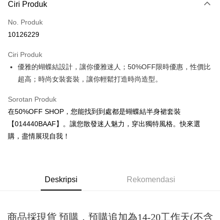
Ciri Produk
Kad Kredit (Bayaran Penuh)
No. Produk
Pengambilan di Kedai Serbaneka
10126229
LINE Pay
Ciri Produk
Apple Pay
優雅的蝴蝶結設計，讓你優雅迷人；50%OFF限時優惠，性價比
超高；時尚女裝套裝，讓你輕鬆打造時尚造型。
JKOPAY
Easy Wallet
Sorotan Produk
在50%OFF SHOP，您能找到到處都是蝴蝶結半身裙套裝
Google Pay
【014440BAAF】。讓您散發迷人魅力，穿出獨特風格。快來選
Plus PAY
購，盡情展現自我！
OP Pay Later
Deskripsi
[Terma Penggunaan untuk OP Pay Later]
Deskripsi
Rekomendasi
AFTEE
Perkhidmatan ini disediakan oleh Taiwan Mobile dan tersedia untuk
Deskripsi
pengguna Taiwan Mobile tanpa memerlukan permohonan tambahan.
Pertama, Mengenai Perkhidmatan AFTEE Beli Sekarang Bayar Kemudian
Pemindahan ATM
商品採現貨 預購，預購追加為14-20工作天(不含
1. Dengan memilih AFTEE sebagai kaedah pembayaran, mesej