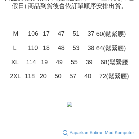
Jika anda memilih OP Pay Later sebagai kaedah pembayaran, sistem
pengesahan AFTEE akan muncul.
假日) 商品到貨後會依訂單順序安排出貨。
akan mengarahkan anda secara automatik ke proses transaksi OP Pay
2. Anda boleh meneruskan pembayaran selepas pengesahan SMS.
Pilihan Penghantaran
Later selepas pesanan dibuat. Anda perlu mengesahkan nombor telefon
3. Tiada bayaran diperlukan apabila pesanan disahkan. Produk akan
mudah alih anda, memilih bilangan ansuran, dan menetapkan tarikh
dihantar ke alamat yang ditetapkan.
全家取貨付款
akhir pembayaran. Transaksi akan dianggap selesai setelah pembayaran
4. Setelah pesanan disahkan, anda akan menerima SMS pembayaran
disahkan.
NT$45/pesanan
manakala ahli aplikasi akan menerima pemberitahuan tolak aplikasi
M
106
17
47
51
37
60(鬆緊腰)
AFTEE.
Had kredit yang diluluskan, tempoh ansuran yang tersedia, dan yuran
付款 後全家取貨
5. Tiada bayaran diperlukan apabila anda menerima produk. Sila buat
yang dikenakan adalah tertakluk kepada maklumat yang dinyatakan
L
110
18
48
53
38
64(鬆緊腰)
pembayaran di empat kedai serbaneka utama, ATM atau perbankan
NT$45/pesanan
pada halaman pengesahan transaksi seterusnya.
dalam talian dengan SMS pembayaran atau pemberitahuan tolak aplikasi
AFTEE.
7-11取貨付款
XL
114
19
49
55
39
68(鬆緊腰
Jika transaksi tidak disahkan dalam masa 30 minit selepas pesanan
dibuat, atau jika permohonan gagal dalam proses semakan, pesanan
NT$45/pesanan | Penghantaran percuma untuk pesanan
Sila ambil perhatian bahawa tempoh pembayaran adalah 14 hari. Walau
akan dibatalkan secara automatik. Jika permohonan gagal pada
2XL
118
20
50
57
40
72(鬆緊腰)
bagaimanapun, bagi mereka yang telah memuat turun Aplikasi AFTEE
NT$499 atau lebih
peringkat "semakan manual", ini bermakna kriteria pemarkahan sistem
dan mendaftar sebagai ahli AFTEE boleh menikmati tempoh pembayaran
tidak dipenuhi; butiran penilaian khusus tidak akan didedahkan.
sehingga 45 hari.
付款 後7-11取貨
[Arahan Pembayaran]
NT$45/pesanan | Penghantaran percuma untuk pesanan
Tempoh pembayaran dikira dari masa kedai meminta pembayaran anda,
ditambah dengan bilangan hari yang boleh dilanjutkan oleh AFTEE. Anda
NT$499 atau lebih
Pembayaran ansuran melalui OP Pay Later akan dibilkan secara
boleh melanjutkan tempoh pembayaran anda sebelum anda menerima
berasingan dan tidak termasuk dalam bil telekom anda. SMS peringatan
pesanan. Walau bagaimanapun, tiada jaminan bahawa anda boleh
宅配
pembayaran akan dihantar selepas kitaran bil bulanan.
menerima pesanan anda semasa tempoh pembayaran (cth.: produk
NT$70/pesanan | Penghantaran percuma untuk pesanan
prapesanan atau produk yang mungkin mengambil masa yang lebih
Selepas mengakses bil melalui pautan dalam SMS, anda boleh
NT$499 atau lebih
lama untuk dihantar). Oleh itu, anda dikehendaki membuat pembayaran
Paparkan Butiran Mod Komputer
menyelesaikan pembayaran anda melalui salah satu saluran berikut: kod
kepada AFTEE dalam tempoh sama ada anda menerima pesanan.