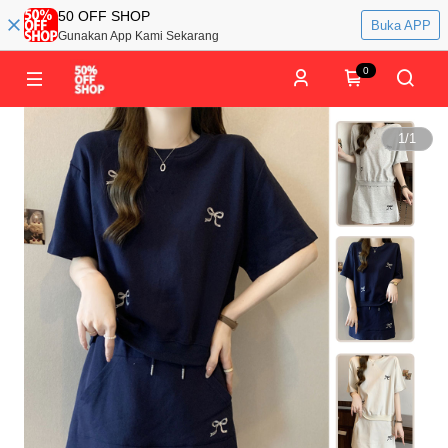
50 OFF SHOP
Buka APP
Gunakan App Kami Sekarang
0
1
/
1