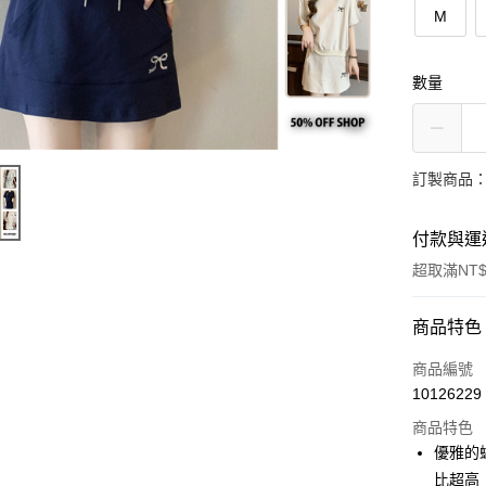
M
數量
訂製商品：
付款與運
超取滿NT$
付款方式
商品特色
信用卡一
商品編號
10126229
超商取貨
商品特色
LINE Pay
優雅的
比超高