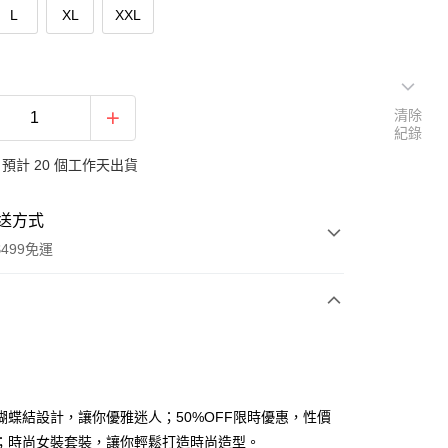
L
XL
XXL
清除
紀錄
預計 20 個工作天出貨
送方式
499免運
次付款
付款
蝴蝶結設計，讓你優雅迷人；50%OFF限時優惠，性價
；時尚女裝套裝，讓你輕鬆打造時尚造型。