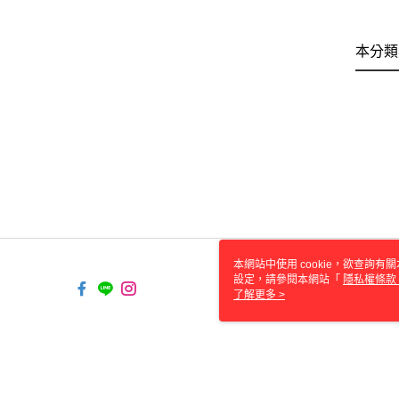
本分類
本網站中使用 cookie，欲查詢有關
設定，請參閱本網站「
隱私權條款
使用 cookie。
了解更多 >