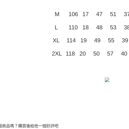
付」結帳
帳／街口支
付款 後全
２．訂單
３．收到繳
M
106
17
47
51
3
每筆NT$4
【注意事
／ATM／
1.本服務
※ 請注意
7-11取貨
用戶於交
絡購買商品
L
110
18
48
53
3
款買賣價
先享後付
每筆NT$4
2.基於同
※ 交易是
XL
114
19
49
55
39
資料（包
是否繳費成
付款 後7-
用，由本
付客戶支
每筆NT$4
3.完整用
2XL
118
20
50
57
40
【注意事
宅配
１．透過由
交易，需
每筆NT$7
求債權轉
２．關於
https://aft
３．未成
「AFTE
任。
４．使用「
即時審查
結果請求
５．嚴禁
形，恩沛
個商品嗎？購買後給他一個好評吧