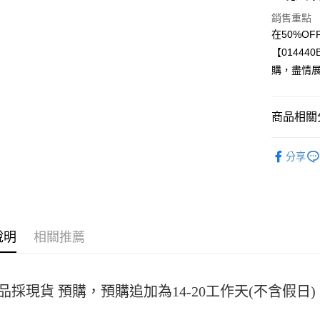
Apple Pay
銷售重點
街口支付
在50%O
【0144
悠遊付
購，盡情
Google Pa
全盈+PAY
商品相關分
大哥付你
女裝
套
相關說明
分享
【大哥付
AFTEE先
1.本服務
2.付款方
相關說明
流程，驗
【關於「A
ATM付款
完成交易
AFTEE
3.實際核
便利好安
說明
相關推薦
4.訂單成
１．簡單
消。如遇
２．便利
運送方式
無法說明
３．安心
【繳款方
全家取貨
品採現貨 預購，預購追加為14-20工作天(不含假
1.分期款
【「AFT
醒簡訊。
每筆NT$4
１．於結帳
2.透過簡