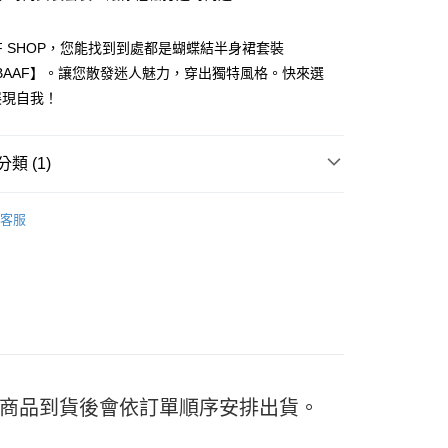
FF SHOP，您能找到到處都是蝴蝶結半身裙套裝
40BAAF】。讓您散發迷人魅力，穿出獨特風格。快來選
展現自我！
y
類 (1)
分期
裝
客服
你分期使用說明】
享後付
由台灣大哥大提供，台灣大哥大用戶可立即使用無須另外申請。
式選擇「大哥付你分期」，訂單成立後會自動跳轉到大哥付的交易
證手機門號後，選擇欲分期的期數、繳款截止日，確認付款後即
FTEE先享後付」】
。
先享後付是「在收到商品之後才付款」的支付方式。 讓您購物簡單
准額度、可分期數及費用金額請依後續交易確認頁面所載為準。
心！
立30分鐘內，如未前往確認交易或遇審核未通過，訂單將自動取
：不需註冊會員、不需綁卡、不需儲值。
「轉專審核」未通過狀況，表示未達大哥付你分期系統評分，恕
：只要手機號碼，簡訊認證，即可結帳。
評估內容。
：先確認商品／服務後，再付款。
式說明】
付款
日) 商品到貨後會依訂單順序安排出貨。
項不併入電信帳單，「大哥付你分期」於每月結算日後寄送繳費提
EE先享後付」結帳流程】
5
方式選擇「AFTEE先享後付」後，將跳轉至「AFTEE先享後
訊連結打開帳單後，可選擇「超商條碼／台灣大直營門市／銀行轉