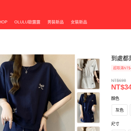
HOP
OLULU歐露露
男裝新品
女裝新品
到處都是
超取滿NT$
NT$698
NT$3
顏色
灰色
尺寸