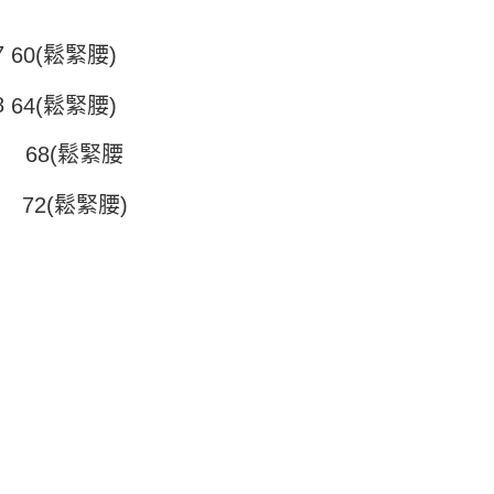
頁面，進行簡訊認證並確認金額後，即可完成結帳。
付／iPASS MONEY」等通路繳費。
家取貨
成立數日內，您將收到繳費通知簡訊。
費通知簡訊後14天內，點擊此簡訊中的連結，可透過四大超商
7
5
60(鬆緊腰)
項】
網路銀行／等多元方式進行付款，方視為交易完成。
係由「台灣大哥大股份有限公司」（以下簡稱本公司）所提供，讓
：結帳手續完成當下不需立刻繳費，但若您需要取消訂單，請聯
付款
易時，得透過本服務購買商品或服務，並由商店將買賣／分期付
的店家。未經商家同意取消之訂單仍視為有效，需透過AFTEE
8
64(鬆緊腰)
金債權讓與本公司後，依約使用本公司帳單繳交帳款。
繳納相關費用。
5，滿NT$499(含以上)免運費
意付款使用「大哥付你分期」之契約關係目的，商店將以您的個人
否成功請以「AFTEE先享後付 」之結帳頁面顯示為準，若有關於
68(鬆緊腰
含姓名、電話或地址）提供予台灣大哥大進項蒐集、處理及利
功／繳費後需取消欲退款等相關疑問，請聯繫「AFTEE先享後
11取貨
公司與您本人進行分期帳單所需資料之確認、核對及更正。
援中心」
https://netprotections.freshdesk.com/support/home
5，滿NT$499(含以上)免運費
戶服務條款，請詳閱以下連結：
https://oppay.tw/userRule
72(鬆緊腰)
項】
恩沛科技股份有限公司提供之「AFTEE先享後付」服務完成之
依本服務之必要範圍內提供個人資料，並將交易相關給付款項請
0，滿NT$499(含以上)免運費
讓予恩沛科技股份有限公司。
個人資料處理事宜，請瀏覽以下網址：
ee.tw/terms/#terms3
年的使用者請事先徵得法定代理人或監護人之同意方可使用
E先享後付」，若未經同意申辦者引起之損失，本公司不負相關責
AFTEE先享後付」時，將依據個別帳號之用戶狀況，依本公司
核予不同之上限額度；若仍有額度不足之情形，本公司將視審查
用戶進行身份認證。
一人註冊多個帳號或使用他人資訊註冊。若發現惡意使用之情
科技股份有限公司將有權停止該用戶之使用額度並採取法律行