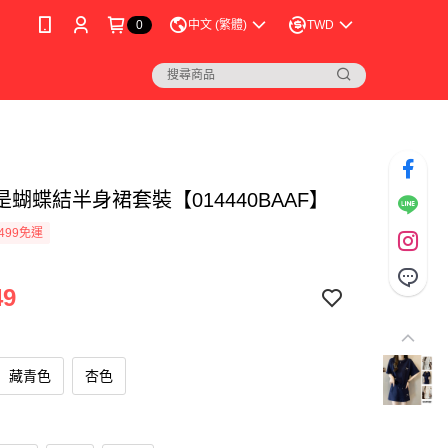
0
中文 (繁體)
TWD
蝴蝶結半身裙套裝【014440BAAF】
499免運
49
藏青色
杏色