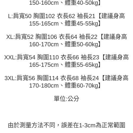
150-160cm、體重40-50kg】
運送方式
消。如遇「轉專審核」未通過狀況，表示未達大哥付你分期系統評分，恕無
２．便利：只要手機號碼，簡訊認證，即可結帳。
法說明評估內容。
３．安心：先確認商品／服務後，再付款。
全家取貨付款
【繳款方式說明】
L:肩寬50 胸圍102 衣長62 袖長21【建議身高
1.分期款項不併入電信帳單，「大哥付你分期」於每月結算日後寄送繳費提
每筆NT$45
【「AFTEE先享後付」結帳流程】
155-165cm、體重45-55kg】
醒簡訊。
１．於結帳方式選擇「AFTEE先享後付」後，將跳轉至「AFTEE先享後付」
2.透過簡訊連結打開帳單後，可選擇「超商條碼／台灣大直營門市／銀行轉
付款 後全家取貨
結帳頁面，進行簡訊認證並確認金額後，即可完成結帳。
帳／街口支付／iPASS MONEY」等通路繳費。
XL:肩寬52 胸圍106 衣長64 袖長22【建議身高
２．訂單成立數日內，您將收到繳費通知簡訊。
每筆NT$45
３．收到繳費通知簡訊後14天內，點擊此簡訊中的連結，可透過四大超商／
160-170cm、體重50-60kg】
【注意事項】
ATM／網路銀行／等多元方式進行付款，方視為交易完成。
7-11取貨付款
1.本服務係由「台灣大哥大股份有限公司」（以下簡稱本公司）所提供，讓
※ 請注意：結帳手續完成當下不需立刻繳費，但若您需要取消訂單，請聯絡
用戶於交易時，得透過本服務購買商品或服務，並由商店將買賣／分期付款
XXL:肩寬54 胸圍110 衣長66 袖長23【建議身高
每筆NT$45，滿NT$499(含以上)免運費
購買商品的店家。未經商家同意取消之訂單仍視為有效，需透過AFTEE先享
買賣價金債權讓與本公司後，依約使用本公司帳單繳交帳款。
165-175cm、體重55-65kg】
後付繳納相關費用。
2.基於同意付款使用「大哥付你分期」之契約關係目的，商店將以您的個人
付款 後7-11取貨
※ 交易是否成功請以「AFTEE先享後付 」之結帳頁面顯示為準，若有關於
資料（包含姓名、電話或地址）提供予台灣大哥大進項蒐集、處理及利用，
是否繳費成功／繳費後需取消欲退款等相關疑問，請聯繫「AFTEE先享後付
3XL:肩寬56 胸圍114 衣長68 袖長24【建議身高
每筆NT$45，滿NT$499(含以上)免運費
由本公司與您本人進行分期帳單所需資料之確認、核對及更正。
客戶支援中心」
https://netprotections.freshdesk.com/support/home
3.完整用戶服務條款，請詳閱以下連結：
https://oppay.tw/userRule
170-180cm、體重60-70kg】
宅配
【注意事項】
１．透過由恩沛科技股份有限公司提供之「AFTEE先享後付」服務完成之交
每筆NT$70，滿NT$499(含以上)免運費
單位:公分
易，需依本服務之必要範圍內提供個人資料，並將交易相關給付款項請求債
權轉讓予恩沛科技股份有限公司。
２．關於個人資料處理事宜，請瀏覽以下網址：
https://aftee.tw/terms/#terms3
３．未成年的使用者請事先徵得法定代理人或監護人之同意方可使用
由於測量方法不同，誤差在1-3cm為正常範圍
「AFTEE先享後付」，若未經同意申辦者引起之損失，本公司不負相關責