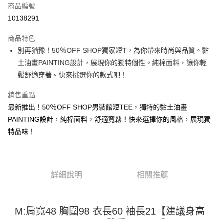
商品編號
超商取貨付款
10138291
LINE Pay
商品特色
Apple Pay
別再猶豫！50％OFF SHOP獨家短T，為你帶來時尚與品質。黏
土油畫PAINTING設計，展現你的獨特個性。純棉面料，讓你輕
街口支付
鬆舒適穿著。快來挑選你的款式吧！
悠遊付
銷售重點
Google Pay
最新推出！50％OFF SHOP男裝館短TEE，獨特的黏土油畫
PAINTING設計，純棉面料，舒適寬鬆！快來選擇你的風格，展現獨
全盈+PAY
特品味！
大哥付你分期
相關說明
【大哥付你分期使用說明】
AFTEE先享後付
1.本服務由台灣大哥大提供，台灣大哥大用戶可立即使用無須另外申請。
詳細說明
相關推薦
2.付款方式選擇「大哥付你分期」，訂單成立後會自動跳轉到大哥付的交易
相關說明
流程，驗證手機門號後，選擇欲分期的期數、繳款截止日，確認付款後即完
【關於「AFTEE先享後付」】
成交易。
ATM付款
AFTEE先享後付是「在收到商品之後才付款」的支付方式。 讓您購物簡單
3.實際核准額度、可分期數及費用金額請依後續交易確認頁面所載為準。
M:肩寬48 胸圍98 衣長60 袖長21【建議身高
便利好安心！
4.訂單成立30分鐘內，如未前往確認交易或遇審核未通過，訂單將自動取
１．簡單：不需註冊會員、不需綁卡、不需儲值。