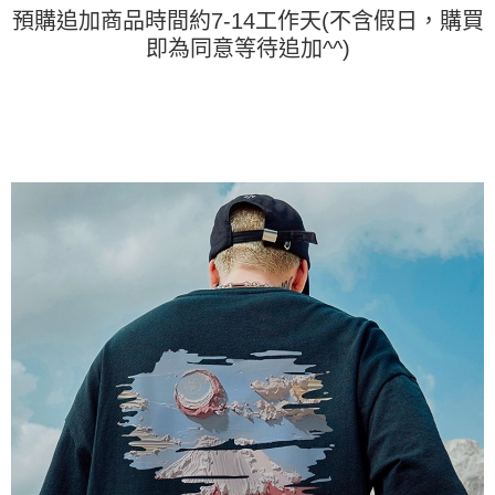
任。
預購追加商品時間約7-14工作天(不含假日，購買
４．使用「AFTEE先享後付」時，將依據個別帳號之用戶狀況，依本公司即
時審查核予不同之上限額度；若仍有額度不足之情形，本公司將視審查結果
即為同意等待追加^^)
請求用戶進行身份認證。
５．嚴禁一人註冊多個帳號或使用他人資訊註冊。若發現惡意使用之情形，
恩沛科技股份有限公司將有權停止該用戶之使用額度並採取法律行動。