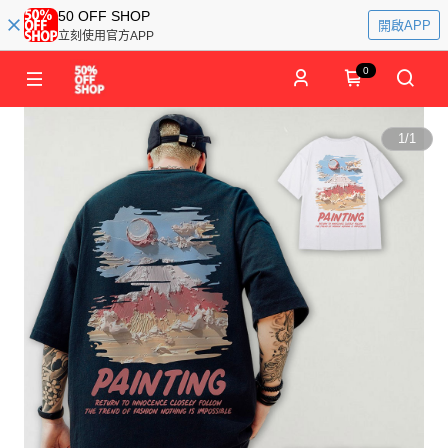
50 OFF SHOP
開啟APP
立刻使用官方APP
0
1
/
1