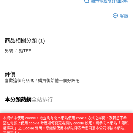
任。
顯示電腦版詳細說明
４．使用「AFTEE先享後付」時，將依據個別帳號之用戶狀況，依本公司即
時審查核予不同之上限額度；若仍有額度不足之情形，本公司將視審查結果
客服
請求用戶進行身份認證。
５．嚴禁一人註冊多個帳號或使用他人資訊註冊。若發現惡意使用之情形，
恩沛科技股份有限公司將有權停止該用戶之使用額度並採取法律行動。
商品相關分類 (1)
男裝
短TEE
評價
喜歡這個商品嗎？購買後給他一個好評吧
本分類熱銷
全站排行
本網站中使用 cookie，欲查詢有關本網站使用 cookie 方式之詳情，及若您不希
熱門標籤
望在電腦上使用 cookie 時應如何變更電腦的 cookie 設定，請參閱本網站「
隱私
權條款
」之 Cookie 聲明。您繼續使用本網站即表示您同意本公司得按本網站使