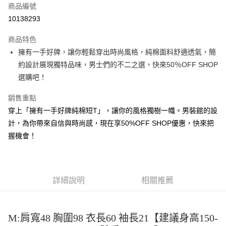
商品編號
超商取貨付款
10138293
LINE Pay
商品特色
Apple Pay
擁有一手好牌，讓你輕鬆穿出時尚風格，純棉面料舒適透氣，簡
約設計展現獨特品味，男士們的不二之選，快來50％OFF SHOP
街口支付
選購吧！
悠遊付
銷售重點
Google Pay
穿上「擁有一手好牌純棉短T」，讓你的風格獨樹一幟。男裝館的設
計，為你帶來自信與時尚感，現在享50%OFF SHOP優惠，快來把
全盈+PAY
握機會！
大哥付你分期
相關說明
【大哥付你分期使用說明】
AFTEE先享後付
1.本服務由台灣大哥大提供，台灣大哥大用戶可立即使用無須另外申請。
詳細說明
相關推薦
2.付款方式選擇「大哥付你分期」，訂單成立後會自動跳轉到大哥付的交易
相關說明
流程，驗證手機門號後，選擇欲分期的期數、繳款截止日，確認付款後即完
【關於「AFTEE先享後付」】
成交易。
ATM付款
AFTEE先享後付是「在收到商品之後才付款」的支付方式。 讓您購物簡單
3.實際核准額度、可分期數及費用金額請依後續交易確認頁面所載為準。
便利好安心！
M:肩寬48 胸圍98 衣長60 袖長21【建議身高150-
4.訂單成立30分鐘內，如未前往確認交易或遇審核未通過，訂單將自動取
１．簡單：不需註冊會員、不需綁卡、不需儲值。