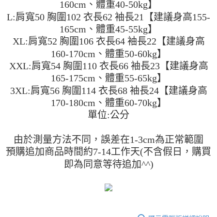
160cm、體重40-50kg】
運送方式
消。如遇「轉專審核」未通過狀況，表示未達大哥付你分期系統評分，恕無
２．便利：只要手機號碼，簡訊認證，即可結帳。
法說明評估內容。
L:肩寬50 胸圍102 衣長62 袖長21【建議身高155-
３．安心：先確認商品／服務後，再付款。
全家取貨付款
【繳款方式說明】
165cm、體重45-55kg】
1.分期款項不併入電信帳單，「大哥付你分期」於每月結算日後寄送繳費提
每筆NT$45
【「AFTEE先享後付」結帳流程】
醒簡訊。
XL:肩寬52 胸圍106 衣長64 袖長22【建議身高
１．於結帳方式選擇「AFTEE先享後付」後，將跳轉至「AFTEE先享後付」
2.透過簡訊連結打開帳單後，可選擇「超商條碼／台灣大直營門市／銀行轉
付款 後全家取貨
結帳頁面，進行簡訊認證並確認金額後，即可完成結帳。
160-170cm、體重50-60kg】
帳／街口支付／iPASS MONEY」等通路繳費。
２．訂單成立數日內，您將收到繳費通知簡訊。
每筆NT$45
XXL:肩寬54 胸圍110 衣長66 袖長23【建議身高
３．收到繳費通知簡訊後14天內，點擊此簡訊中的連結，可透過四大超商／
【注意事項】
165-175cm、體重55-65kg】
ATM／網路銀行／等多元方式進行付款，方視為交易完成。
7-11取貨付款
1.本服務係由「台灣大哥大股份有限公司」（以下簡稱本公司）所提供，讓
※ 請注意：結帳手續完成當下不需立刻繳費，但若您需要取消訂單，請聯絡
3XL:肩寬56 胸圍114 衣長68 袖長24【建議身高
用戶於交易時，得透過本服務購買商品或服務，並由商店將買賣／分期付款
每筆NT$45，滿NT$499(含以上)免運費
購買商品的店家。未經商家同意取消之訂單仍視為有效，需透過AFTEE先享
買賣價金債權讓與本公司後，依約使用本公司帳單繳交帳款。
170-180cm、體重60-70kg】
後付繳納相關費用。
2.基於同意付款使用「大哥付你分期」之契約關係目的，商店將以您的個人
付款 後7-11取貨
※ 交易是否成功請以「AFTEE先享後付 」之結帳頁面顯示為準，若有關於
單位:公分
資料（包含姓名、電話或地址）提供予台灣大哥大進項蒐集、處理及利用，
是否繳費成功／繳費後需取消欲退款等相關疑問，請聯繫「AFTEE先享後付
每筆NT$45，滿NT$499(含以上)免運費
由本公司與您本人進行分期帳單所需資料之確認、核對及更正。
客戶支援中心」
https://netprotections.freshdesk.com/support/home
3.完整用戶服務條款，請詳閱以下連結：
https://oppay.tw/userRule
由於測量方法不同，誤差在1-3cm為正常範圍
宅配
【注意事項】
預購追加商品時間約7-14工作天(不含假日，購買
１．透過由恩沛科技股份有限公司提供之「AFTEE先享後付」服務完成之交
每筆NT$70，滿NT$499(含以上)免運費
即為同意等待追加^^)
易，需依本服務之必要範圍內提供個人資料，並將交易相關給付款項請求債
權轉讓予恩沛科技股份有限公司。
２．關於個人資料處理事宜，請瀏覽以下網址：
https://aftee.tw/terms/#terms3
３．未成年的使用者請事先徵得法定代理人或監護人之同意方可使用
「AFTEE先享後付」，若未經同意申辦者引起之損失，本公司不負相關責