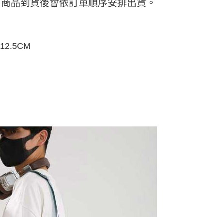
付款
日) 商品到貨後會依訂單順序安排出貨。
項不併入電信帳單，「大哥付你分期」於每月結算日後寄送繳費提
EE先享後付」結帳流程】
5
方式選擇「AFTEE先享後付」後，將跳轉至「AFTEE先享後
訊連結打開帳單後，可選擇「超商條碼／台灣大直營門市／銀行轉
頁面，進行簡訊認證並確認金額後，即可完成結帳。
付／iPASS MONEY」等通路繳費。
家取貨
成立數日內，您將收到繳費通知簡訊。
費通知簡訊後14天內，點擊此簡訊中的連結，可透過四大超商
5
2.5CM
項】
網路銀行／等多元方式進行付款，方視為交易完成。
係由「台灣大哥大股份有限公司」（以下簡稱本公司）所提供，讓
：結帳手續完成當下不需立刻繳費，但若您需要取消訂單，請聯
付款
易時，得透過本服務購買商品或服務，並由商店將買賣／分期付
的店家。未經商家同意取消之訂單仍視為有效，需透過AFTEE
金債權讓與本公司後，依約使用本公司帳單繳交帳款。
繳納相關費用。
5，滿NT$499(含以上)免運費
意付款使用「大哥付你分期」之契約關係目的，商店將以您的個人
否成功請以「AFTEE先享後付 」之結帳頁面顯示為準，若有關於
含姓名、電話或地址）提供予台灣大哥大進項蒐集、處理及利
功／繳費後需取消欲退款等相關疑問，請聯繫「AFTEE先享後
11取貨
公司與您本人進行分期帳單所需資料之確認、核對及更正。
援中心」
https://netprotections.freshdesk.com/support/home
5，滿NT$499(含以上)免運費
戶服務條款，請詳閱以下連結：
https://oppay.tw/userRule
項】
恩沛科技股份有限公司提供之「AFTEE先享後付」服務完成之
依本服務之必要範圍內提供個人資料，並將交易相關給付款項請
0，滿NT$499(含以上)免運費
讓予恩沛科技股份有限公司。
個人資料處理事宜，請瀏覽以下網址：
ee.tw/terms/#terms3
年的使用者請事先徵得法定代理人或監護人之同意方可使用
E先享後付」，若未經同意申辦者引起之損失，本公司不負相關責
AFTEE先享後付」時，將依據個別帳號之用戶狀況，依本公司
核予不同之上限額度；若仍有額度不足之情形，本公司將視審查
用戶進行身份認證。