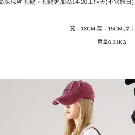
全家取貨
品採現貨 預購，預購追加為14-20工作天(不含假
1.分期款
【「AFT
醒簡訊。
每筆NT$4
１．於結帳
2.透過簡
付」結帳
帳／街口支
付款 後全
２．訂單
３．收到繳
每筆NT$4
寬：18CM-高：15CM-厚：1
【注意事
／ATM／
1.本服務
※ 請注意
7-11取貨
用戶於交
絡購買商品
重量0.21KG
款買賣價
先享後付
每筆NT$4
2.基於同
※ 交易是
資料（包
是否繳費成
付款 後7-
用，由本
付客戶支
每筆NT$4
3.完整用
【注意事
宅配
１．透過由
交易，需
每筆NT$7
求債權轉
２．關於
https://aft
３．未成
「AFTE
任。
４．使用「
即時審查
結果請求