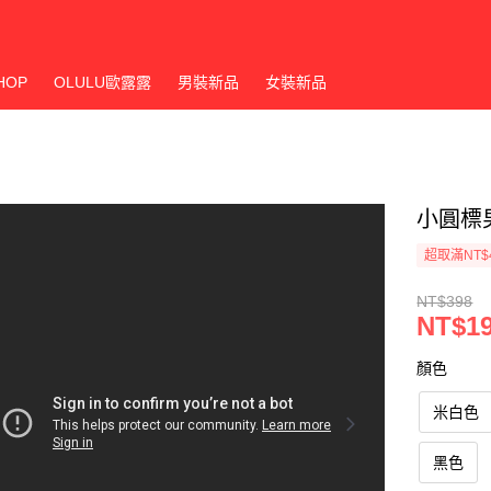
HOP
OLULU歐露露
男裝新品
女裝新品
小圓標男
超取滿NT$
NT$398
NT$1
顏色
米白色
黑色