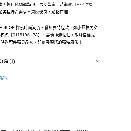
惠！輕巧休閒運動包，男女皆宜，時尚實用。輕便攜
足各種場合需求。質感優良，購物首選！
OFF SHOP 探索時尚潮流，發掘獨特包款，如小圓標男女
包包【011810AHBA】。盡情揮灑個性，散發自信光
的時尚配件獨具品味，即刻展現您的獨特風采！
y
類 (1)
分期
款 BAGS
客服
你分期使用說明】
享後付
由台灣大哥大提供，台灣大哥大用戶可立即使用無須另外申請。
式選擇「大哥付你分期」，訂單成立後會自動跳轉到大哥付的交易
證手機門號後，選擇欲分期的期數、繳款截止日，確認付款後即
FTEE先享後付」】
。
先享後付是「在收到商品之後才付款」的支付方式。 讓您購物簡單
准額度、可分期數及費用金額請依後續交易確認頁面所載為準。
心！
立30分鐘內，如未前往確認交易或遇審核未通過，訂單將自動取
：不需註冊會員、不需綁卡、不需儲值。
「轉專審核」未通過狀況，表示未達大哥付你分期系統評分，恕
：只要手機號碼，簡訊認證，即可結帳。
評估內容。
：先確認商品／服務後，再付款。
式說明】