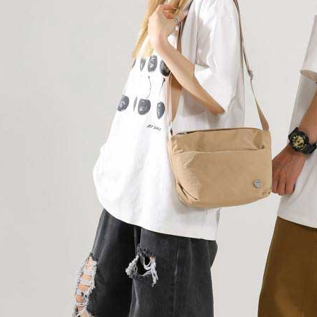
５．嚴禁
形，恩沛
動。