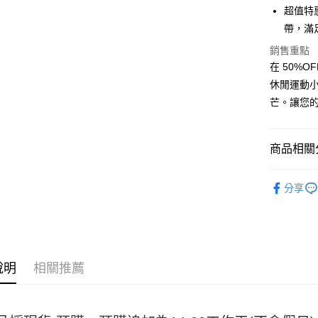
LINE Pay
超值特
帶，滿
Apple Pay
銷售重點
街口支付
在 50%
休閒運動小
悠遊付
芒。讓您
Google Pa
全盈+PAY
商品相關分
大哥付你
配件
包
相關說明
分享
【大哥付
AFTEE先
1.本服務
2.付款方
相關說明
流程，驗
【關於「A
ATM付款
完成交易
AFTEE
3.實際核
便利好安
說明
相關推薦
4.訂單成
１．簡單
消。如遇
２．便利
運送方式
無法說明
３．安心
【繳款方