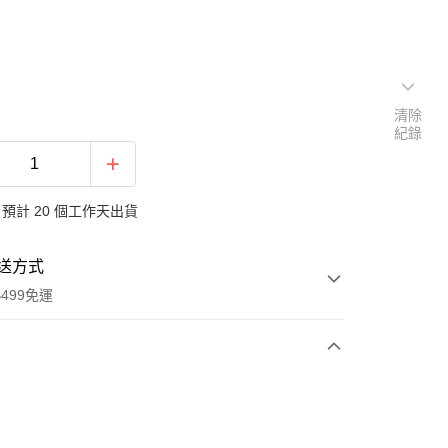
清除
紀錄
預計 20 個工作天出貨
送方式
499免運
次付款
付款