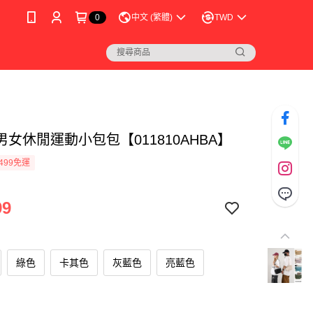
0
中文 (繁體)
TWD
女休閒運動小包包【011810AHBA】
499免運
99
綠色
卡其色
灰藍色
亮藍色