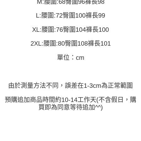
M:腰圍:68臀圍96褲長98
便利好安心！
4.訂單成立30分鐘內，如未前往確認交易或遇審核未通過，訂單將自動取
１．簡單：不需註冊會員、不需綁卡、不需儲值。
運送方式
消。如遇「轉專審核」未通過狀況，表示未達大哥付你分期系統評分，恕無
２．便利：只要手機號碼，簡訊認證，即可結帳。
L:腰圍:72臀圍100褲長99
法說明評估內容。
３．安心：先確認商品／服務後，再付款。
全家取貨付款
【繳款方式說明】
1.分期款項不併入電信帳單，「大哥付你分期」於每月結算日後寄送繳費提
XL:腰圍:76臀圍104褲長100
每筆NT$45
【「AFTEE先享後付」結帳流程】
醒簡訊。
１．於結帳方式選擇「AFTEE先享後付」後，將跳轉至「AFTEE先享後付」
2.透過簡訊連結打開帳單後，可選擇「超商條碼／台灣大直營門市／銀行轉
付款 後全家取貨
結帳頁面，進行簡訊認證並確認金額後，即可完成結帳。
2XL:腰圍:80臀圍108褲長101
帳／街口支付／iPASS MONEY」等通路繳費。
２．訂單成立數日內，您將收到繳費通知簡訊。
每筆NT$45
３．收到繳費通知簡訊後14天內，點擊此簡訊中的連結，可透過四大超商／
【注意事項】
單位：cm
ATM／網路銀行／等多元方式進行付款，方視為交易完成。
7-11取貨付款
1.本服務係由「台灣大哥大股份有限公司」（以下簡稱本公司）所提供，讓
※ 請注意：結帳手續完成當下不需立刻繳費，但若您需要取消訂單，請聯絡
用戶於交易時，得透過本服務購買商品或服務，並由商店將買賣／分期付款
每筆NT$45，滿NT$499(含以上)免運費
購買商品的店家。未經商家同意取消之訂單仍視為有效，需透過AFTEE先享
買賣價金債權讓與本公司後，依約使用本公司帳單繳交帳款。
後付繳納相關費用。
2.基於同意付款使用「大哥付你分期」之契約關係目的，商店將以您的個人
付款 後7-11取貨
※ 交易是否成功請以「AFTEE先享後付 」之結帳頁面顯示為準，若有關於
由於測量方法不同，誤差在1-3cm為正常範圍
資料（包含姓名、電話或地址）提供予台灣大哥大進項蒐集、處理及利用，
是否繳費成功／繳費後需取消欲退款等相關疑問，請聯繫「AFTEE先享後付
每筆NT$45，滿NT$499(含以上)免運費
由本公司與您本人進行分期帳單所需資料之確認、核對及更正。
客戶支援中心」
https://netprotections.freshdesk.com/support/home
3.完整用戶服務條款，請詳閱以下連結：
https://oppay.tw/userRule
預購追加商品時間約10-14工作天(不含假日，購
宅配
【注意事項】
買即為同意等待追加^^)
１．透過由恩沛科技股份有限公司提供之「AFTEE先享後付」服務完成之交
每筆NT$70，滿NT$499(含以上)免運費
易，需依本服務之必要範圍內提供個人資料，並將交易相關給付款項請求債
權轉讓予恩沛科技股份有限公司。
２．關於個人資料處理事宜，請瀏覽以下網址：
https://aftee.tw/terms/#terms3
３．未成年的使用者請事先徵得法定代理人或監護人之同意方可使用