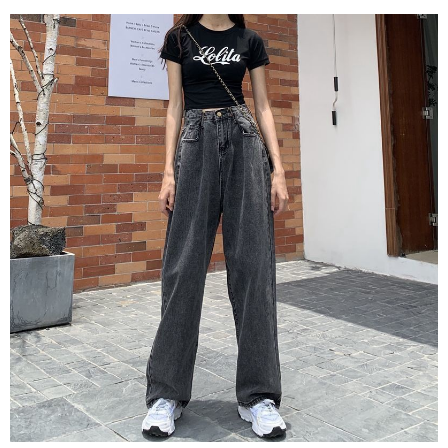
「AFTEE先享後付」，若未經同意申辦者引起之損失，本公司不負相關責
任。
４．使用「AFTEE先享後付」時，將依據個別帳號之用戶狀況，依本公司即
時審查核予不同之上限額度；若仍有額度不足之情形，本公司將視審查結果
請求用戶進行身份認證。
５．嚴禁一人註冊多個帳號或使用他人資訊註冊。若發現惡意使用之情形，
恩沛科技股份有限公司將有權停止該用戶之使用額度並採取法律行動。