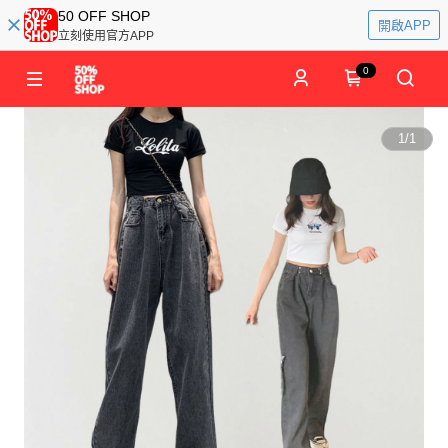
50 OFF SHOP
開啟APP
立刻使用官方APP
0
1
/
1