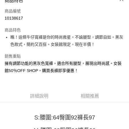
商品特色
信用卡一次付款
商品編號
超商取貨付款
10138617
LINE Pay
商品特色
Apple Pay
瞧！這條牛仔寬褲是你的時尚救星。不論腿型，調節自如。黑灰
色款式，簡約又百搭。女裝館限定，現在半價！
街口支付
銷售重點
悠遊付
擁有調節功能的黑灰色寬褲，適合所有腿型，展現出時尚感。女裝
Google Pay
館50％OFF SHOP，購買長褲即享優惠！
全盈+PAY
大哥付你分期
詳細說明
相關推薦
相關說明
【大哥付你分期使用說明】
AFTEE先享後付
1.本服務由台灣大哥大提供，台灣大哥大用戶可立即使用無須另外申請。
2.付款方式選擇「大哥付你分期」，訂單成立後會自動跳轉到大哥付的交易
相關說明
S:腰圍:64臀圍92褲長97
流程，驗證手機門號後，選擇欲分期的期數、繳款截止日，確認付款後即完
【關於「AFTEE先享後付」】
成交易。
ATM付款
AFTEE先享後付是「在收到商品之後才付款」的支付方式。 讓您購物簡單
3.實際核准額度、可分期數及費用金額請依後續交易確認頁面所載為準。