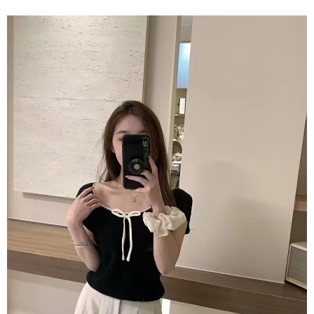
1. Perkhidmatan ini disediakan oleh Taiwan Mobile, pengguna telefon
Sila hubungi NP Taiwan Inc. di
cs_tw@netprotections.co.jp
jika anda
mudah alih boleh segera menggunakan tanpa perlu memohon lagi.
mempunyai sebarang kebimbangan mengenai pemprosesan dan
(Hanya untuk nombor langganan peribadi, tidak terbuka untuk syarikat
penggunaan pada data peribadi. Jika anda tidak bersetuju dengan data
dan kad prabayar)
peribadi yang disenaraikan seperti di atas akan dikumpul dan digunakan
2. Pilihan kaedah pembayaran "Pembayaran Ansuran Gogo", selepas
oleh AFTEE, sila jangan gunakan perkhidmatan ini.
pesanan ditubuhkan, akan secara automatik dialihkan ke proses
transaksi Gogo, selepas pengesahan nombor telefon, pilih bilangan
ansuran yang diingini, tarikh akhir pembayaran, dan setelah
mengesahkan pembayaran, transaksi akan selesai.
3. Jumlah kelulusan sebenar, bilangan ansuran dan jumlah bayaran
adalah berdasarkan halaman pengesahan transaksi seterusnya.
4. Dalam masa 30 minit selepas pesanan ditubuhkan, jika tidak pergi
untuk mengesahkan transaksi atau jika tidak lulus semakan, pesanan
akan dibatalkan secara automatik. Jika terdapat situasi "pindah untuk
semakan khusus" yang tidak lulus, ini menunjukkan bahawa sistem
penilaian tidak mencukupi, tiada penjelasan mengenai kandungan
penilaian boleh diberikan.
【Penerangan Kaedah Pembayaran】
1. Pembayaran ansuran tidak digabungkan dalam bil telekomunikasi,
"Pembayaran Ansuran Gogo" akan menghantar SMS peringatan
pembayaran selepas tarikh penyelesaian bulanan.
2. Melalui pautan SMS untuk membuka bil, anda boleh memilih untuk
membayar melalui "Kod bar kedai serbaneka / Kedai rasmi Taiwan
Mobile / Pemindahan bank / Pembayaran J街口 / iPASS MONEY" dan