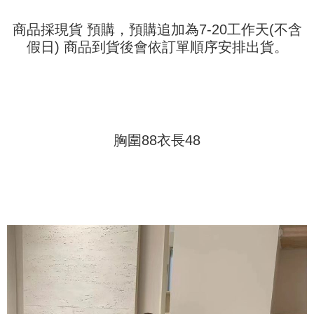
Pemindahan ATM
1. Dengan memilih AFTEE sebagai kaedah pembayaran, mesej
Jika anda memilih OP Pay Later sebagai kaedah pembayaran, sistem
pengesahan AFTEE akan muncul.
商品採現貨 預購，預購追加為7-20工作天(不含
akan mengarahkan anda secara automatik ke proses transaksi OP Pay
2. Anda boleh meneruskan pembayaran selepas pengesahan SMS.
Pilihan Penghantaran
Later selepas pesanan dibuat. Anda perlu mengesahkan nombor telefon
假日) 商品到貨後會依訂單順序安排出貨。
3. Tiada bayaran diperlukan apabila pesanan disahkan. Produk akan
mudah alih anda, memilih bilangan ansuran, dan menetapkan tarikh
dihantar ke alamat yang ditetapkan.
全家取貨付款
akhir pembayaran. Transaksi akan dianggap selesai setelah pembayaran
4. Setelah pesanan disahkan, anda akan menerima SMS pembayaran
disahkan.
NT$45/pesanan
manakala ahli aplikasi akan menerima pemberitahuan tolak aplikasi
AFTEE.
Had kredit yang diluluskan, tempoh ansuran yang tersedia, dan yuran
付款 後全家取貨
5. Tiada bayaran diperlukan apabila anda menerima produk. Sila buat
yang dikenakan adalah tertakluk kepada maklumat yang dinyatakan
pembayaran di empat kedai serbaneka utama, ATM atau perbankan
NT$45/pesanan
pada halaman pengesahan transaksi seterusnya.
胸圍88衣長48
dalam talian dengan SMS pembayaran atau pemberitahuan tolak aplikasi
AFTEE.
7-11取貨付款
Jika transaksi tidak disahkan dalam masa 30 minit selepas pesanan
dibuat, atau jika permohonan gagal dalam proses semakan, pesanan
NT$45/pesanan | Penghantaran percuma untuk pesanan
Sila ambil perhatian bahawa tempoh pembayaran adalah 14 hari. Walau
akan dibatalkan secara automatik. Jika permohonan gagal pada
bagaimanapun, bagi mereka yang telah memuat turun Aplikasi AFTEE
NT$499 atau lebih
peringkat "semakan manual", ini bermakna kriteria pemarkahan sistem
dan mendaftar sebagai ahli AFTEE boleh menikmati tempoh pembayaran
tidak dipenuhi; butiran penilaian khusus tidak akan didedahkan.
sehingga 45 hari.
付款 後7-11取貨
[Arahan Pembayaran]
NT$45/pesanan | Penghantaran percuma untuk pesanan
Tempoh pembayaran dikira dari masa kedai meminta pembayaran anda,
ditambah dengan bilangan hari yang boleh dilanjutkan oleh AFTEE. Anda
NT$499 atau lebih
Pembayaran ansuran melalui OP Pay Later akan dibilkan secara
boleh melanjutkan tempoh pembayaran anda sebelum anda menerima
berasingan dan tidak termasuk dalam bil telekom anda. SMS peringatan
pesanan. Walau bagaimanapun, tiada jaminan bahawa anda boleh
宅配
pembayaran akan dihantar selepas kitaran bil bulanan.
menerima pesanan anda semasa tempoh pembayaran (cth.: produk
NT$70/pesanan | Penghantaran percuma untuk pesanan
prapesanan atau produk yang mungkin mengambil masa yang lebih
Selepas mengakses bil melalui pautan dalam SMS, anda boleh