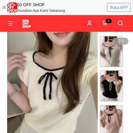
50 OFF SHOP
Buka APP
Gunakan App Kami Sekarang
0
1
/
1