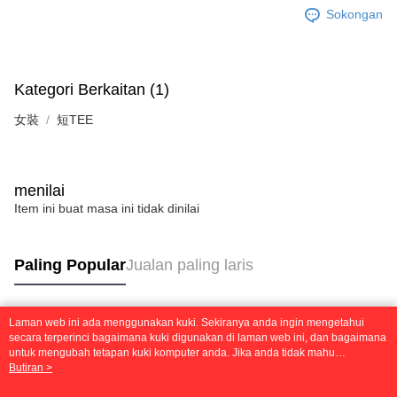
Sokongan
Kategori Berkaitan (1)
女裝
短TEE
menilai
Item ini buat masa ini tidak dinilai
Paling Popular
Jualan paling laris
Laman web ini ada menggunakan kuki. Sekiranya anda ingin mengetahui
Tag Popular
secara terperinci bagaimana kuki digunakan di laman web ini, dan bagaimana
untuk mengubah tetapan kuki komputer anda. Jika anda tidak mahu
menggunakan kuki di komputer anda, sila rujuk penerangan mengenai kuki.
Butiran >
Dasar Privasi
Laman web ini ada menggunakan kuki. Sekiranya anda ingin