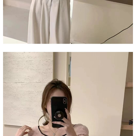
saluran lain.
【Nota Penting】
1. Perkhidmatan ini disediakan oleh "Taiwan Mobile Co., Ltd." untuk
membolehkan pengguna membeli produk atau perkhidmatan melalui
perkhidmatan ini semasa transaksi, dan kedai akan menyerahkan hak
tuntutan harga jual/beli ansuran kepada syarikat ini untuk membayar bil
menggunakan bil syarikat ini.
2. Berdasarkan tujuan kontrak persetujuan pembayaran menggunakan
"Pembayaran Ansuran Gogo", kedai akan memberikan maklumat peribadi
anda (termasuk nama, telefon atau alamat) kepada Taiwan Mobile untuk
pengumpulan, pemprosesan dan penggunaan, untuk pengesahan,
semakan dan pembetulan data yang diperlukan untuk bil ansuran oleh
Taiwan Mobile.
3. Sila baca syarat perkhidmatan pengguna secara lengkap melalui
pautan berikut: https://oppay.tw/userRule