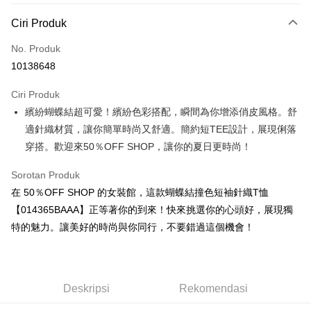
Kaedah Pembayaran
Ciri Produk
Kad Kredit (Bayaran Penuh)
No. Produk
Pengambilan di Kedai Serbaneka
10138648
LINE Pay
Ciri Produk
Apple Pay
繽紛蝴蝶結超可愛！繽紛色彩搭配，瞬間為你增添俏皮風格。舒
適針織材質，讓你簡單時尚又舒適。簡約短TEE設計，展現俐落
JKOPAY
穿搭。歡迎來50％OFF SHOP，讓你的夏日更時尚！
Easy Wallet
Sorotan Produk
Google Pay
在 50％OFF SHOP 的女裝館，這款蝴蝶結撞色短袖針織T恤
Plus PAY
【014365BAAA】正等著你的到來！快來挑選你的心頭好，展現獨
特的魅力。讓美好的時尚與你同行，不要錯過這個機會！
OP Pay Later
Deskripsi
[Terma Penggunaan untuk OP Pay Later]
AFTEE
Deskripsi
Rekomendasi
Perkhidmatan ini disediakan oleh Taiwan Mobile dan tersedia untuk
Deskripsi
pengguna Taiwan Mobile tanpa memerlukan permohonan tambahan.
Pertama, Mengenai Perkhidmatan AFTEE Beli Sekarang Bayar Kemudian