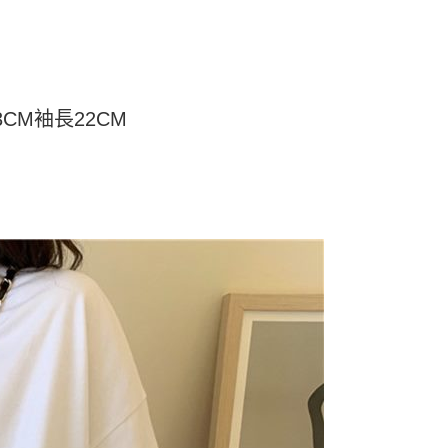
頁面，進行簡訊認證並確認金額後，即可完成結帳。
付／iPASS MONEY」等通路繳費。
家取貨
成立數日內，您將收到繳費通知簡訊。
費通知簡訊後14天內，點擊此簡訊中的連結，可透過四大超商
5
項】
網路銀行／等多元方式進行付款，方視為交易完成。
係由「台灣大哥大股份有限公司」（以下簡稱本公司）所提供，讓
：結帳手續完成當下不需立刻繳費，但若您需要取消訂單，請聯
付款
易時，得透過本服務購買商品或服務，並由商店將買賣／分期付
的店家。未經商家同意取消之訂單仍視為有效，需透過AFTEE
金債權讓與本公司後，依約使用本公司帳單繳交帳款。
繳納相關費用。
5，滿NT$499(含以上)免運費
3CM袖長22CM
意付款使用「大哥付你分期」之契約關係目的，商店將以您的個人
否成功請以「AFTEE先享後付 」之結帳頁面顯示為準，若有關於
含姓名、電話或地址）提供予台灣大哥大進項蒐集、處理及利
功／繳費後需取消欲退款等相關疑問，請聯繫「AFTEE先享後
11取貨
公司與您本人進行分期帳單所需資料之確認、核對及更正。
援中心」
https://netprotections.freshdesk.com/support/home
5，滿NT$499(含以上)免運費
戶服務條款，請詳閱以下連結：
https://oppay.tw/userRule
項】
恩沛科技股份有限公司提供之「AFTEE先享後付」服務完成之
依本服務之必要範圍內提供個人資料，並將交易相關給付款項請
0，滿NT$499(含以上)免運費
讓予恩沛科技股份有限公司。
個人資料處理事宜，請瀏覽以下網址：
ee.tw/terms/#terms3
年的使用者請事先徵得法定代理人或監護人之同意方可使用
E先享後付」，若未經同意申辦者引起之損失，本公司不負相關責
AFTEE先享後付」時，將依據個別帳號之用戶狀況，依本公司
核予不同之上限額度；若仍有額度不足之情形，本公司將視審查
用戶進行身份認證。
一人註冊多個帳號或使用他人資訊註冊。若發現惡意使用之情
科技股份有限公司將有權停止該用戶之使用額度並採取法律行