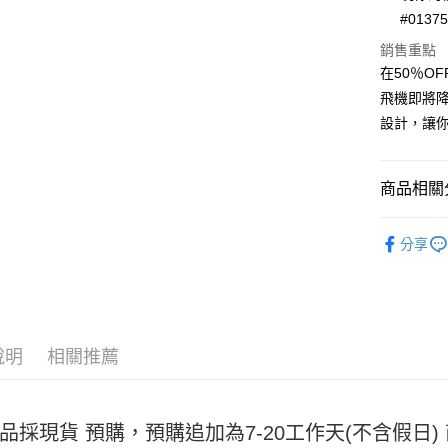
Apple Pay
#0137
街口支付
銷售重點
在50％O
悠遊付
飛機即將
Google Pa
設計，讓
全盈+PAY
大哥付你
商品相關分
相關說明
女裝
短
【大哥付
AFTEE先
分享
1.本服務
2.付款方
相關說明
流程，驗
【關於「A
ATM付款
完成交易
AFTEE
3.實際核
便利好安
4.訂單成
１．簡單
說明
相關推薦
消。如遇
２．便利
運送方式
無法說明
３．安心
【繳款方
全家取貨
1.分期款
【「AFT
醒簡訊。
品採現貨 預購，預購追加為7-20工作天(不含假日
每筆NT$4
１．於結帳
2.透過簡