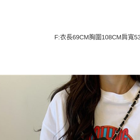
付」結帳
帳／街口支
付款 後全
２．訂單
３．收到繳
每筆NT$4
【注意事
／ATM／
1.本服務
※ 請注意
7-11取貨
用戶於交
絡購買商品
款買賣價
先享後付
每筆NT$4
F:衣長69CM胸圍108CM肩寬5
2.基於同
※ 交易是
資料（包
是否繳費成
付款 後7-
用，由本
付客戶支
每筆NT$4
3.完整用
【注意事
宅配
１．透過由
交易，需
每筆NT$7
求債權轉
２．關於
https://aft
３．未成
「AFTE
任。
４．使用「
即時審查
結果請求
５．嚴禁
形，恩沛