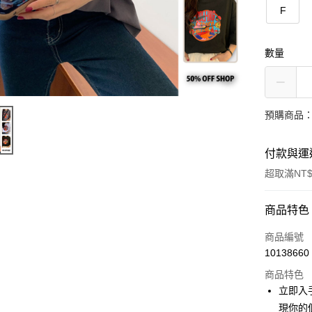
F
數量
預購商品：
付款與運
超取滿NT$
付款方式
商品特色
信用卡一
商品編號
10138660
超商取貨
商品特色
LINE Pay
立即入
現你的