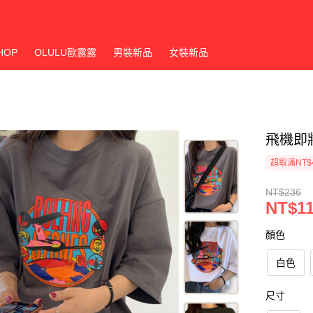
HOP
OLULU歐露露
男裝新品
女裝新品
飛機即將
超取滿NT$
NT$236
NT$1
顏色
白色
尺寸