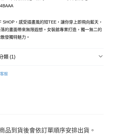
54BAAA
FF SHOP，感受插畫風的短TEE，讓你穿上即飛向藍天，
降落的畫面帶來無限遐想。女裝館專業打造，獨一無二的
y
你散發獨特魅力。
分期
類 (1)
TEE
你分期使用說明】
享後付
客服
由台灣大哥大提供，台灣大哥大用戶可立即使用無須另外申請。
式選擇「大哥付你分期」，訂單成立後會自動跳轉到大哥付的交易
證手機門號後，選擇欲分期的期數、繳款截止日，確認付款後即
FTEE先享後付」】
。
先享後付是「在收到商品之後才付款」的支付方式。 讓您購物簡單
准額度、可分期數及費用金額請依後續交易確認頁面所載為準。
心！
立30分鐘內，如未前往確認交易或遇審核未通過，訂單將自動取
：不需註冊會員、不需綁卡、不需儲值。
「轉專審核」未通過狀況，表示未達大哥付你分期系統評分，恕
：只要手機號碼，簡訊認證，即可結帳。
評估內容。
：先確認商品／服務後，再付款。
式說明】
付款
項不併入電信帳單，「大哥付你分期」於每月結算日後寄送繳費提
EE先享後付」結帳流程】
) 商品到貨後會依訂單順序安排出貨。
5
方式選擇「AFTEE先享後付」後，將跳轉至「AFTEE先享後
訊連結打開帳單後，可選擇「超商條碼／台灣大直營門市／銀行轉