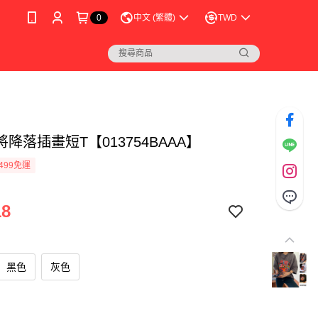
0
中文 (繁體)
TWD
降落插畫短T【013754BAAA】
499免運
18
黑色
灰色