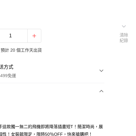
清除
紀錄
預計 20 個工作天出貨
送方式
499免運
次付款
付款
手這款獨一無二的飛機即將降落插畫短T！簡潔時尚，展
個性！女裝館限定，限時50％OFF，快來搶購吧！