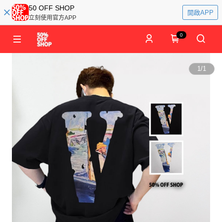
50 OFF SHOP
開啟APP
立刻使用官方APP
0
1
/
1