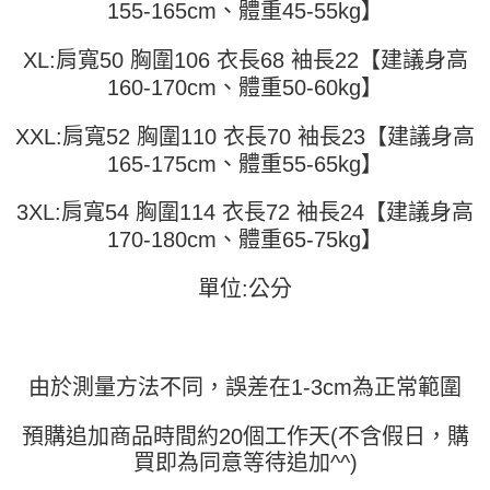
155-165cm、體重45-55kg】
便利好安心！
4.訂單成立30分鐘內，如未前往確認交易或遇審核未通過，訂單將自動取
１．簡單：不需註冊會員、不需綁卡、不需儲值。
運送方式
消。如遇「轉專審核」未通過狀況，表示未達大哥付你分期系統評分，恕無
２．便利：只要手機號碼，簡訊認證，即可結帳。
XL:肩寬50 胸圍106 衣長68 袖長22【建議身高
法說明評估內容。
３．安心：先確認商品／服務後，再付款。
全家取貨付款
【繳款方式說明】
160-170cm、體重50-60kg】
1.分期款項不併入電信帳單，「大哥付你分期」於每月結算日後寄送繳費提
每筆NT$45
【「AFTEE先享後付」結帳流程】
醒簡訊。
１．於結帳方式選擇「AFTEE先享後付」後，將跳轉至「AFTEE先享後付」
XXL:肩寬52 胸圍110 衣長70 袖長23【建議身高
2.透過簡訊連結打開帳單後，可選擇「超商條碼／台灣大直營門市／銀行轉
付款 後全家取貨
結帳頁面，進行簡訊認證並確認金額後，即可完成結帳。
帳／街口支付／iPASS MONEY」等通路繳費。
165-175cm、體重55-65kg】
２．訂單成立數日內，您將收到繳費通知簡訊。
每筆NT$45
３．收到繳費通知簡訊後14天內，點擊此簡訊中的連結，可透過四大超商／
【注意事項】
ATM／網路銀行／等多元方式進行付款，方視為交易完成。
3XL:肩寬54 胸圍114 衣長72 袖長24【建議身高
7-11取貨付款
1.本服務係由「台灣大哥大股份有限公司」（以下簡稱本公司）所提供，讓
※ 請注意：結帳手續完成當下不需立刻繳費，但若您需要取消訂單，請聯絡
用戶於交易時，得透過本服務購買商品或服務，並由商店將買賣／分期付款
170-180cm、體重65-75kg】
每筆NT$45，滿NT$499(含以上)免運費
購買商品的店家。未經商家同意取消之訂單仍視為有效，需透過AFTEE先享
買賣價金債權讓與本公司後，依約使用本公司帳單繳交帳款。
後付繳納相關費用。
2.基於同意付款使用「大哥付你分期」之契約關係目的，商店將以您的個人
付款 後7-11取貨
※ 交易是否成功請以「AFTEE先享後付 」之結帳頁面顯示為準，若有關於
單位:公分
資料（包含姓名、電話或地址）提供予台灣大哥大進項蒐集、處理及利用，
是否繳費成功／繳費後需取消欲退款等相關疑問，請聯繫「AFTEE先享後付
每筆NT$45，滿NT$499(含以上)免運費
由本公司與您本人進行分期帳單所需資料之確認、核對及更正。
客戶支援中心」
https://netprotections.freshdesk.com/support/home
3.完整用戶服務條款，請詳閱以下連結：
https://oppay.tw/userRule
宅配
【注意事項】
１．透過由恩沛科技股份有限公司提供之「AFTEE先享後付」服務完成之交
每筆NT$70，滿NT$499(含以上)免運費
由於測量方法不同，誤差在1-3cm為正常範圍
易，需依本服務之必要範圍內提供個人資料，並將交易相關給付款項請求債
權轉讓予恩沛科技股份有限公司。
預購追加商品時間約20個工作天(不含假日，購
２．關於個人資料處理事宜，請瀏覽以下網址：
買即為同意等待追加^^)
https://aftee.tw/terms/#terms3
３．未成年的使用者請事先徵得法定代理人或監護人之同意方可使用