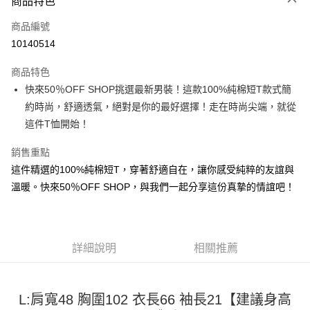
商品特色
信用卡一次付款
商品編號
超商取貨付款
10140514
LINE Pay
商品特色
Apple Pay
快來50％OFF SHOP挑選最新男裝！這款100%純棉短T款式簡
約時尚，舒適透氣，絕對是你的最好選擇！走在時尚尖端，就從
街口支付
這件T恤開始！
悠遊付
銷售重點
Google Pay
這件精選的100%純棉短T，穿著舒適自在，讓你感受純粹的友誼與
溫暖。快來50％OFF SHOP，與我們一起分享這份真摯的情誼吧！
全盈+PAY
大哥付你分期
相關說明
【大哥付你分期使用說明】
詳細說明
相關推薦
AFTEE先享後付
1.本服務由台灣大哥大提供，台灣大哥大用戶可立即使用無須另外申請。
2.付款方式選擇「大哥付你分期」，訂單成立後會自動跳轉到大哥付的交易
相關說明
流程，驗證手機門號後，選擇欲分期的期數、繳款截止日，確認付款後即完
【關於「AFTEE先享後付」】
成交易。
L:肩寬48 胸圍102 衣長66 袖長21【建議身高
ATM付款
AFTEE先享後付是「在收到商品之後才付款」的支付方式。 讓您購物簡單
3.實際核准額度、可分期數及費用金額請依後續交易確認頁面所載為準。