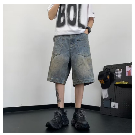
ロテクションズ（以下 AFTEE という）が提供し、AFTEEが代金を徴収し
ます。当サービスご利用の際に提供しなければならない個人情報（注文者
の氏名、電話番号、受取人の氏名、電話番号、受取人住所を含むがこれに
限らない）は、AFTEEに渡され当サービスで必要な範囲内で利用されま
す。AFTEEの個人情報の収集、処理、利用について、詳細はAFTEE公式ホ
ームページの『個人情報の収集、処理及び利用に関する声明』をご参照く
ださい（
https://aftee.tw/privacypolicy/
）。
AFTEEの初回ご利用の際に、審査を通過すれば、最高額がNT$10,000にな
ります。支払い期限を過ぎた場合、その金額に基づいて年利20%の遅延滞
納金が加算されます。未成年の利用者は、事前に法定代理人または後見人
の同意を得ればAFTEEをご利用いただけます。
個人情報の処理、利用について疑問がある、または関連する法律の権利を
行使したい場合は、ネットプロテクションズ
cs_tw@netprotections.co.jp
にご連絡ください。上記に示した個人情報を、必要な購入注文書とあわせ
てAFTEEにご提供いただく、またはAFTEEにあなたの個人情報の収集、処
理、利用を許可することににご同意いただけない場合は、当サービスを選
択しないでください。