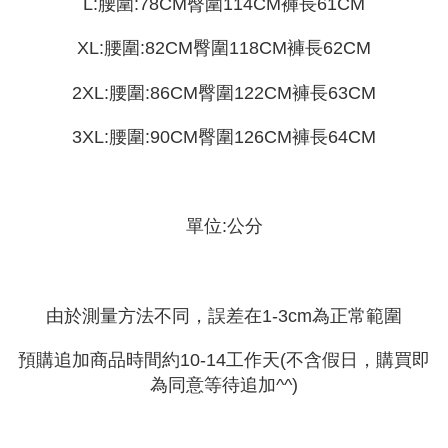
L:腰圍:78CM臀圍114CM褲長61CM
配送方法
を基準とします。
3.注文するときのお支払いは不要です。商品はご指定の住所に配送されま
4. 注文成立後30分以内に確認取引を行わない場合や審査が通過しない場
す。
全家取貨付款
合、注文は自動的にキャンセルされます。「転専審査」に未通過の状況が
XL:腰圍:82CM臀圍118CM褲長62CM
4.ご注文が完了すると、携帯に支払い通知のSMSが届きます。アプリ会員
発生した場合は、システムの評価基準に達していないことを意味し、評価
配送毎にNT$45
の場合は、AFTEE アプリプッシュ通知が届きます。
内容についての説明はいたしかねます。
5.商品受け取り時のお支払いは不要です。商品を確かめてから、SMSまた
2XL:腰圍:86CM臀圍122CM褲長63CM
付款 後全家取貨
はアプリの通知に従って、4大コンビニ、またはATM/オンラインバンキン
グでお支払いください。
配送毎にNT$45
【支払い方法の説明】
3XL:腰圍:90CM臀圍126CM褲長64CM
1. 分割払いの金額は電信請求書に統合されず、「OP Pay Later」は毎月の
代金納付期限は最短で 14 日以内ですので、ご注意ください。AFTEE アプ
7-11取貨付款
締め日後に支払いリマインダーのSMSを送信します。
リをダウンロードして AFTEE 会員になるとお支払い期限を最長 45 日以内
2. SMSのリンクを通じて請求書を開いた後、「コンビニバーコード／台湾
配送毎にNT$45、NT$499以上で送料無料
まで延長できます。
大直営店舗／銀行振込／街口支払い／iPASS MONEY」などのチャネルで
支払いを選択できます。
單位:公分
付款 後7-11取貨
お支払期限は、ショップが請求した期日と、AFTEEで延長できる日数をも
とに計算されます。AFTEEで注文すると、商品を受け取るまで支払い期限
配送毎にNT$45、NT$499以上で送料無料
【注意事項】
を延長できますが、商品を期限内に受け取れない場合があります（例：予
1. 本サービスは「台湾大哥大株式会社」（以下「当社」といいます）によ
約商品や商品到着日が比較的遅い商品）。そのため、商品到着の有無に関
宅配
って提供され、ユーザーが取引時に本サービスを通じて商品やサービスを
わらず、AFTEEで指定された期限内にお支払いください。
購入できるようにし、店舗が売買／分割払い売買の債権を当社に譲渡した
由於測量方法不同，誤差在1-3cm為正常範圍
配送毎にNT$70、NT$499以上で送料無料
後、契約に基づいて当社の請求書で帳款を支払うことになります。
二、支払い限度額
2. 「OP Pay Later」を利用する契約関係の目的から、店舗はあなたの個人
1.初回 AFTEEを ご利用の際に、認証結果及び当社の審査の結果に基づ
預購追加商品時間約10-14工作天(不含假日，購買即
情報（名前、電話または住所を含む）を台湾大哥大に提供し、収集、処理
き、限度額が設定されます。
為同意等待追加^^)
および利用するために、当社があなた本人と分割請求書に必要な情報の確
2.決済金額は最低NT$20です。
認、照合および修正を行います。
3.現在、台湾の会員のみご利用いただけます。
3. 完全なユーザーサービス規約については、以下のリンクを参照してくだ
さい：
https://oppay.tw/userRule
三、利用規約「AFTEE代金後払い」（以下当サービスという）はネットプ