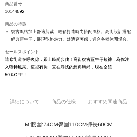
商品番号
コンビニ店頭代金引換
10144592
LINE Pay
商品の特徴
Apple Pay
復古風格加上舒適剪裁，輕鬆打造時尚搭配風格。高街設計搭配
經典藍牛仔，展現型格魅力。舒適穿著感，適合各種休閒場合。
JKOPAY
セールスポイント
Easy Wallet
這條街道在呼喚你，跟上時尚步伐！高街復古藍牛仔短褲，為你注
Google Pay
入獨特風采。這裡有你一直在尋找的經典時尚，現在全館
Plus Pay
50％OFF！
OP Pay Later
説明
【OP Pay Later 使用説明】
詳細について
商品の仕様
おすすめ関連商品
AFTEE代金後払い
1. 本サービスは台湾大哥大によって提供され、台湾大哥大のユーザーは追
加の申請なしで即時に利用可能です。
説明
2. 支払い方法で「OP Pay Later」を選択すると、注文が成立した後に自動
一、 AFTEE代金後払いについて
的に OP Pay Later の取引プロセスに移行し、携帯番号を確認後、分割払
M:腰圍:74CM臀圍110CM褲長60CM
ATM払い
1.お支払い方法でAFTEE代金後払いを選択すると、携帯電話認証ウィンド
いの回数や支払い期限を選択し、支払いを確認すると取引が完了します。
ウが表示されます。
3. 実際の承認額、分割回数および費用については、後続の取引確認ページ
2.SMSで認証してお支払い手続を進めてください。