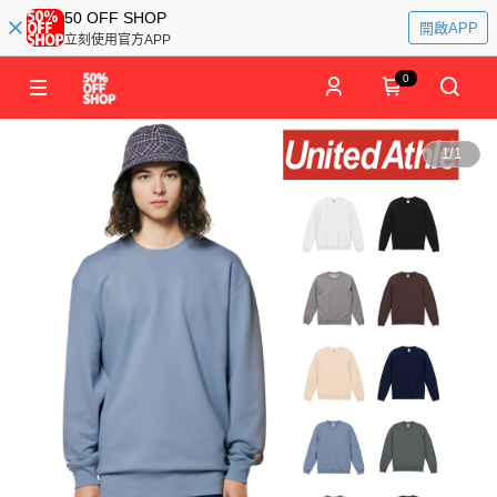
50 OFF SHOP
開啟APP
立刻使用官方APP
0
1
/
1