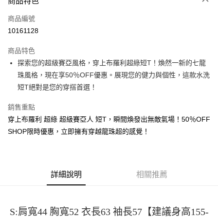
商品特色
信用卡一次付款
商品編號
超商取貨付款
10161128
LINE Pay
商品特色
Apple Pay
探索您的超級賽亞風格，穿上布羅利超綠短T！煥然一新的七龍
珠風格，現在享50％OFF優惠。展現您的健力與個性，這款水洗
街口支付
短T絕對是您的穿搭首選！
悠遊付
銷售重點
Google Pay
穿上布羅利 超綠 超級賽亞人 短T，瞬間煥發出無敵氣場！50％OFF
SHOP限時優惠，立即擁有穿越龍珠超的感覺！
全盈+PAY
大哥付你分期
相關說明
【大哥付你分期使用說明】
詳細說明
相關推薦
AFTEE先享後付
1.本服務由台灣大哥大提供，台灣大哥大用戶可立即使用無須另外申請。
2.付款方式選擇「大哥付你分期」，訂單成立後會自動跳轉到大哥付的交易
相關說明
流程，驗證手機門號後，選擇欲分期的期數、繳款截止日，確認付款後即完
【關於「AFTEE先享後付」】
成交易。
S:肩寬44 胸寬52 衣長63 袖長57【建議身高155-
ATM付款
AFTEE先享後付是「在收到商品之後才付款」的支付方式。 讓您購物簡單
3.實際核准額度、可分期數及費用金額請依後續交易確認頁面所載為準。