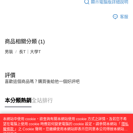
顯示電腦版詳細說明
「AFTEE先享後付」，若未經同意申辦者引起之損失，本公司不負相關責
任。
４．使用「AFTEE先享後付」時，將依據個別帳號之用戶狀況，依本公司即
客服
時審查核予不同之上限額度；若仍有額度不足之情形，本公司將視審查結果
請求用戶進行身份認證。
５．嚴禁一人註冊多個帳號或使用他人資訊註冊。若發現惡意使用之情形，
恩沛科技股份有限公司將有權停止該用戶之使用額度並採取法律行動。
商品相關分類 (1)
男裝
長T｜大學T
評價
喜歡這個商品嗎？購買後給他一個好評吧
本分類熱銷
全站排行
本網站中使用 cookie，欲查詢有關本網站使用 cookie 方式之詳情，及若您不希
熱門標籤
望在電腦上使用 cookie 時應如何變更電腦的 cookie 設定，請參閱本網站「
隱私
權條款
」之 Cookie 聲明。您繼續使用本網站即表示您同意本公司得按本網站使