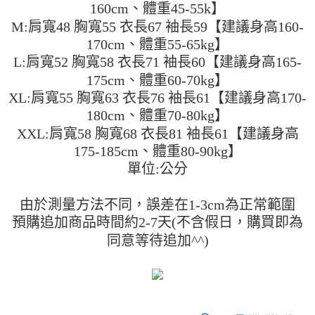
便利好安心！
160cm、體重45-55k】
4.訂單成立30分鐘內，如未前往確認交易或遇審核未通過，訂單將自動取
１．簡單：不需註冊會員、不需綁卡、不需儲值。
運送方式
M:肩寬48 胸寬55 衣長67 袖長59【建議身高160-
消。如遇「轉專審核」未通過狀況，表示未達大哥付你分期系統評分，恕無
２．便利：只要手機號碼，簡訊認證，即可結帳。
法說明評估內容。
170cm、體重55-65kg】
３．安心：先確認商品／服務後，再付款。
全家取貨付款
【繳款方式說明】
L:肩寬52 胸寬58 衣長71 袖長60【建議身高165-
1.分期款項不併入電信帳單，「大哥付你分期」於每月結算日後寄送繳費提
每筆NT$45
【「AFTEE先享後付」結帳流程】
醒簡訊。
175cm、體重60-70kg】
１．於結帳方式選擇「AFTEE先享後付」後，將跳轉至「AFTEE先享後付」
2.透過簡訊連結打開帳單後，可選擇「超商條碼／台灣大直營門市／銀行轉
付款 後全家取貨
結帳頁面，進行簡訊認證並確認金額後，即可完成結帳。
XL:肩寬55 胸寬63 衣長76 袖長61【建議身高170-
帳／街口支付／iPASS MONEY」等通路繳費。
２．訂單成立數日內，您將收到繳費通知簡訊。
每筆NT$45
180cm、體重70-80kg】
３．收到繳費通知簡訊後14天內，點擊此簡訊中的連結，可透過四大超商／
【注意事項】
XXL:肩寬58 胸寬68 衣長81 袖長61【建議身高
ATM／網路銀行／等多元方式進行付款，方視為交易完成。
7-11取貨付款
1.本服務係由「台灣大哥大股份有限公司」（以下簡稱本公司）所提供，讓
※ 請注意：結帳手續完成當下不需立刻繳費，但若您需要取消訂單，請聯絡
175-185cm、體重80-90kg】
用戶於交易時，得透過本服務購買商品或服務，並由商店將買賣／分期付款
每筆NT$45，滿NT$499(含以上)免運費
購買商品的店家。未經商家同意取消之訂單仍視為有效，需透過AFTEE先享
買賣價金債權讓與本公司後，依約使用本公司帳單繳交帳款。
單位:公分
後付繳納相關費用。
2.基於同意付款使用「大哥付你分期」之契約關係目的，商店將以您的個人
付款 後7-11取貨
※ 交易是否成功請以「AFTEE先享後付 」之結帳頁面顯示為準，若有關於
資料（包含姓名、電話或地址）提供予台灣大哥大進項蒐集、處理及利用，
是否繳費成功／繳費後需取消欲退款等相關疑問，請聯繫「AFTEE先享後付
每筆NT$45，滿NT$499(含以上)免運費
由本公司與您本人進行分期帳單所需資料之確認、核對及更正。
由於測量方法不同，誤差在1-3cm為正常範圍
客戶支援中心」
https://netprotections.freshdesk.com/support/home
3.完整用戶服務條款，請詳閱以下連結：
https://oppay.tw/userRule
預購追加商品時間約2-7天(不含假日，購買即為
宅配
【注意事項】
同意等待追加^^)
１．透過由恩沛科技股份有限公司提供之「AFTEE先享後付」服務完成之交
每筆NT$70，滿NT$499(含以上)免運費
易，需依本服務之必要範圍內提供個人資料，並將交易相關給付款項請求債
權轉讓予恩沛科技股份有限公司。
２．關於個人資料處理事宜，請瀏覽以下網址：
https://aftee.tw/terms/#terms3
３．未成年的使用者請事先徵得法定代理人或監護人之同意方可使用