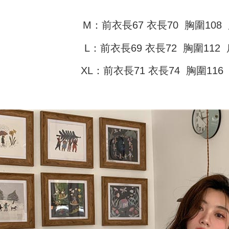
付款 後全
ングでお
配送毎にNT
M：前衣長67 衣長70 胸圍108 
【支払い
代金納付期
1. 分割払
プリをダウ
7-11取貨
の締め日後
以内まで
L：前衣長69 衣長72 胸圍112 
2. SM
配送毎にN
湾大直営店
お支払期限
XL：前衣長71 衣長74 胸圍116
で支払い
付款 後7-
もとに計算
期限を延
配送毎にN
【注意事
（例：予
1. 本サ
の有無に関
宅配
よって提
スを購入
二、支払
配送毎にN
渡した後
1.初回 
す。
き、限度
2. 「OP
2.決済金額
人情報（
3.現在、
処理およ
報の確認
三、利用規
3. 完全
プロテクシ
ださい：
ht
します。
文者の氏
これに限ら
されます。