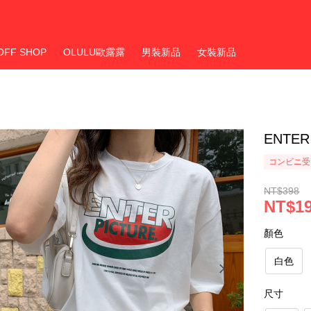
OFF SHOP
OLULU歐露露
男裝新品
女裝新品
ENTE
コンビニ受
NT$398
NT$1
顏色
白色
尺寸