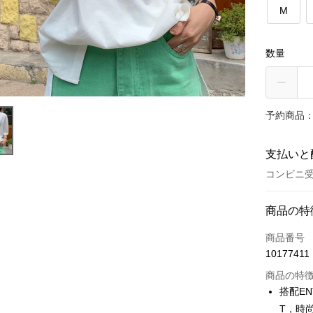
M
数量
予約商品：
支払いと
コンビニ受
お支払い
商品の特
クレジット
商品番号
10177411
コンビニ
商品の特
LINE Pay
搭配EN
T，時
Apple Pay