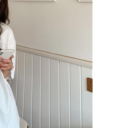
公式ホームページの『個人情報の収集、処理及び利用に関する声
参照ください（
https://aftee.tw/privacypolicy/
）。
の初回ご利用の際に、審査を通過すれば、最高額がNT$10,000に
支払い期限を過ぎた場合、その金額に基づいて年利20%の遅
が加算されます。未成年の利用者は、事前に法定代理人または
意を得ればAFTEEをご利用いただけます。
の処理、利用について疑問がある、または関連する法律の権利
たい場合は、ネットプロテクションズ
rotections.co.jp
にご連絡ください。上記に示した個人情報
購入注文書とあわせてAFTEEにご提供いただく、または
にあなたの個人情報の収集、処理、利用を許可することににご同
けない場合は、当サービスを選択しないでください。