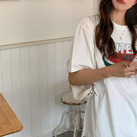
AFTEE
明』をご
AFTEE
なります。
延滞納金
後見人の同
個人情報
を行使し
cs_tw@netp
を、必要な
AFTEE
意いただ