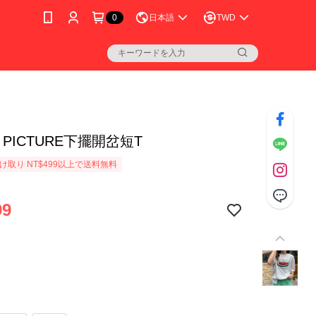
0
日本語
TWD
R PICTURE下擺開岔短T
け取り NT$499以上で送料無料
99