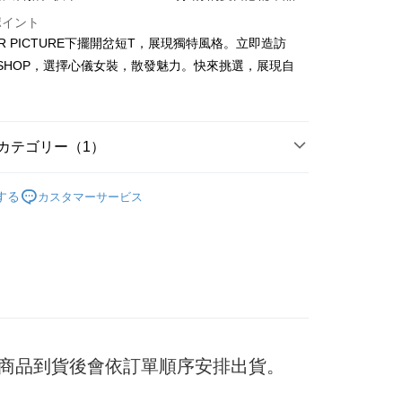
ポイント
ER PICTURE下擺開岔短T，展現獨特風格。立即造訪
t
F SHOP，選擇心儀女裝，散發魅力。快來挑選，展現自
y
カテゴリー（1）
ter
TEE
する
カスタマーサービス
 Later 使用説明】
代金後払い
ービスは台湾大哥大によって提供され、台湾大哥大のユーザーは
請なしで即時に利用可能です。
方法で「OP Pay Later」を選択すると、注文が成立した後に自
TEE代金後払いについて
 Pay Later の取引プロセスに移行し、携帯番号を確認後、分割
い方法でAFTEE代金後払いを選択すると、携帯電話認証ウィン
数や支払い期限を選択し、支払いを確認すると取引が完了しま
示されます。
で認証してお支払い手続を進めてください。
の承認額、分割回数および費用については、後続の取引確認ペー
るときのお支払いは不要です。商品はご指定の住所に配送されま
とします。
成立後30分以内に確認取引を行わない場合や審査が通過しない場
が完了すると、携帯に支払い通知のSMSが届きます。アプリ会
付款
) 商品到貨後會依訂單順序安排出貨。
は自動的にキャンセルされます。「転専審査」に未通過の状況
、AFTEE アプリプッシュ通知が届きます。
た場合は、システムの評価基準に達していないことを意味し、
$45
け取り時のお支払いは不要です。商品を確かめてから、SMSま
についての説明はいたしかねます。
の通知に従って、4大コンビニ、またはATM/オンラインバンキ