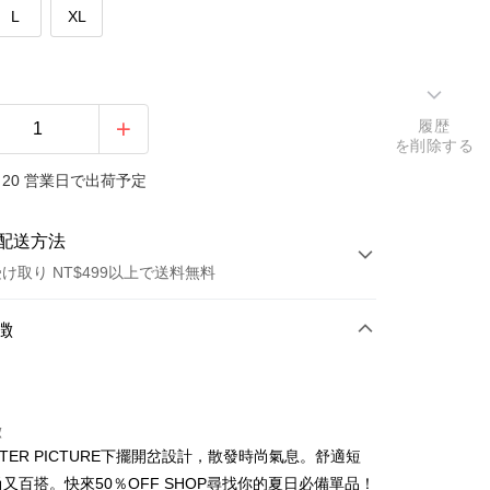
L
XL
履歴
を削除する
20 営業日で出荷予定
配送方法
け取り NT$499以上で送料無料
方法
徴
カード1回払い
店頭代金引換
徴
TER PICTURE下擺開岔設計，散發時尚氣息。舒適短
尚又百搭。快來50％OFF SHOP尋找你的夏日必備單品！