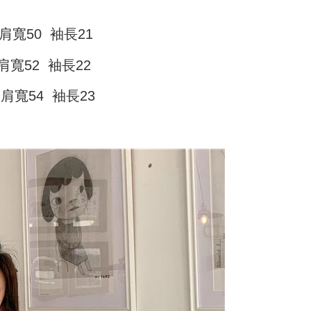
家取貨
支払いください。
$45
肩寬50 袖長21
方法の説明】
限は最短で 14 日以内ですので、ご注意ください。AFTEE ア
いの金額は電信請求書に統合されず、「OP Pay Later」は毎月
ンロードして AFTEE 会員になるとお支払い期限を最長 45 日
付款
に支払いリマインダーのSMSを送信します。
延長できます。
肩寬52 袖長22
Sのリンクを通じて請求書を開いた後、「コンビニバーコード／台
T$45、NT$499以上で送料無料
舗／銀行振込／街口支払い／iPASS MONEY」などのチャネル
は、ショップが請求した期日と、AFTEEで延長できる日数を
 肩寬54 袖長23
を選択できます。
11取貨
されます。AFTEEで注文すると、商品を受け取るまで支払い
長できますが、商品を期限内に受け取れない場合があります
T$45、NT$499以上で送料無料
項】
約商品や商品到着日が比較的遅い商品）。そのため、商品到着
ービスは「台湾大哥大株式会社」（以下「当社」といいます）に
わらず、AFTEEで指定された期限内にお支払いください。
供され、ユーザーが取引時に本サービスを通じて商品やサービ
できるようにし、店舗が売買／分割払い売買の債権を当社に譲
い限度額
T$70、NT$499以上で送料無料
、契約に基づいて当社の請求書で帳款を支払うことになりま
AFTEEを ご利用の際に、認証結果及び当社の審査の結果に基づ
額が設定されます。
 Pay Later」を利用する契約関係の目的から、店舗はあなたの個
は最低NT$20です。
名前、電話または住所を含む）を台湾大哥大に提供し、収集、
台湾の会員のみご利用いただけます。
び利用するために、当社があなた本人と分割請求書に必要な情
、照合および修正を行います。
約「AFTEE代金後払い」（以下当サービスという）はネット
なユーザーサービス規約については、以下のリンクを参照してく
ョンズ（以下 AFTEE という）が提供し、AFTEEが代金を徴収
tps://oppay.tw/userRule
当サービスご利用の際に提供しなければならない個人情報（注
名、電話番号、受取人の氏名、電話番号、受取人住所を含むが
ない）は、AFTEEに渡され当サービスで必要な範囲内で利用
AFTEEの個人情報の収集、処理、利用について、詳細は