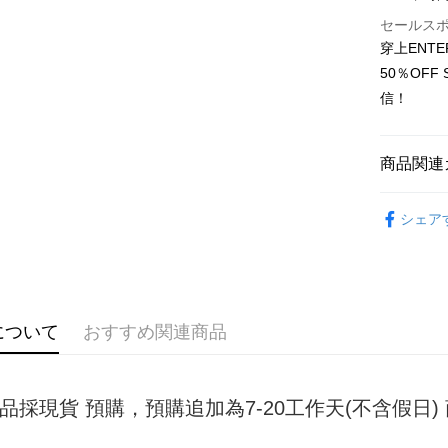
セールス
JKOPAY
穿上ENT
Easy Walle
50％OF
信！
Google Pa
Plus Pay
商品関連
OP Pay La
女裝
短
説明
シェア
【OP Pay
AFTEE
1. 本サ
追加の申
説明
2. 支払い
一、 AF
ATM払い
動的に OP
1.お支払
払いの回
ドウが表
について
おすすめ関連商品
す。
2.SMS
3. 実際
3.注文す
配送方法
ジを基準
す。
4. 注文
4.ご注文
全家取貨
品採現貨 預購，預購追加為7-20工作天(不含假日
合、注文
員の場合は
が発生し
配送毎にNT
5.商品受
評価内容
たはアプリ