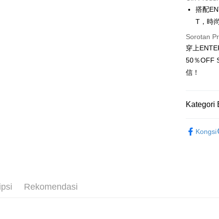
LINE Pay
搭配EN
T，時
Apple Pay
Sorotan P
JKOPAY
穿上ENT
Easy Walle
50％OF
信！
Google Pa
Plus PAY
Kategori 
OP Pay La
女裝
短
Deskripsi
Kongsi
[Terma Pe
AFTEE
Perkhidmat
Deskripsi
pengguna 
Pertama, 
Pemindah
Kemudian
Jika anda 
1. Dengan
ipsi
Rekomendasi
akan menga
pengesaha
Later sele
2. Anda b
Pilihan 
mudah alih
3. Tiada b
akhir pemb
dihantar k
全家取貨