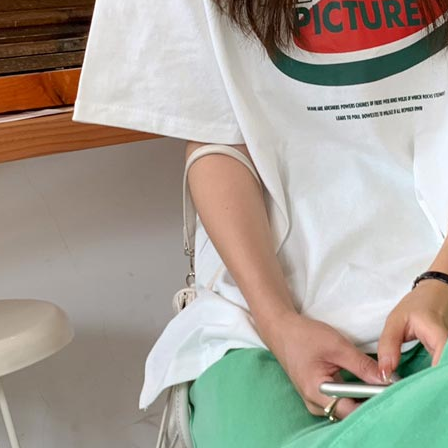
tuntutan h
menggunaka
2. Berdas
"Pembayar
peribadi a
Mobile un
pengesahan
ansuran ol
3. Sila ba
pautan beri