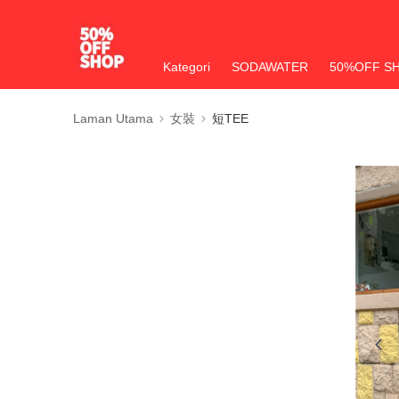
Kategori
SODAWATER
50%OFF S
Laman Utama
女裝
短TEE