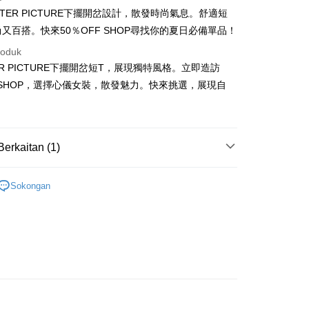
TER PICTURE下擺開岔設計，散發時尚氣息。舒適短
尚又百搭。快來50％OFF SHOP尋找你的夏日必備單品！
roduk
ER PICTURE下擺開岔短T，展現獨特風格。立即造訪
t
F SHOP，選擇心儀女裝，散發魅力。快來挑選，展現自
y
Berkaitan (1)
ter
TEE
Sokongan
nggunaan untuk OP Pay Later]
an ini disediakan oleh Taiwan Mobile dan tersedia untuk
Taiwan Mobile tanpa memerlukan permohonan tambahan.
Mengenai Perkhidmatan AFTEE Beli Sekarang Bayar
an ATM
memilih OP Pay Later sebagai kaedah pembayaran, sistem
 memilih AFTEE sebagai kaedah pembayaran, mesej
rahkan anda secara automatik ke proses transaksi OP Pay
n AFTEE akan muncul.
pas pesanan dibuat. Anda perlu mengesahkan nombor telefon
oleh meneruskan pembayaran selepas pengesahan SMS.
Penghantaran
 anda, memilih bilangan ansuran, dan menetapkan tarikh
ayaran diperlukan apabila pesanan disahkan. Produk akan
ayaran. Transaksi akan dianggap selesai setelah
e alamat yang ditetapkan.
付款