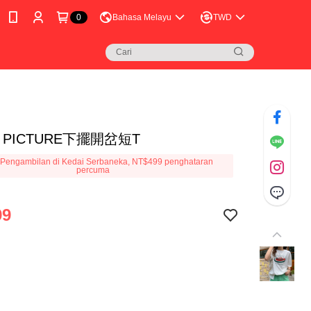
0
Bahasa Melayu
TWD
R PICTURE下擺開岔短T
Pengambilan di Kedai Serbaneka, NT$499 penghataran
percuma
99