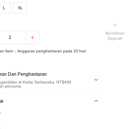
L
XL
Bersihkan
Sejarah
an Item：Anggaran penghantaran pada 20 hari
ran Dan Penghantaran
gambilan di Kedai Serbaneka, NT$499
an percuma
Pembayaran
uk
t (Bayaran Penuh)
k
an di Kedai Serbaneka
k