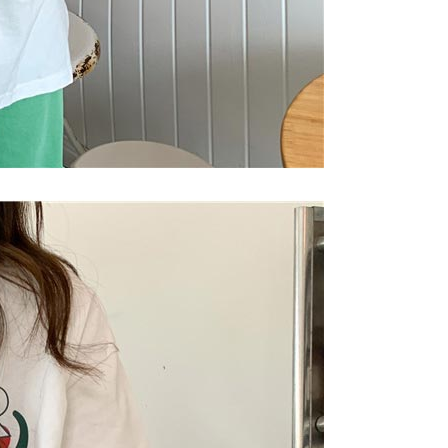
Gogo, selepas pengesahan nombor telefon, pilih bilangan
oleh AFTEE, sila jangan gunakan perkhidmatan ini.
ng diingini, tarikh akhir pembayaran, dan setelah
an pembayaran, transaksi akan selesai.
kelulusan sebenar, bilangan ansuran dan jumlah bayaran
dasarkan halaman pengesahan transaksi seterusnya.
asa 30 minit selepas pesanan ditubuhkan, jika tidak pergi
esahkan transaksi atau jika tidak lulus semakan, pesanan
alkan secara automatik. Jika terdapat situasi "pindah untuk
usus" yang tidak lulus, ini menunjukkan bahawa sistem
tidak mencukupi, tiada penjelasan mengenai kandungan
boleh diberikan.
gan Kaedah Pembayaran】
ran ansuran tidak digabungkan dalam bil telekomunikasi,
an Ansuran Gogo" akan menghantar SMS peringatan
 selepas tarikh penyelesaian bulanan.
 pautan SMS untuk membuka bil, anda boleh memilih untuk
elalui "Kod bar kedai serbaneka / Kedai rasmi Taiwan
Pemindahan bank / Pembayaran J街口 / iPASS MONEY" dan
n.
nting】
matan ini disediakan oleh "Taiwan Mobile Co., Ltd." untuk
an pengguna membeli produk atau perkhidmatan melalui
an ini semasa transaksi, dan kedai akan menyerahkan hak