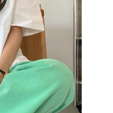
arga jual/beli ansuran kepada syarikat ini untuk membayar bil
n bil syarikat ini.
arkan tujuan kontrak persetujuan pembayaran menggunakan
an Ansuran Gogo", kedai akan memberikan maklumat
nda (termasuk nama, telefon atau alamat) kepada Taiwan
tuk pengumpulan, pemprosesan dan penggunaan, untuk
, semakan dan pembetulan data yang diperlukan untuk bil
eh Taiwan Mobile.
ca syarat perkhidmatan pengguna secara lengkap melalui
kut: https://oppay.tw/userRule