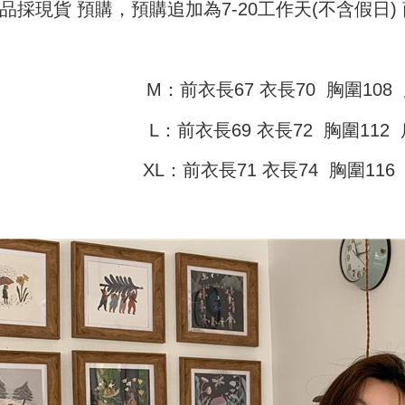
品採現貨 預購，預購追加為7-20工作天(不含假日
pembayara
4. Setela
NT$45/pe
manakala a
Had kredit
AFTEE.
付款 後全
yang diken
5. Tiada b
pada hala
pembayara
NT$45/pe
M：前衣長67 衣長70 胸圍108 
dalam tal
Jika trans
aplikasi A
7-11取貨
dibuat, at
L：前衣長69 衣長72 胸圍112 
akan dibat
NT$45/pes
Sila ambil
peringkat 
bagaimanap
NT$499 at
XL：前衣長71 衣長74 胸圍116
tidak dipe
dan mendaf
pembayara
付款 後7-
[Arahan P
NT$45/pes
Tempoh pe
Pembayaran
ditambah d
NT$499 at
berasingan
Anda bole
pembayaran
menerima 
宅配
boleh men
NT$70/pes
Selepas me
produk pr
menyelesai
lebih lama
NT$499 at
kod bar ke
pembayara
JKOPay, a
pesanan.
[Nota Pent
Kedua, Se
1. Jumlah 