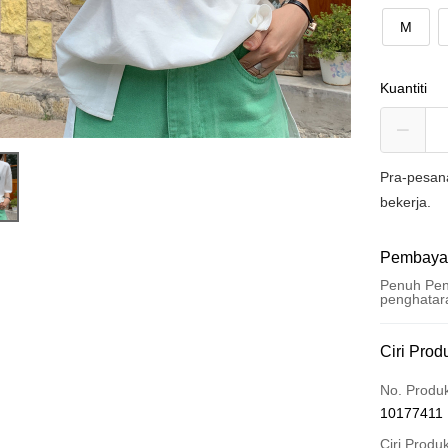
M
Kuantiti
Pra-pesan
bekerja.
Pembaya
Penuh Pen
penghatar
Kaedah 
Ciri Prod
Kad Kredi
No. Produ
10177411
Pengambil
Ciri Produ