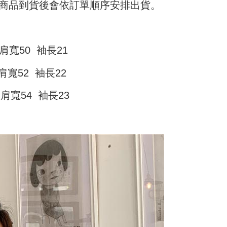
) 商品到貨後會依訂單順序安排出貨。
n disahkan.
h pesanan disahkan, anda akan menerima SMS pembayaran
sanan
hli aplikasi akan menerima pemberitahuan tolak aplikasi
 yang diluluskan, tempoh ansuran yang tersedia, dan yuran
家取貨
akan adalah tertakluk kepada maklumat yang dinyatakan
ayaran diperlukan apabila anda menerima produk. Sila buat
man pengesahan transaksi seterusnya.
n di empat kedai serbaneka utama, ATM atau perbankan
sanan
肩寬50 袖長21
ian dengan SMS pembayaran atau pemberitahuan tolak
aksi tidak disahkan dalam masa 30 minit selepas pesanan
FTEE.
付款
au jika permohonan gagal dalam proses semakan, pesanan
肩寬52 袖長22
alkan secara automatik. Jika permohonan gagal pada
anan | Penghantaran percuma untuk pesanan
 perhatian bahawa tempoh pembayaran adalah 14 hari. Walau
"semakan manual", ini bermakna kriteria pemarkahan sistem
un, bagi mereka yang telah memuat turun Aplikasi AFTEE
au lebih
 肩寬54 袖長23
nuhi; butiran penilaian khusus tidak akan didedahkan.
tar sebagai ahli AFTEE boleh menikmati tempoh
n sehingga 45 hari.
11取貨
embayaran]
anan | Penghantaran percuma untuk pesanan
mbayaran dikira dari masa kedai meminta pembayaran anda,
 ansuran melalui OP Pay Later akan dibilkan secara
engan bilangan hari yang boleh dilanjutkan oleh AFTEE.
au lebih
 dan tidak termasuk dalam bil telekom anda. SMS peringatan
h melanjutkan tempoh pembayaran anda sebelum anda
 akan dihantar selepas kitaran bil bulanan.
pesanan. Walau bagaimanapun, tiada jaminan bahawa anda
erima pesanan anda semasa tempoh pembayaran (cth.:
anan | Penghantaran percuma untuk pesanan
ngakses bil melalui pautan dalam SMS, anda boleh
apesanan atau produk yang mungkin mengambil masa yang
kan pembayaran anda melalui salah satu saluran berikut:
 untuk dihantar). Oleh itu, anda dikehendaki membuat
au lebih
dai serbaneka, kedai runcit Taiwan Mobile, pemindahan bank,
n kepada AFTEE dalam tempoh sama ada anda menerima
tau iPASS MONEY.
ing]
katan Pembayaran
yang diperakui untuk pengguna kali pertama boleh sehingga