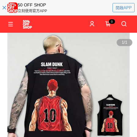
50 OFF SHOP
開啟APP
立刻使用官方APP
0
1
/
1