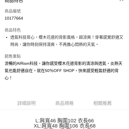
商品特色
信用卡一次付款
商品編號
超商取貨付款
10177664
LINE Pay
商品特色
Apple Pay
透氣科技背心，櫻木花道的背影風格，超涼爽！穿著感覺舒適又
時尚，讓你時刻保持清爽，不再擔心悶熱的天氣。
街口支付
銷售重點
悠遊付
流暢的AIRism科技，讓你感受櫻木花道背影的清涼與透氣，炎熱天
Google Pay
氣也能舒適自在。就在50％OFF SHOP，快來感受輕盈舒適的背
心！
全盈+PAY
大哥付你分期
相關說明
【大哥付你分期使用說明】
詳細說明
商品規格
相關推薦
AFTEE先享後付
1.本服務由台灣大哥大提供，台灣大哥大用戶可立即使用無須另外申請。
2.付款方式選擇「大哥付你分期」，訂單成立後會自動跳轉到大哥付的交易
相關說明
流程，驗證手機門號後，選擇欲分期的期數、繳款截止日，確認付款後即完
L:肩寬46 胸圍102 衣長66
【關於「AFTEE先享後付」】
成交易。
ATM付款
XL:肩寬48 胸圍106 衣長68
AFTEE先享後付是「在收到商品之後才付款」的支付方式。 讓您購物簡單
3.實際核准額度、可分期數及費用金額請依後續交易確認頁面所載為準。