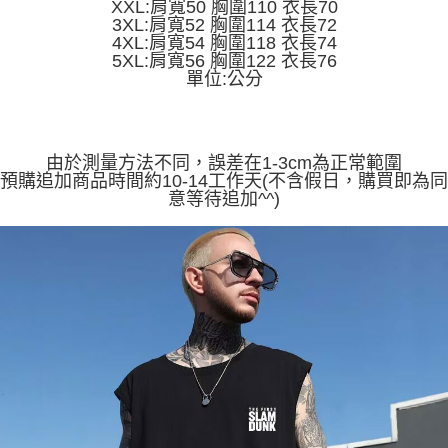
XXL:肩寬50 胸圍110 衣長70
便利好安心！
4.訂單成立30分鐘內，如未前往確認交易或遇審核未通過，訂單將自動取
3XL:肩寬52 胸圍114 衣長72
１．簡單：不需註冊會員、不需綁卡、不需儲值。
運送方式
消。如遇「轉專審核」未通過狀況，表示未達大哥付你分期系統評分，恕無
4XL:肩寬54 胸圍118 衣長74
２．便利：只要手機號碼，簡訊認證，即可結帳。
法說明評估內容。
5XL:肩寬56 胸圍122 衣長76
３．安心：先確認商品／服務後，再付款。
全家取貨付款
【繳款方式說明】
單位:公分
1.分期款項不併入電信帳單，「大哥付你分期」於每月結算日後寄送繳費提
每筆NT$45
【「AFTEE先享後付」結帳流程】
醒簡訊。
１．於結帳方式選擇「AFTEE先享後付」後，將跳轉至「AFTEE先享後付」
2.透過簡訊連結打開帳單後，可選擇「超商條碼／台灣大直營門市／銀行轉
付款 後全家取貨
結帳頁面，進行簡訊認證並確認金額後，即可完成結帳。
帳／街口支付／iPASS MONEY」等通路繳費。
２．訂單成立數日內，您將收到繳費通知簡訊。
每筆NT$45
由於測量方法不同，誤差在1-3cm為正常範圍
３．收到繳費通知簡訊後14天內，點擊此簡訊中的連結，可透過四大超商／
預購追加商品時間約10-14工作天(不含假日，購買即為同
【注意事項】
ATM／網路銀行／等多元方式進行付款，方視為交易完成。
7-11取貨付款
1.本服務係由「台灣大哥大股份有限公司」（以下簡稱本公司）所提供，讓
意等待追加^^)
※ 請注意：結帳手續完成當下不需立刻繳費，但若您需要取消訂單，請聯絡
用戶於交易時，得透過本服務購買商品或服務，並由商店將買賣／分期付款
每筆NT$45，滿NT$499(含以上)免運費
購買商品的店家。未經商家同意取消之訂單仍視為有效，需透過AFTEE先享
買賣價金債權讓與本公司後，依約使用本公司帳單繳交帳款。
後付繳納相關費用。
2.基於同意付款使用「大哥付你分期」之契約關係目的，商店將以您的個人
付款 後7-11取貨
※ 交易是否成功請以「AFTEE先享後付 」之結帳頁面顯示為準，若有關於
資料（包含姓名、電話或地址）提供予台灣大哥大進項蒐集、處理及利用，
是否繳費成功／繳費後需取消欲退款等相關疑問，請聯繫「AFTEE先享後付
每筆NT$45，滿NT$499(含以上)免運費
由本公司與您本人進行分期帳單所需資料之確認、核對及更正。
客戶支援中心」
https://netprotections.freshdesk.com/support/home
3.完整用戶服務條款，請詳閱以下連結：
https://oppay.tw/userRule
宅配
【注意事項】
１．透過由恩沛科技股份有限公司提供之「AFTEE先享後付」服務完成之交
每筆NT$70，滿NT$499(含以上)免運費
易，需依本服務之必要範圍內提供個人資料，並將交易相關給付款項請求債
權轉讓予恩沛科技股份有限公司。
２．關於個人資料處理事宜，請瀏覽以下網址：
https://aftee.tw/terms/#terms3
３．未成年的使用者請事先徵得法定代理人或監護人之同意方可使用