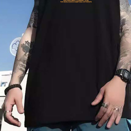
形，恩沛
動。