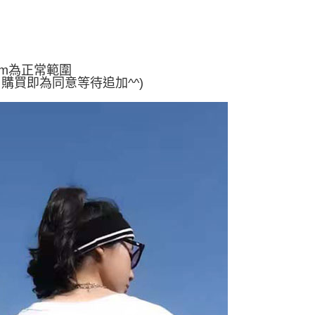
5
方式選擇「AFTEE先享後付」後，將跳轉至「AFTEE先享後
訊連結打開帳單後，可選擇「超商條碼／台灣大直營門市／銀行轉
頁面，進行簡訊認證並確認金額後，即可完成結帳。
付／iPASS MONEY」等通路繳費。
家取貨
成立數日內，您將收到繳費通知簡訊。
費通知簡訊後14天內，點擊此簡訊中的連結，可透過四大超商
5
項】
網路銀行／等多元方式進行付款，方視為交易完成。
係由「台灣大哥大股份有限公司」（以下簡稱本公司）所提供，讓
cm為正常範圍
：結帳手續完成當下不需立刻繳費，但若您需要取消訂單，請聯
付款
易時，得透過本服務購買商品或服務，並由商店將買賣／分期付
，購買即為同意等待追加^^)
的店家。未經商家同意取消之訂單仍視為有效，需透過AFTEE
金債權讓與本公司後，依約使用本公司帳單繳交帳款。
繳納相關費用。
5，滿NT$499(含以上)免運費
意付款使用「大哥付你分期」之契約關係目的，商店將以您的個人
否成功請以「AFTEE先享後付 」之結帳頁面顯示為準，若有關於
含姓名、電話或地址）提供予台灣大哥大進項蒐集、處理及利
功／繳費後需取消欲退款等相關疑問，請聯繫「AFTEE先享後
11取貨
公司與您本人進行分期帳單所需資料之確認、核對及更正。
援中心」
https://netprotections.freshdesk.com/support/home
5，滿NT$499(含以上)免運費
戶服務條款，請詳閱以下連結：
https://oppay.tw/userRule
項】
恩沛科技股份有限公司提供之「AFTEE先享後付」服務完成之
依本服務之必要範圍內提供個人資料，並將交易相關給付款項請
0，滿NT$499(含以上)免運費
讓予恩沛科技股份有限公司。
個人資料處理事宜，請瀏覽以下網址：
ee.tw/terms/#terms3
年的使用者請事先徵得法定代理人或監護人之同意方可使用
E先享後付」，若未經同意申辦者引起之損失，本公司不負相關責
AFTEE先享後付」時，將依據個別帳號之用戶狀況，依本公司
核予不同之上限額度；若仍有額度不足之情形，本公司將視審查
用戶進行身份認證。
一人註冊多個帳號或使用他人資訊註冊。若發現惡意使用之情