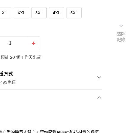
XL
XXL
3XL
4XL
5XL
清除
紀錄
預計 20 個工作天出貨
送方式
499免運
次付款
付款
指心愛的機器人背心，讓你感受AIRism科技材質的透氣