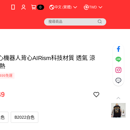
0
中文 (繁體)
TWD
機器人背心AIRism科技材質 透氣 涼
悶熱
499免運
49
黑色
B2022白色