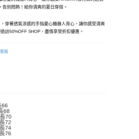
，告別悶熱！給你清爽的夏日穿搭。
日，穿著透氣涼感的手指愛心機器人背心，讓你感受清爽
造訪50%OFF SHOP，盡情享受折扣優惠。
y
客服
分期
你分期使用說明】
享後付
由台灣大哥大提供，台灣大哥大用戶可立即使用無須另外申請。
式選擇「大哥付你分期」，訂單成立後會自動跳轉到大哥付的交易
證手機門號後，選擇欲分期的期數、繳款截止日，確認付款後即
FTEE先享後付」】
。
先享後付是「在收到商品之後才付款」的支付方式。 讓您購物簡單
長66
准額度、可分期數及費用金額請依後續交易確認頁面所載為準。
心！
長68
立30分鐘內，如未前往確認交易或遇審核未通過，訂單將自動取
：不需註冊會員、不需綁卡、不需儲值。
衣長70
「轉專審核」未通過狀況，表示未達大哥付你分期系統評分，恕
：只要手機號碼，簡訊認證，即可結帳。
衣長72
評估內容。
：先確認商品／服務後，再付款。
衣長74
式說明】
衣長76
付款
項不併入電信帳單，「大哥付你分期」於每月結算日後寄送繳費提
EE先享後付」結帳流程】