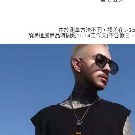
單位:公分
醒簡訊。
每筆NT$4
１．於結帳
2.透過簡
付」結帳
帳／街口支
付款 後全
２．訂單
３．收到繳
每筆NT$4
【注意事
／ATM／
1.本服務
由於測量方法不同，誤差在1-3
※ 請注意
7-11取貨
用戶於交
預購追加商品時間約10-14工作天(不含假日
絡購買商品
款買賣價
先享後付
每筆NT$4
2.基於同
※ 交易是
資料（包
是否繳費成
付款 後7-
用，由本
付客戶支
每筆NT$4
3.完整用
【注意事
宅配
１．透過由
交易，需
每筆NT$7
求債權轉
２．關於
https://aft
３．未成
「AFTE
任。
４．使用「
即時審查
結果請求
５．嚴禁