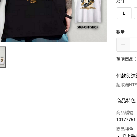
尺寸
L
數量
預購商品：
付款與運
超取滿NT$
付款方式
商品特色
信用卡一
商品編號
10177751
超商取貨
商品特色
LINE Pay
穿上手