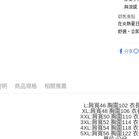
與涼感
Apple Pay
銷售重點
街口支付
在炎熱夏
舒適。立即
悠遊付
Google Pa
分享
全盈+PAY
大哥付你
相關說明
【大哥付
AFTEE先
1.本服務
說明
商品規格
相關推薦
2.付款方
相關說明
流程，驗
【關於「A
ATM付款
完成交易
AFTEE
L:肩寬46 胸圍102 衣
3.實際核
便利好安
XL:肩寬48 胸圍106 衣
4.訂單成
１．簡單
XXL:肩寬50 胸圍110 
消。如遇
２．便利
3XL:肩寬52 胸圍114 
運送方式
無法說明
３．安心
4XL:肩寬54 胸圍118 
【繳款方
5XL:肩寬56 胸圍122 
全家取貨
1.分期款
【「AFT