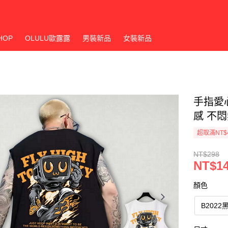
HOP
OLULU歐露露
男裝新品
女裝新品
手指愛心
感 不
超取滿NT$
NT$298
NT$1
顏色
B2022