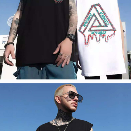
さい：
https://oppay.tw/userRule
三、利用規約「AFTEE代金後払い」（以下当サービスという）はネットプ
ロテクションズ（以下 AFTEE という）が提供し、AFTEEが代金を徴収し
ます。当サービスご利用の際に提供しなければならない個人情報（注文者
の氏名、電話番号、受取人の氏名、電話番号、受取人住所を含むがこれに
限らない）は、AFTEEに渡され当サービスで必要な範囲内で利用されま
す。AFTEEの個人情報の収集、処理、利用について、詳細はAFTEE公式ホ
ームページの『個人情報の収集、処理及び利用に関する声明』をご参照く
ださい（
https://aftee.tw/privacypolicy/
）。
AFTEEの初回ご利用の際に、審査を通過すれば、最高額がNT$10,000にな
ります。支払い期限を過ぎた場合、その金額に基づいて年利20%の遅延滞
納金が加算されます。未成年の利用者は、事前に法定代理人または後見人
の同意を得ればAFTEEをご利用いただけます。
個人情報の処理、利用について疑問がある、または関連する法律の権利を
行使したい場合は、ネットプロテクションズ
cs_tw@netprotections.co.jp
にご連絡ください。上記に示した個人情報を、必要な購入注文書とあわせ
てAFTEEにご提供いただく、またはAFTEEにあなたの個人情報の収集、処
理、利用を許可することににご同意いただけない場合は、当サービスを選
択しないでください。