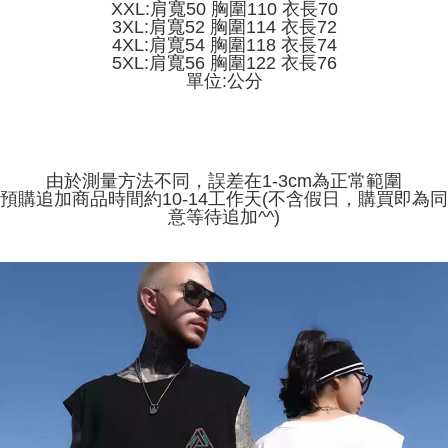
ウが表示されます。
XXL:肩寬50 胸圍110 衣長70
3. 実際の承認額、分割回数および費用については、後続の取引確認ページ
2.SMSで認証してお支払い手続を進めてください。
3XL:肩寬52 胸圍114 衣長72
配送方法
を基準とします。
3.注文するときのお支払いは不要です。商品はご指定の住所に配送されま
4XL:肩寬54 胸圍118 衣長74
4. 注文成立後30分以内に確認取引を行わない場合や審査が通過しない場
す。
5XL:肩寬56 胸圍122 衣長76
全家取貨付款
合、注文は自動的にキャンセルされます。「転専審査」に未通過の状況が
4.ご注文が完了すると、携帯に支払い通知のSMSが届きます。アプリ会員
單位:公分
発生した場合は、システムの評価基準に達していないことを意味し、評価
配送毎にNT$45
の場合は、AFTEE アプリプッシュ通知が届きます。
内容についての説明はいたしかねます。
5.商品受け取り時のお支払いは不要です。商品を確かめてから、SMSまた
付款 後全家取貨
はアプリの通知に従って、4大コンビニ、またはATM/オンラインバンキン
グでお支払いください。
配送毎にNT$45
【支払い方法の説明】
1. 分割払いの金額は電信請求書に統合されず、「OP Pay Later」は毎月の
由於測量方法不同，誤差在1-3cm為正常範圍
代金納付期限は最短で 14 日以内ですので、ご注意ください。AFTEE アプ
7-11取貨付款
締め日後に支払いリマインダーのSMSを送信します。
預購追加商品時間約10-14工作天(不含假日，購買即為同
リをダウンロードして AFTEE 会員になるとお支払い期限を最長 45 日以内
2. SMSのリンクを通じて請求書を開いた後、「コンビニバーコード／台湾
意等待追加^^)
配送毎にNT$45、NT$499以上で送料無料
まで延長できます。
大直営店舗／銀行振込／街口支払い／iPASS MONEY」などのチャネルで
支払いを選択できます。
付款 後7-11取貨
お支払期限は、ショップが請求した期日と、AFTEEで延長できる日数をも
とに計算されます。AFTEEで注文すると、商品を受け取るまで支払い期限
配送毎にNT$45、NT$499以上で送料無料
【注意事項】
を延長できますが、商品を期限内に受け取れない場合があります（例：予
1. 本サービスは「台湾大哥大株式会社」（以下「当社」といいます）によ
約商品や商品到着日が比較的遅い商品）。そのため、商品到着の有無に関
宅配
って提供され、ユーザーが取引時に本サービスを通じて商品やサービスを
わらず、AFTEEで指定された期限内にお支払いください。
購入できるようにし、店舗が売買／分割払い売買の債権を当社に譲渡した
配送毎にNT$70、NT$499以上で送料無料
後、契約に基づいて当社の請求書で帳款を支払うことになります。
二、支払い限度額
2. 「OP Pay Later」を利用する契約関係の目的から、店舗はあなたの個人
1.初回 AFTEEを ご利用の際に、認証結果及び当社の審査の結果に基づ
情報（名前、電話または住所を含む）を台湾大哥大に提供し、収集、処理
き、限度額が設定されます。
および利用するために、当社があなた本人と分割請求書に必要な情報の確
2.決済金額は最低NT$20です。
認、照合および修正を行います。
3.現在、台湾の会員のみご利用いただけます。
3. 完全なユーザーサービス規約については、以下のリンクを参照してくだ