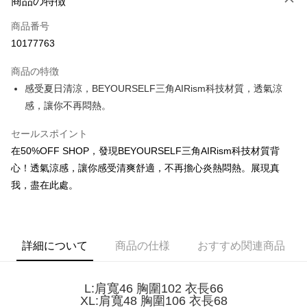
商品の特徴
クレジットカード1回払い
商品番号
コンビニ店頭代金引換
10177763
LINE Pay
商品の特徴
Apple Pay
感受夏日清涼，BEYOURSELF三角AIRism科技材質，透氣涼
感，讓你不再悶熱。
JKOPAY
セールスポイント
Easy Wallet
在50%OFF SHOP，發現BEYOURSELF三角AIRism科技材質背
Google Pay
心！透氣涼感，讓你感受清爽舒適，不再擔心炎熱悶熱。展現真
Plus Pay
我，盡在此處。
OP Pay Later
説明
【OP Pay Later 使用説明】
詳細について
商品の仕様
おすすめ関連商品
AFTEE代金後払い
1. 本サービスは台湾大哥大によって提供され、台湾大哥大のユーザーは追
加の申請なしで即時に利用可能です。
説明
2. 支払い方法で「OP Pay Later」を選択すると、注文が成立した後に自動
一、 AFTEE代金後払いについて
L:肩寬46 胸圍102 衣長66
的に OP Pay Later の取引プロセスに移行し、携帯番号を確認後、分割払
ATM払い
1.お支払い方法でAFTEE代金後払いを選択すると、携帯電話認証ウィンド
XL:肩寬48 胸圍106 衣長68
いの回数や支払い期限を選択し、支払いを確認すると取引が完了します。