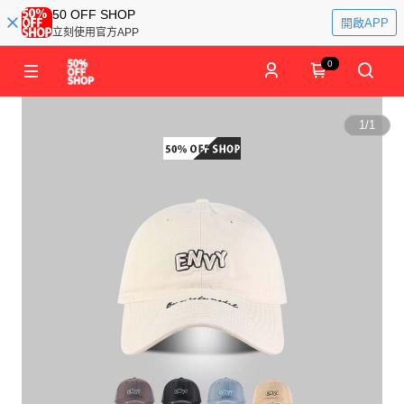
50 OFF SHOP
開啟APP
立刻使用官方APP
0
1
/
1