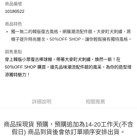
商品編號
超商取貨付款
10180522
LINE Pay
商品特色
Apple Pay
獨一無二的韓版復古風格，網羅潮流配件館。大麥町犬刺繡，將
帽子提升時尚層次。50％OFF SHOP，讓你輕鬆擁有獨特風格。
街口支付
銷售重點
悠遊付
穿上韓版小眾復古棒球帽，帶著大麥町犬刺繡，煥然一新！在
Google Pay
50％OFF SHOP 購買，搶先品味潮流配件館的風采，為你的造型增
添獨特魅力！
全盈+PAY
大哥付你分期
相關說明
【大哥付你分期使用說明】
詳細說明
相關推薦
AFTEE先享後付
1.本服務由台灣大哥大提供，台灣大哥大用戶可立即使用無須另外申請。
2.付款方式選擇「大哥付你分期」，訂單成立後會自動跳轉到大哥付的交易
相關說明
流程，驗證手機門號後，選擇欲分期的期數、繳款截止日，確認付款後即完
【關於「AFTEE先享後付」】
成交易。
商品採現貨 預購，預購追加為14-20工作天(不含
ATM付款
AFTEE先享後付是「在收到商品之後才付款」的支付方式。 讓您購物簡單
3.實際核准額度、可分期數及費用金額請依後續交易確認頁面所載為準。
假日) 商品到貨後會依訂單順序安排出貨。
便利好安心！
4.訂單成立30分鐘內，如未前往確認交易或遇審核未通過，訂單將自動取
１．簡單：不需註冊會員、不需綁卡、不需儲值。