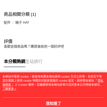
商品相關分類 (1)
配件
帽子 HAT
評價
喜歡這個商品嗎？購買後給他一個好評吧
本分類熱銷
全站排行
本網站中使用 cookie，欲查詢有關本網站使用 cookie 方式之詳情，及若您不希
熱門標籤
望在電腦上使用 cookie 時應如何變更電腦的 cookie 設定，請參閱本網站「
隱私
權條款
」之 Cookie 聲明。您繼續使用本網站即表示您同意本公司得按本網站使
用條款之 Cookie 聲明使用 cookie。
了解更多 >
我知道了