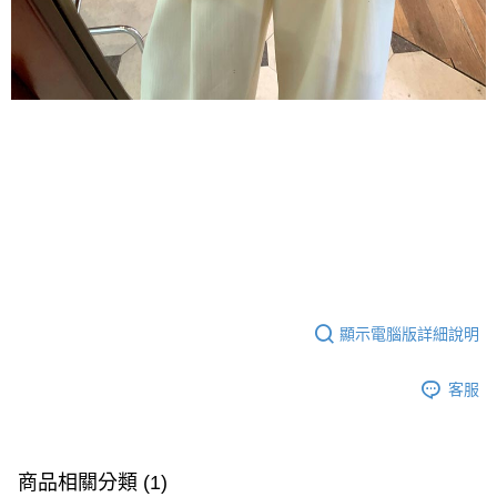
顯示電腦版詳細說明
客服
商品相關分類 (1)