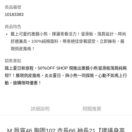
商品編號
超商取貨付款
10183383
LINE Pay
商品特色
Apple Pay
戴上可愛的墨鏡小熊，揮灑青春活力！溜滑板、落肩設計，時尚
舒適兼具。100%純棉面料，帶來絕佳穿著感受。立即擁有，展
街口支付
現俏皮風格！
悠遊付
銷售重點
Google Pay
踏上夏日新旅程，50％OFF SHOP 現推出墨鏡小熊溜滑板落肩純棉
短T！展現俏皮風格，炎炎夏日，與小熊一同探險。心動不如馬上行
全盈+PAY
動，搶購限時優惠！
大哥付你分期
相關說明
【大哥付你分期使用說明】
AFTEE先享後付
1.本服務由台灣大哥大提供，台灣大哥大用戶可立即使用無須另外申請。
詳細說明
相關推薦
2.付款方式選擇「大哥付你分期」，訂單成立後會自動跳轉到大哥付的交易
相關說明
流程，驗證手機門號後，選擇欲分期的期數、繳款截止日，確認付款後即完
【關於「AFTEE先享後付」】
成交易。
ATM付款
AFTEE先享後付是「在收到商品之後才付款」的支付方式。 讓您購物簡單
3.實際核准額度、可分期數及費用金額請依後續交易確認頁面所載為準。
M:肩寬46 胸圍102 衣長66 袖長21【建議身高
便利好安心！