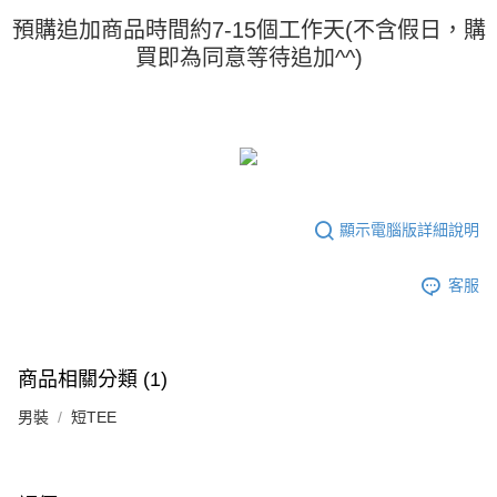
任。
預購追加商品時間約7-15個工作天(不含假日，購
４．使用「AFTEE先享後付」時，將依據個別帳號之用戶狀況，依本公司即
買即為同意等待追加^^)
時審查核予不同之上限額度；若仍有額度不足之情形，本公司將視審查結果
請求用戶進行身份認證。
５．嚴禁一人註冊多個帳號或使用他人資訊註冊。若發現惡意使用之情形，
恩沛科技股份有限公司將有權停止該用戶之使用額度並採取法律行動。
顯示電腦版詳細說明
客服
商品相關分類 (1)
男裝
短TEE