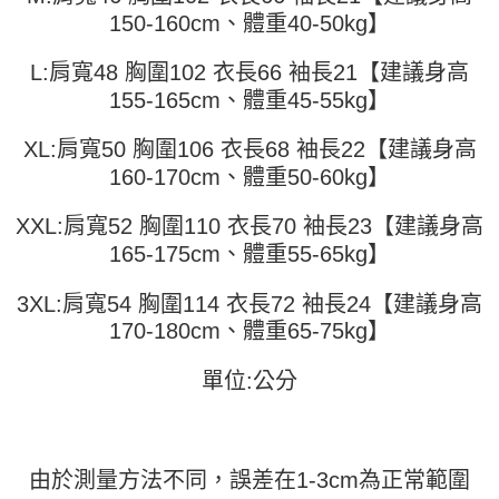
4.訂單成立30分鐘內，如未前往確認交易或遇審核未通過，訂單將自動取
１．簡單：不需註冊會員、不需綁卡、不需儲值。
150-160cm、體重40-50kg】
運送方式
消。如遇「轉專審核」未通過狀況，表示未達大哥付你分期系統評分，恕無
２．便利：只要手機號碼，簡訊認證，即可結帳。
法說明評估內容。
３．安心：先確認商品／服務後，再付款。
全家取貨付款
【繳款方式說明】
L:肩寬48 胸圍102 衣長66 袖長21【建議身高
1.分期款項不併入電信帳單，「大哥付你分期」於每月結算日後寄送繳費提
每筆NT$45
【「AFTEE先享後付」結帳流程】
155-165cm、體重45-55kg】
醒簡訊。
１．於結帳方式選擇「AFTEE先享後付」後，將跳轉至「AFTEE先享後付」
2.透過簡訊連結打開帳單後，可選擇「超商條碼／台灣大直營門市／銀行轉
付款 後全家取貨
結帳頁面，進行簡訊認證並確認金額後，即可完成結帳。
帳／街口支付／iPASS MONEY」等通路繳費。
XL:肩寬50 胸圍106 衣長68 袖長22【建議身高
２．訂單成立數日內，您將收到繳費通知簡訊。
每筆NT$45
３．收到繳費通知簡訊後14天內，點擊此簡訊中的連結，可透過四大超商／
160-170cm、體重50-60kg】
【注意事項】
ATM／網路銀行／等多元方式進行付款，方視為交易完成。
7-11取貨付款
1.本服務係由「台灣大哥大股份有限公司」（以下簡稱本公司）所提供，讓
※ 請注意：結帳手續完成當下不需立刻繳費，但若您需要取消訂單，請聯絡
XXL:肩寬52 胸圍110 衣長70 袖長23【建議身高
用戶於交易時，得透過本服務購買商品或服務，並由商店將買賣／分期付款
每筆NT$45，滿NT$499(含以上)免運費
購買商品的店家。未經商家同意取消之訂單仍視為有效，需透過AFTEE先享
買賣價金債權讓與本公司後，依約使用本公司帳單繳交帳款。
165-175cm、體重55-65kg】
後付繳納相關費用。
2.基於同意付款使用「大哥付你分期」之契約關係目的，商店將以您的個人
付款 後7-11取貨
※ 交易是否成功請以「AFTEE先享後付 」之結帳頁面顯示為準，若有關於
資料（包含姓名、電話或地址）提供予台灣大哥大進項蒐集、處理及利用，
是否繳費成功／繳費後需取消欲退款等相關疑問，請聯繫「AFTEE先享後付
3XL:肩寬54 胸圍114 衣長72 袖長24【建議身高
每筆NT$45，滿NT$499(含以上)免運費
由本公司與您本人進行分期帳單所需資料之確認、核對及更正。
客戶支援中心」
https://netprotections.freshdesk.com/support/home
3.完整用戶服務條款，請詳閱以下連結：
https://oppay.tw/userRule
170-180cm、體重65-75kg】
宅配
【注意事項】
１．透過由恩沛科技股份有限公司提供之「AFTEE先享後付」服務完成之交
每筆NT$70，滿NT$499(含以上)免運費
單位:公分
易，需依本服務之必要範圍內提供個人資料，並將交易相關給付款項請求債
權轉讓予恩沛科技股份有限公司。
２．關於個人資料處理事宜，請瀏覽以下網址：
https://aftee.tw/terms/#terms3
３．未成年的使用者請事先徵得法定代理人或監護人之同意方可使用
由於測量方法不同，誤差在1-3cm為正常範圍
「AFTEE先享後付」，若未經同意申辦者引起之損失，本公司不負相關責