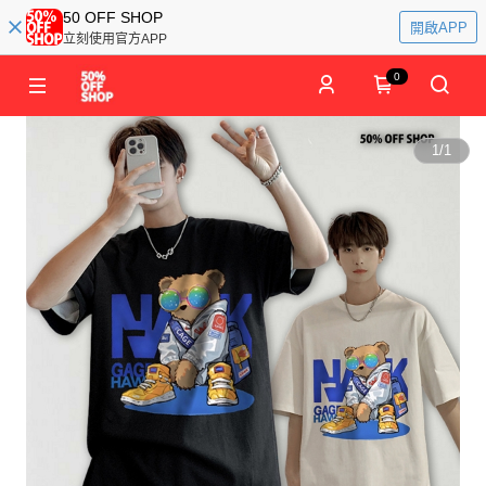
50 OFF SHOP
開啟APP
立刻使用官方APP
0
1
/
1