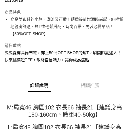
10183416
LINE Pay
商品特色
Apple Pay
穿高筒布鞋的小熊，潮流又可愛！落肩設計增添時尚感，純棉質
地親膚舒適，短T恤輕鬆搭配，時尚百搭，男裝必備單品！
街口支付
【50％OFF SHOP】
悠遊付
銷售重點
Google Pay
熊熊愛穿高筒布鞋，穿上50％OFF SHOP的短T，瞬間帥氣迷人！
快來挑選短TEE，散發自信魅力，讓你成為焦點！
全盈+PAY
大哥付你分期
相關說明
【大哥付你分期使用說明】
詳細說明
相關推薦
AFTEE先享後付
1.本服務由台灣大哥大提供，台灣大哥大用戶可立即使用無須另外申請。
2.付款方式選擇「大哥付你分期」，訂單成立後會自動跳轉到大哥付的交易
相關說明
流程，驗證手機門號後，選擇欲分期的期數、繳款截止日，確認付款後即完
【關於「AFTEE先享後付」】
成交易。
M:肩寬46 胸圍102 衣長66 袖長21【建議身高
ATM付款
AFTEE先享後付是「在收到商品之後才付款」的支付方式。 讓您購物簡單
3.實際核准額度、可分期數及費用金額請依後續交易確認頁面所載為準。
便利好安心！
150-160cm、體重40-50kg】
4.訂單成立30分鐘內，如未前往確認交易或遇審核未通過，訂單將自動取
１．簡單：不需註冊會員、不需綁卡、不需儲值。
運送方式
消。如遇「轉專審核」未通過狀況，表示未達大哥付你分期系統評分，恕無
２．便利：只要手機號碼，簡訊認證，即可結帳。
L:肩寬48 胸圍102 衣長66 袖長21【建議身高
法說明評估內容。
３．安心：先確認商品／服務後，再付款。