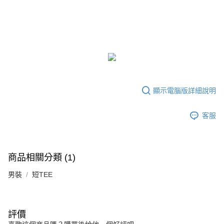
時審查核予不同之上限額度；若仍有額度不足之情形，本公司將視審查結果
請求用戶進行身份認證。
５．嚴禁一人註冊多個帳號或使用他人資訊註冊。若發現惡意使用之情形，
恩沛科技股份有限公司將有權停止該用戶之使用額度並採取法律行動。
顯示電腦版詳細說明
客服
商品相關分類 (1)
男裝
短TEE
評價