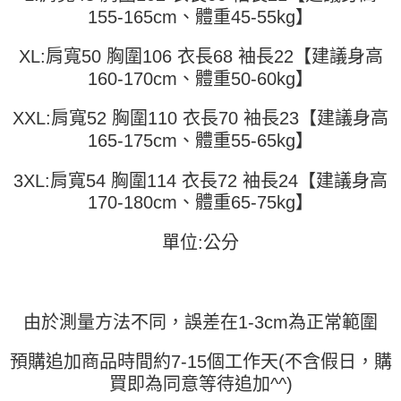
全家取貨付款
【繳款方式說明】
155-165cm、體重45-55kg】
1.分期款項不併入電信帳單，「大哥付你分期」於每月結算日後寄送繳費提
每筆NT$45
【「AFTEE先享後付」結帳流程】
醒簡訊。
１．於結帳方式選擇「AFTEE先享後付」後，將跳轉至「AFTEE先享後付」
XL:肩寬50 胸圍106 衣長68 袖長22【建議身高
2.透過簡訊連結打開帳單後，可選擇「超商條碼／台灣大直營門市／銀行轉
付款 後全家取貨
結帳頁面，進行簡訊認證並確認金額後，即可完成結帳。
帳／街口支付／iPASS MONEY」等通路繳費。
160-170cm、體重50-60kg】
２．訂單成立數日內，您將收到繳費通知簡訊。
每筆NT$45
３．收到繳費通知簡訊後14天內，點擊此簡訊中的連結，可透過四大超商／
【注意事項】
ATM／網路銀行／等多元方式進行付款，方視為交易完成。
XXL:肩寬52 胸圍110 衣長70 袖長23【建議身高
7-11取貨付款
1.本服務係由「台灣大哥大股份有限公司」（以下簡稱本公司）所提供，讓
※ 請注意：結帳手續完成當下不需立刻繳費，但若您需要取消訂單，請聯絡
用戶於交易時，得透過本服務購買商品或服務，並由商店將買賣／分期付款
165-175cm、體重55-65kg】
每筆NT$45，滿NT$499(含以上)免運費
購買商品的店家。未經商家同意取消之訂單仍視為有效，需透過AFTEE先享
買賣價金債權讓與本公司後，依約使用本公司帳單繳交帳款。
後付繳納相關費用。
2.基於同意付款使用「大哥付你分期」之契約關係目的，商店將以您的個人
付款 後7-11取貨
※ 交易是否成功請以「AFTEE先享後付 」之結帳頁面顯示為準，若有關於
3XL:肩寬54 胸圍114 衣長72 袖長24【建議身高
資料（包含姓名、電話或地址）提供予台灣大哥大進項蒐集、處理及利用，
是否繳費成功／繳費後需取消欲退款等相關疑問，請聯繫「AFTEE先享後付
170-180cm、體重65-75kg】
每筆NT$45，滿NT$499(含以上)免運費
由本公司與您本人進行分期帳單所需資料之確認、核對及更正。
客戶支援中心」
https://netprotections.freshdesk.com/support/home
3.完整用戶服務條款，請詳閱以下連結：
https://oppay.tw/userRule
宅配
單位:公分
【注意事項】
１．透過由恩沛科技股份有限公司提供之「AFTEE先享後付」服務完成之交
每筆NT$70，滿NT$499(含以上)免運費
易，需依本服務之必要範圍內提供個人資料，並將交易相關給付款項請求債
權轉讓予恩沛科技股份有限公司。
２．關於個人資料處理事宜，請瀏覽以下網址：
由於測量方法不同，誤差在1-3cm為正常範圍
https://aftee.tw/terms/#terms3
３．未成年的使用者請事先徵得法定代理人或監護人之同意方可使用
「AFTEE先享後付」，若未經同意申辦者引起之損失，本公司不負相關責
預購追加商品時間約7-15個工作天(不含假日，購
任。
買即為同意等待追加^^)
４．使用「AFTEE先享後付」時，將依據個別帳號之用戶狀況，依本公司即