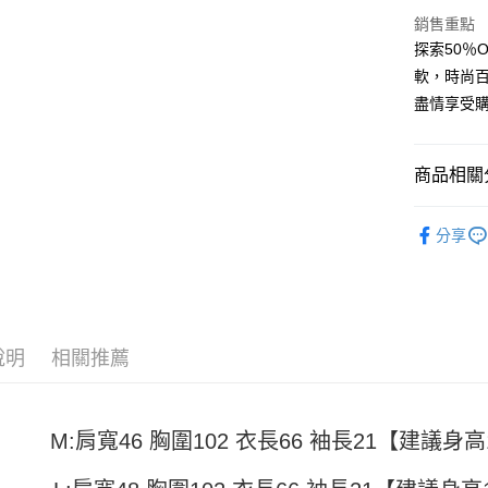
街口支付
銷售重點
探索50％
悠遊付
軟，時尚
Google Pa
盡情享受
全盈+PAY
大哥付你
商品相關分
相關說明
男裝
短
【大哥付
AFTEE先
分享
1.本服務
2.付款方
相關說明
流程，驗
【關於「A
ATM付款
完成交易
AFTEE
3.實際核
便利好安
4.訂單成
１．簡單
說明
相關推薦
消。如遇
２．便利
運送方式
無法說明
３．安心
【繳款方
全家取貨
1.分期款
【「AFT
醒簡訊。
M:肩寬46 胸圍102 衣長66 袖長21【建議身高15
每筆NT$4
１．於結帳
2.透過簡
付」結帳
帳／街口支
付款 後全
２．訂單