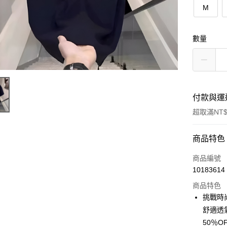
M
數量
付款與運
超取滿NT$
付款方式
商品特色
信用卡一
商品編號
10183614
超商取貨
商品特色
LINE Pay
挑戰時
舒適透
Apple Pay
50％