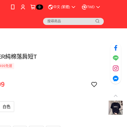
0
中文 (繁體)
TWD
KER純棉落肩短T
499免運
99
白色