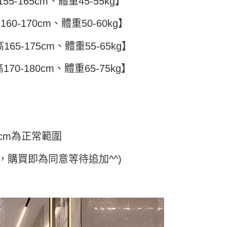
5-165cm、體重45-55kg】
費通知簡訊後14天內，點擊此簡訊中的連結，可透過四大超商
5
項】
網路銀行／等多元方式進行付款，方視為交易完成。
係由「台灣大哥大股份有限公司」（以下簡稱本公司）所提供，讓
60-170cm、體重50-60kg】
：結帳手續完成當下不需立刻繳費，但若您需要取消訂單，請聯
付款
易時，得透過本服務購買商品或服務，並由商店將買賣／分期付
的店家。未經商家同意取消之訂單仍視為有效，需透過AFTEE
金債權讓與本公司後，依約使用本公司帳單繳交帳款。
繳納相關費用。
5，滿NT$499(含以上)免運費
65-175cm、體重55-65kg】
意付款使用「大哥付你分期」之契約關係目的，商店將以您的個人
否成功請以「AFTEE先享後付 」之結帳頁面顯示為準，若有關於
含姓名、電話或地址）提供予台灣大哥大進項蒐集、處理及利
功／繳費後需取消欲退款等相關疑問，請聯繫「AFTEE先享後
11取貨
公司與您本人進行分期帳單所需資料之確認、核對及更正。
70-180cm、體重65-75kg】
援中心」
https://netprotections.freshdesk.com/support/home
5，滿NT$499(含以上)免運費
戶服務條款，請詳閱以下連結：
https://oppay.tw/userRule
項】
恩沛科技股份有限公司提供之「AFTEE先享後付」服務完成之
依本服務之必要範圍內提供個人資料，並將交易相關給付款項請
0，滿NT$499(含以上)免運費
讓予恩沛科技股份有限公司。
個人資料處理事宜，請瀏覽以下網址：
ee.tw/terms/#terms3
cm為正常範圍
年的使用者請事先徵得法定代理人或監護人之同意方可使用
E先享後付」，若未經同意申辦者引起之損失，本公司不負相關責
，購買即為同意等待追加^^)
AFTEE先享後付」時，將依據個別帳號之用戶狀況，依本公司
核予不同之上限額度；若仍有額度不足之情形，本公司將視審查
用戶進行身份認證。
一人註冊多個帳號或使用他人資訊註冊。若發現惡意使用之情
科技股份有限公司將有權停止該用戶之使用額度並採取法律行