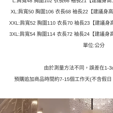
L:肩寬48 胸圍102 衣長66 袖長21【建議身高15
３．收到繳
每筆NT$4
【注意事
／ATM／
1.本服務
XL:肩寬50 胸圍106 衣長68 袖長22【建議身高1
※ 請注意
7-11取貨
用戶於交
絡購買商品
款買賣價
先享後付
每筆NT$4
XXL:肩寬52 胸圍110 衣長70 袖長23【建議身高1
2.基於同
※ 交易是
資料（包
是否繳費成
付款 後7-
用，由本
3XL:肩寬54 胸圍114 衣長72 袖長24【建議身高1
付客戶支
每筆NT$4
3.完整用
【注意事
單位:公分
宅配
１．透過由
交易，需
每筆NT$7
求債權轉
２．關於
https://aft
由於測量方法不同，誤差在1-3
３．未成
「AFTE
預購追加商品時間約7-15個工作天(不含假日
任。
４．使用「
即時審查
結果請求
５．嚴禁
形，恩沛
動。