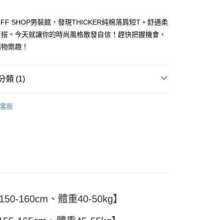
OFF SHOP男裝館，發現THICKER純棉落肩短T。舒適柔
百搭。今天就讓你的時尚風格散發自信！趕快把握機會，
y
購物樂趣！
分期
類 (1)
TEE
你分期使用說明】
享後付
客服
由台灣大哥大提供，台灣大哥大用戶可立即使用無須另外申請。
式選擇「大哥付你分期」，訂單成立後會自動跳轉到大哥付的交易
證手機門號後，選擇欲分期的期數、繳款截止日，確認付款後即
FTEE先享後付」】
。
先享後付是「在收到商品之後才付款」的支付方式。 讓您購物簡單
准額度、可分期數及費用金額請依後續交易確認頁面所載為準。
心！
立30分鐘內，如未前往確認交易或遇審核未通過，訂單將自動取
：不需註冊會員、不需綁卡、不需儲值。
「轉專審核」未通過狀況，表示未達大哥付你分期系統評分，恕
：只要手機號碼，簡訊認證，即可結帳。
評估內容。
：先確認商品／服務後，再付款。
式說明】
付款
項不併入電信帳單，「大哥付你分期」於每月結算日後寄送繳費提
EE先享後付」結帳流程】
0-160cm、體重40-50kg】
5
方式選擇「AFTEE先享後付」後，將跳轉至「AFTEE先享後
訊連結打開帳單後，可選擇「超商條碼／台灣大直營門市／銀行轉
頁面，進行簡訊認證並確認金額後，即可完成結帳。
付／iPASS MONEY」等通路繳費。
家取貨
成立數日內，您將收到繳費通知簡訊。