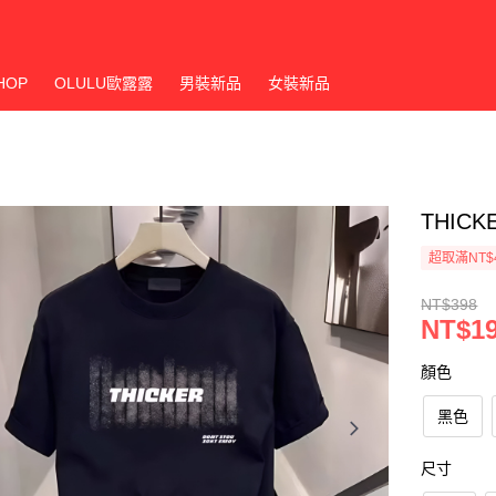
HOP
OLULU歐露露
男裝新品
女裝新品
THIC
超取滿NT$
NT$398
NT$1
顏色
黑色
尺寸