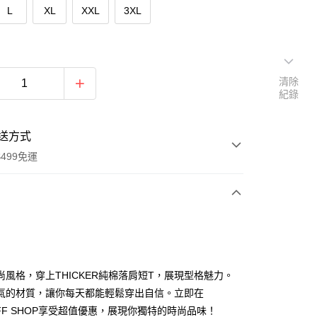
L
XL
XXL
3XL
清除
紀錄
送方式
499免運
次付款
付款
尚風格，穿上THICKER純棉落肩短T，展現型格魅力。
氣的材質，讓你每天都能輕鬆穿出自信。立即在
OFF SHOP享受超值優惠，展現你獨特的時尚品味！