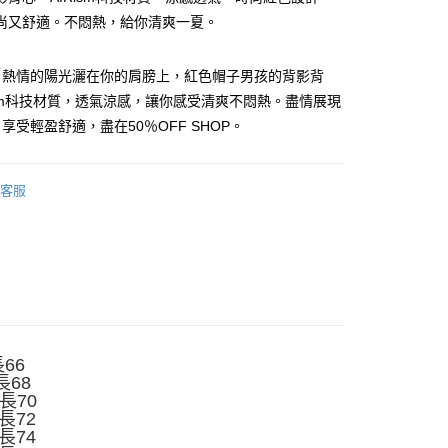
尚又舒適。不悶熱，給你清爽一夏。
，熱情的陽光灑在你的肩膀上，紅色帽子男孩的背影背
ism科技材質，透氣涼感，讓你感受清爽不悶熱。盡情展現
享受輕盈舒適，盡在50％OFF SHOP。
y
客服
分期
你分期使用說明】
享後付
由台灣大哥大提供，台灣大哥大用戶可立即使用無須另外申請。
式選擇「大哥付你分期」，訂單成立後會自動跳轉到大哥付的交易
證手機門號後，選擇欲分期的期數、繳款截止日，確認付款後即
FTEE先享後付」】
。
先享後付是「在收到商品之後才付款」的支付方式。 讓您購物簡單
准額度、可分期數及費用金額請依後續交易確認頁面所載為準。
心！
長66
立30分鐘內，如未前往確認交易或遇審核未通過，訂單將自動取
：不需註冊會員、不需綁卡、不需儲值。
長68
「轉專審核」未通過狀況，表示未達大哥付你分期系統評分，恕
：只要手機號碼，簡訊認證，即可結帳。
衣長70
評估內容。
：先確認商品／服務後，再付款。
衣長72
式說明】
付款
衣長74
項不併入電信帳單，「大哥付你分期」於每月結算日後寄送繳費提
EE先享後付」結帳流程】