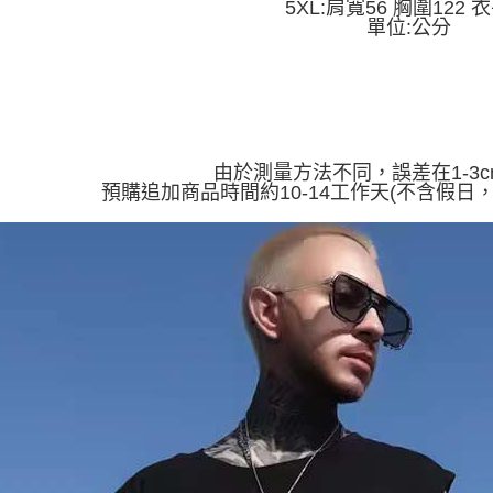
5XL:肩寬56 胸圍122 
醒簡訊。
每筆NT$4
１．於結帳
單位:公分
2.透過簡
付」結帳
帳／街口支
付款 後全
２．訂單
３．收到繳
每筆NT$4
【注意事
／ATM／
1.本服務
※ 請注意
7-11取貨
用戶於交
絡購買商品
款買賣價
先享後付
每筆NT$4
2.基於同
由於測量方法不同，誤差在1-3
※ 交易是
資料（包
預購追加商品時間約10-14工作天(不含假日
是否繳費成
付款 後7-
用，由本
付客戶支
每筆NT$4
3.完整用
【注意事
宅配
１．透過由
交易，需
每筆NT$7
求債權轉
２．關於
https://aft
３．未成
「AFTE
任。
４．使用「
即時審查
結果請求
５．嚴禁