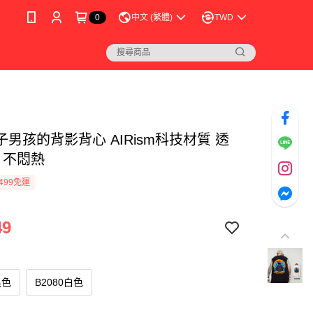
0
中文 (繁體)
TWD
男孩的背影背心 AIRism科技材質 透
 不悶熱
499免運
49
黑色
B2080白色