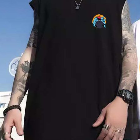
形，恩沛
動。