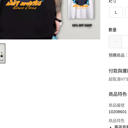
尺寸
L
數量
預購商品：
付款與運
超取滿NT$
付款方式
商品特色
信用卡一
商品編號
10208601
超商取貨
商品特色
LINE Pay
男孩背