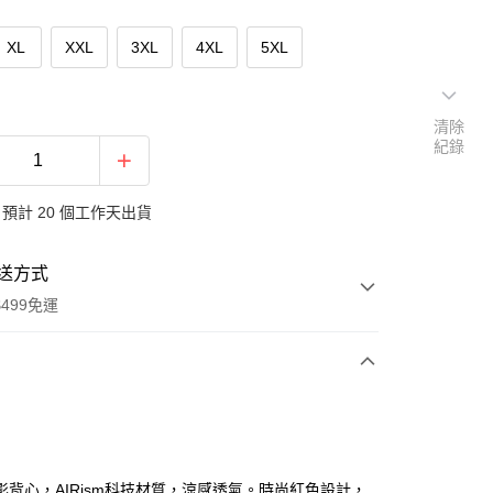
XL
XXL
3XL
4XL
5XL
清除
紀錄
預計 20 個工作天出貨
送方式
499免運
次付款
付款
影背心，AIRism科技材質，涼感透氣。時尚紅色設計，