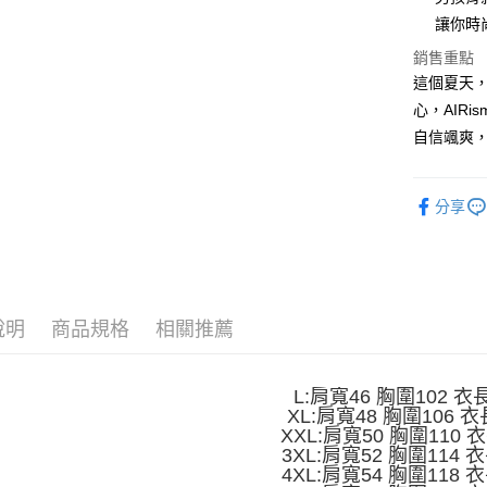
讓你時
Apple Pay
銷售重點
街口支付
這個夏天
心，AIR
悠遊付
自信颯爽，
Google Pa
全盈+PAY
分享
大哥付你
相關說明
【大哥付
AFTEE先
1.本服務
2.付款方
相關說明
說明
商品規格
相關推薦
流程，驗
【關於「A
ATM付款
完成交易
AFTEE
3.實際核
便利好安
L:肩寬46 胸圍102 衣
4.訂單成
１．簡單
XL:肩寬48 胸圍106 衣
消。如遇
２．便利
運送方式
XXL:肩寬50 胸圍110 
無法說明
３．安心
3XL:肩寬52 胸圍114 
【繳款方
全家取貨
4XL:肩寬54 胸圍118 
1.分期款
【「AFT