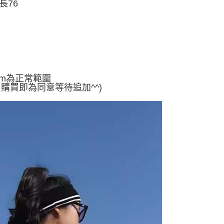
衣長76
5
方式選擇「AFTEE先享後付」後，將跳轉至「AFTEE先享後
訊連結打開帳單後，可選擇「超商條碼／台灣大直營門市／銀行轉
頁面，進行簡訊認證並確認金額後，即可完成結帳。
付／iPASS MONEY」等通路繳費。
家取貨
成立數日內，您將收到繳費通知簡訊。
費通知簡訊後14天內，點擊此簡訊中的連結，可透過四大超商
5
項】
網路銀行／等多元方式進行付款，方視為交易完成。
係由「台灣大哥大股份有限公司」（以下簡稱本公司）所提供，讓
：結帳手續完成當下不需立刻繳費，但若您需要取消訂單，請聯
付款
易時，得透過本服務購買商品或服務，並由商店將買賣／分期付
的店家。未經商家同意取消之訂單仍視為有效，需透過AFTEE
金債權讓與本公司後，依約使用本公司帳單繳交帳款。
繳納相關費用。
5，滿NT$499(含以上)免運費
意付款使用「大哥付你分期」之契約關係目的，商店將以您的個人
cm為正常範圍
否成功請以「AFTEE先享後付 」之結帳頁面顯示為準，若有關於
含姓名、電話或地址）提供予台灣大哥大進項蒐集、處理及利
，購買即為同意等待追加^^)
功／繳費後需取消欲退款等相關疑問，請聯繫「AFTEE先享後
11取貨
公司與您本人進行分期帳單所需資料之確認、核對及更正。
援中心」
https://netprotections.freshdesk.com/support/home
5，滿NT$499(含以上)免運費
戶服務條款，請詳閱以下連結：
https://oppay.tw/userRule
項】
恩沛科技股份有限公司提供之「AFTEE先享後付」服務完成之
依本服務之必要範圍內提供個人資料，並將交易相關給付款項請
0，滿NT$499(含以上)免運費
讓予恩沛科技股份有限公司。
個人資料處理事宜，請瀏覽以下網址：
ee.tw/terms/#terms3
年的使用者請事先徵得法定代理人或監護人之同意方可使用
E先享後付」，若未經同意申辦者引起之損失，本公司不負相關責
AFTEE先享後付」時，將依據個別帳號之用戶狀況，依本公司
核予不同之上限額度；若仍有額度不足之情形，本公司將視審查
用戶進行身份認證。
一人註冊多個帳號或使用他人資訊註冊。若發現惡意使用之情