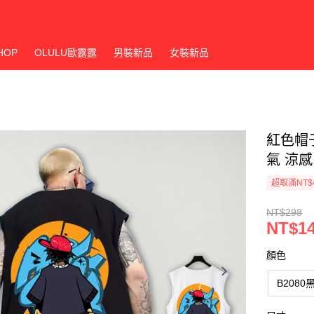
HOP
OLULU歐露露
男裝新品
女裝新品
紅色帽子
氣 涼感
超取滿NT$
NT$298
NT$1
顏色
B2080