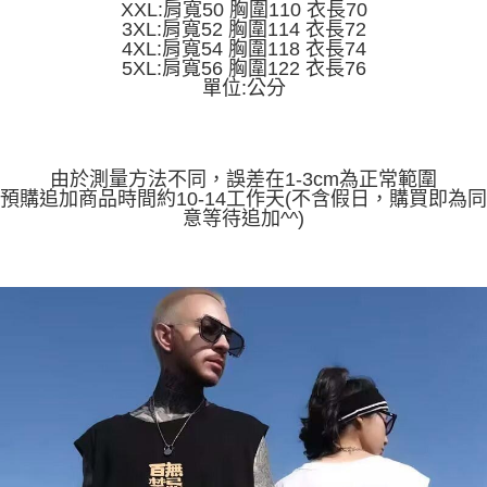
便利好安心！
XXL:肩寬50 胸圍110 衣長70
4.訂單成立30分鐘內，如未前往確認交易或遇審核未通過，訂單將自動取
１．簡單：不需註冊會員、不需綁卡、不需儲值。
3XL:肩寬52 胸圍114 衣長72
運送方式
消。如遇「轉專審核」未通過狀況，表示未達大哥付你分期系統評分，恕無
２．便利：只要手機號碼，簡訊認證，即可結帳。
4XL:肩寬54 胸圍118 衣長74
法說明評估內容。
３．安心：先確認商品／服務後，再付款。
5XL:肩寬56 胸圍122 衣長76
全家取貨付款
【繳款方式說明】
單位:公分
1.分期款項不併入電信帳單，「大哥付你分期」於每月結算日後寄送繳費提
每筆NT$45
【「AFTEE先享後付」結帳流程】
醒簡訊。
１．於結帳方式選擇「AFTEE先享後付」後，將跳轉至「AFTEE先享後付」
2.透過簡訊連結打開帳單後，可選擇「超商條碼／台灣大直營門市／銀行轉
付款 後全家取貨
結帳頁面，進行簡訊認證並確認金額後，即可完成結帳。
帳／街口支付／iPASS MONEY」等通路繳費。
２．訂單成立數日內，您將收到繳費通知簡訊。
每筆NT$45
由於測量方法不同，誤差在1-3cm為正常範圍
３．收到繳費通知簡訊後14天內，點擊此簡訊中的連結，可透過四大超商／
【注意事項】
預購追加商品時間約10-14工作天(不含假日，購買即為同
ATM／網路銀行／等多元方式進行付款，方視為交易完成。
7-11取貨付款
1.本服務係由「台灣大哥大股份有限公司」（以下簡稱本公司）所提供，讓
意等待追加^^)
※ 請注意：結帳手續完成當下不需立刻繳費，但若您需要取消訂單，請聯絡
用戶於交易時，得透過本服務購買商品或服務，並由商店將買賣／分期付款
每筆NT$45，滿NT$499(含以上)免運費
購買商品的店家。未經商家同意取消之訂單仍視為有效，需透過AFTEE先享
買賣價金債權讓與本公司後，依約使用本公司帳單繳交帳款。
後付繳納相關費用。
2.基於同意付款使用「大哥付你分期」之契約關係目的，商店將以您的個人
付款 後7-11取貨
※ 交易是否成功請以「AFTEE先享後付 」之結帳頁面顯示為準，若有關於
資料（包含姓名、電話或地址）提供予台灣大哥大進項蒐集、處理及利用，
是否繳費成功／繳費後需取消欲退款等相關疑問，請聯繫「AFTEE先享後付
每筆NT$45，滿NT$499(含以上)免運費
由本公司與您本人進行分期帳單所需資料之確認、核對及更正。
客戶支援中心」
https://netprotections.freshdesk.com/support/home
3.完整用戶服務條款，請詳閱以下連結：
https://oppay.tw/userRule
宅配
【注意事項】
１．透過由恩沛科技股份有限公司提供之「AFTEE先享後付」服務完成之交
每筆NT$70，滿NT$499(含以上)免運費
易，需依本服務之必要範圍內提供個人資料，並將交易相關給付款項請求債
權轉讓予恩沛科技股份有限公司。
２．關於個人資料處理事宜，請瀏覽以下網址：
https://aftee.tw/terms/#terms3
３．未成年的使用者請事先徵得法定代理人或監護人之同意方可使用