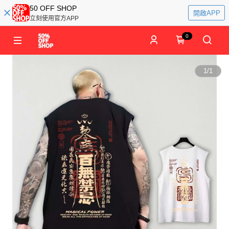
50 OFF SHOP
開啟APP
立刻使用官方APP
0
1
/
1