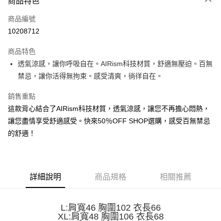
商品特色
信用卡一次付款
商品編號
超商取貨付款
10208712
LINE Pay
商品特色
Apple Pay
透氣涼感，讓你呼吸自在。AIRism科技材質，舒適無壓迫。百無
禁忌，讓你活得無拘束。感受清爽，徜徉自在。
街口支付
銷售重點
悠遊付
這款背心結合了AIRism科技材質，透氣涼感，讓您不再擔心悶熱，
Google Pay
讓您盡情享受舒適感受。快來50％OFF SHOP選購，感受百無禁忌
的舒適！
全盈+PAY
大哥付你分期
相關說明
【大哥付你分期使用說明】
詳細說明
商品規格
相關推薦
AFTEE先享後付
1.本服務由台灣大哥大提供，台灣大哥大用戶可立即使用無須另外申請。
2.付款方式選擇「大哥付你分期」，訂單成立後會自動跳轉到大哥付的交易
相關說明
流程，驗證手機門號後，選擇欲分期的期數、繳款截止日，確認付款後即完
【關於「AFTEE先享後付」】
L:肩寬46 胸圍102 衣長66
成交易。
ATM付款
AFTEE先享後付是「在收到商品之後才付款」的支付方式。 讓您購物簡單
XL:肩寬48 胸圍106 衣長68
3.實際核准額度、可分期數及費用金額請依後續交易確認頁面所載為準。