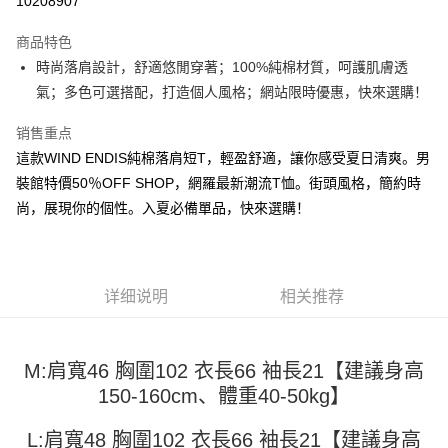
10208907
LINE Pay
商品特色
Apple Pay
時尚落肩設計，舒適悠閒穿著；100%純棉材質，呵護肌膚透
氣；多色可選搭配，打造個人風格；網站限時優惠，快來選購！
街口支付
销售重点
悠遊付
這款WIND ENDIS純棉落肩短T，輕盈舒適，讓你感受夏日清爽。男
Google Pay
裝館特價50％OFF SHOP，網羅最新潮流T恤。街頭風格，簡約時
尚，展現你的個性。入夏必備單品，快來選購！
Plus PAY
大哥付你分期
相关说明
【大哥付你分期使用说明】
详细说明
相关推荐
AFTEE先享后付
1. 本服务由台湾大哥大提供，电信用户可立即使用无须另外申请。（限个人
月租型门号，不开放公司户及预付卡使用）
相关说明
2. 付款方式选择 “大哥付你分期”，订单成立后会自动跳转到大哥付的交易流
一、關於 AFTEE先享後付
程，验证手机门号后，选择欲分期的期数、缴款截止日，确认付款后即完成
M:肩寬46 胸圍102 衣長66 袖長21【建議身高
ATM付款
1. 於付款方式選擇AFTEE先享後付，將跳出AFTEE先享後付手機驗證視
交易。
150-160cm、體重40-50kg】
窗。
3. 实际核准额度、可分期数及费用金额请依后续交易确认页面所载为准。
2. 進行簡訊驗證之後，即可完成結帳手續。
运送方式
4. 订单成立30分钟内，如未前往确认交易或遇审核未通过，订单将自动取
3. 訂單確認後不需事先繳費，商品會配送至您的指定地址。
L:肩寬48 胸圍102 衣長66 袖長21【建議身高
消。如遇 “转专审核”未通过状况，表示未达系统评分，恕无法说明评估内
4. 下訂完成後，您的手機會收到一封繳費通知簡訊，APP會員則會收到