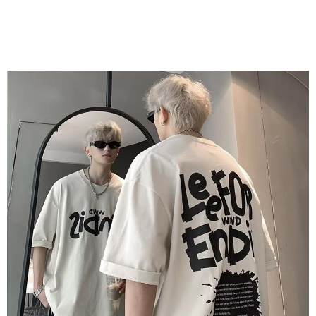
（
https://aftee.tw/privacypolicy/
）。
若款項超過繳費期限，將根據當次的金額加收年利率 16% 的逾期滯納金。
未成年的使用者，請事先徵得法定代理人或監護人之同意方可使用
AFTEE。
若您對於個人資料之處理、利用有任何疑問，或欲行使相關法律權利，請聯
繫恩沛科技股份有限公司。若您不同意我們將上開所示之個人資料，連同必
要之購買訂單資訊提供予 AFTEE ，或讓 AFTEE 蒐集處理利用您的個人資
料，請勿選用本服務。