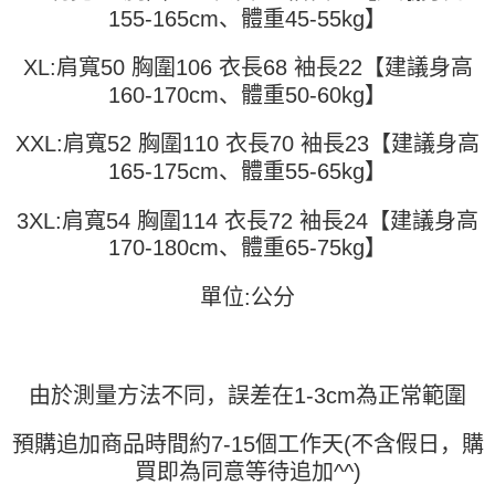
全家取貨付款
容。
155-165cm、體重45-55kg】
AFTEE APP推播通知。
【缴款方式说明】
每笔NT$45
5. 收到商品當下無需繳費，確認無誤後，請再利用繳費通知簡訊或AFTEE
1. 分期款项不并入电信账单，“大哥付你分期”于每月结算日后寄送缴费提醒
APP於四大便利商店‧ATM/網銀等方式進行付款。
XL:肩寬50 胸圍106 衣長68 袖長22【建議身高
短信。
付款 後全家取貨
2. 通过短信链接打开账单后，可选择 “超商条码／台湾大直营门市／银行转
160-170cm、體重50-60kg】
請留意繳費期限為 14 天。唯有下載 AFTEE App 成為 AFTEE 會員者方能享
每笔NT$45
账／街口支付／iPASS MONEY”等通路缴费。
有最長 45 天內付款之服務。
XXL:肩寬52 胸圍110 衣長70 袖長23【建議身高
7-11取貨付款
【注意事项】
繳費期限，為商家向您請款的時間，再加上使用AFTEE可延長的天數所計算
165-175cm、體重55-65kg】
1. 本服务系由 “台湾大哥大股份有限公司”所提供，让用户于交易时，得通过
每笔NT$45，满NT$499(含以上)免运费
出。使用AFTEE下訂可以延長您收到商品前的繳費天數，但無法保證一定能
本服务购买商品或服务，并由商店将买卖／分期付款买卖价金债权让与本公
夠在期限內收到商品(例如:預購商品或預計到貨時間較長者)。因此無論收到
司后，依约使用本公司账单缴交账款。
3XL:肩寬54 胸圍114 衣長72 袖長24【建議身高
付款 後7-11取貨
商品與否，仍需要請您在AFTEE規定的時間內完成繳費。
2. 基于同意付款使用 “大哥付你分期”之契约关系目的，商店将以您的个人资
170-180cm、體重65-75kg】
每笔NT$45，满NT$499(含以上)免运费
料（包含姓名、电话或地址）提供予台湾大哥大进项收集、处理及利用，由
二、付款限制
台湾大哥大与本人进行分期账单所需资料之确认、核对及更正。
1. 初次使用 AFTEE 時，將依認證結果及本公司審查結果，核予每個人不同
宅配
3. 完整用户服务条款，请详阅以下链接：
https://oppay.tw/userRule
單位:公分
之上限額度
2. 結帳金額須大於NT$30
每笔NT$70，满NT$499(含以上)免运费
3. 目前僅支援台灣會員
三、聲明條款
由於測量方法不同，誤差在1-3cm為正常範圍
「AFTEE先享後付」(下稱本服務)乃由恩沛科技股份有限公司(下稱 AFTEE )
所提供，並由 AFTEE 向您收取款項。因使用本服務所須提供之個人資料(包
含但不限於訂購人姓名、電話，收件人姓名、電話、收件地址)，將交付予
預購追加商品時間約7-15個工作天(不含假日，購
AFTEE 於本服務必要服務範圍內運用。關於 AFTEE 對於個人資料之蒐集、
買即為同意等待追加^^)
處理、利用，詳參 AFTEE 官網之『個人資料蒐集、處理及利用告知聲明』