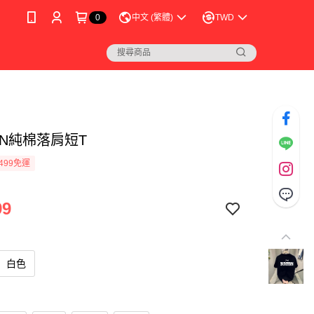
0
中文 (繁體)
TWD
DN純棉落肩短T
499免運
99
白色