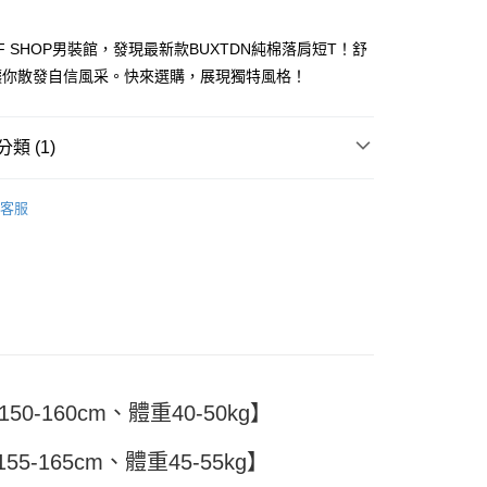
FF SHOP男裝館，發現最新款BUXTDN純棉落肩短T！舒
讓你散發自信風采。快來選購，展現獨特風格！
y
類 (1)
分期
TEE
客服
你分期使用說明】
享後付
由台灣大哥大提供，台灣大哥大用戶可立即使用無須另外申請。
式選擇「大哥付你分期」，訂單成立後會自動跳轉到大哥付的交易
證手機門號後，選擇欲分期的期數、繳款截止日，確認付款後即
FTEE先享後付」】
。
先享後付是「在收到商品之後才付款」的支付方式。 讓您購物簡單
准額度、可分期數及費用金額請依後續交易確認頁面所載為準。
心！
立30分鐘內，如未前往確認交易或遇審核未通過，訂單將自動取
：不需註冊會員、不需綁卡、不需儲值。
「轉專審核」未通過狀況，表示未達大哥付你分期系統評分，恕
：只要手機號碼，簡訊認證，即可結帳。
評估內容。
：先確認商品／服務後，再付款。
式說明】
付款
0-160cm、體重40-50kg】
項不併入電信帳單，「大哥付你分期」於每月結算日後寄送繳費提
EE先享後付」結帳流程】
5
方式選擇「AFTEE先享後付」後，將跳轉至「AFTEE先享後
訊連結打開帳單後，可選擇「超商條碼／台灣大直營門市／銀行轉
頁面，進行簡訊認證並確認金額後，即可完成結帳。
5-165cm、體重45-55kg】
付／iPASS MONEY」等通路繳費。
家取貨
成立數日內，您將收到繳費通知簡訊。