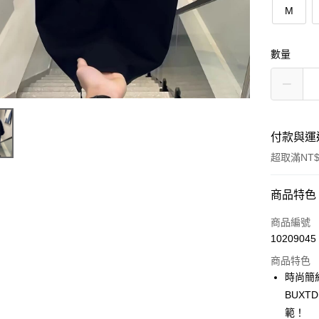
M
數量
付款與運
超取滿NT$
付款方式
商品特色
信用卡一
商品編號
10209045
超商取貨
商品特色
LINE Pay
時尚簡
BUX
Apple Pay
範！