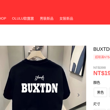
HOP
OLULU歐露露
男裝新品
女裝新品
BUXT
超取滿NT$
NT$398
NT$1
顏色
黑色
尺寸