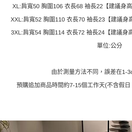
３．收到繳
XL:肩寬50 胸圍106 衣長68 袖長22【建議身高1
每筆NT$4
【注意事
／ATM／
1.本服務
※ 請注意
7-11取貨
用戶於交
XXL:肩寬52 胸圍110 衣長70 袖長23【建議身高1
絡購買商品
款買賣價
先享後付
每筆NT$4
2.基於同
※ 交易是
3XL:肩寬54 胸圍114 衣長72 袖長24【建議身高1
資料（包
是否繳費成
付款 後7-
用，由本
付客戶支
每筆NT$4
3.完整用
單位:公分
【注意事
宅配
１．透過由
交易，需
每筆NT$7
求債權轉
由於測量方法不同，誤差在1-3
２．關於
https://aft
３．未成
預購追加商品時間約7-15個工作天(不含假日
「AFTE
任。
４．使用「
即時審查
結果請求
５．嚴禁
形，恩沛
動。