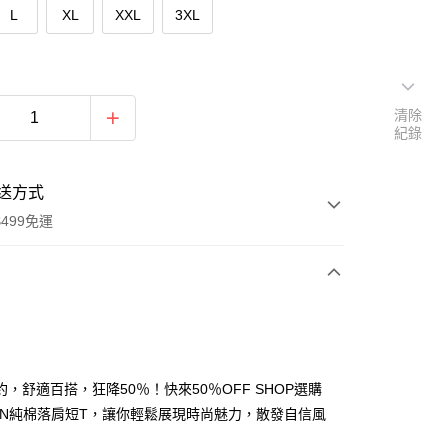
L
XL
XXL
3XL
清除
紀錄
送方式
499免運
次付款
付款
約，舒適百搭，狂降50％！快來50％OFF SHOP選購
TDN純棉落肩短T，讓你輕鬆展現時尚魅力，散發自信風