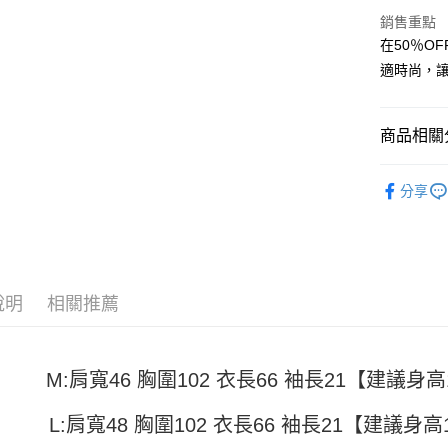
街口支付
銷售重點
在50％O
悠遊付
適時尚，
Google Pa
全盈+PAY
商品相關分
大哥付你
男裝
短
相關說明
分享
【大哥付
AFTEE先
1.本服務
2.付款方
相關說明
流程，驗
【關於「A
ATM付款
完成交易
AFTEE
3.實際核
便利好安
說明
相關推薦
4.訂單成
１．簡單
消。如遇
２．便利
運送方式
無法說明
３．安心
【繳款方
全家取貨
M:肩寬46 胸圍102 衣長66 袖長21【建議身高15
1.分期款
【「AFT
醒簡訊。
每筆NT$4
１．於結帳
2.透過簡
付」結帳
L:肩寬48 胸圍102 衣長66 袖長21【建議身高15
帳／街口支
付款 後全
２．訂單