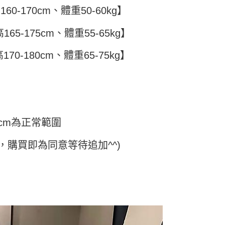
費通知簡訊後14天內，點擊此簡訊中的連結，可透過四大超商
60-170cm、體重50-60kg】
5
項】
網路銀行／等多元方式進行付款，方視為交易完成。
係由「台灣大哥大股份有限公司」（以下簡稱本公司）所提供，讓
：結帳手續完成當下不需立刻繳費，但若您需要取消訂單，請聯
付款
易時，得透過本服務購買商品或服務，並由商店將買賣／分期付
65-175cm、體重55-65kg】
的店家。未經商家同意取消之訂單仍視為有效，需透過AFTEE
金債權讓與本公司後，依約使用本公司帳單繳交帳款。
繳納相關費用。
5，滿NT$499(含以上)免運費
意付款使用「大哥付你分期」之契約關係目的，商店將以您的個人
否成功請以「AFTEE先享後付 」之結帳頁面顯示為準，若有關於
70-180cm、體重65-75kg】
含姓名、電話或地址）提供予台灣大哥大進項蒐集、處理及利
功／繳費後需取消欲退款等相關疑問，請聯繫「AFTEE先享後
11取貨
公司與您本人進行分期帳單所需資料之確認、核對及更正。
援中心」
https://netprotections.freshdesk.com/support/home
5，滿NT$499(含以上)免運費
戶服務條款，請詳閱以下連結：
https://oppay.tw/userRule
項】
恩沛科技股份有限公司提供之「AFTEE先享後付」服務完成之
依本服務之必要範圍內提供個人資料，並將交易相關給付款項請
0，滿NT$499(含以上)免運費
讓予恩沛科技股份有限公司。
cm為正常範圍
個人資料處理事宜，請瀏覽以下網址：
ee.tw/terms/#terms3
年的使用者請事先徵得法定代理人或監護人之同意方可使用
，購買即為同意等待追加^^)
E先享後付」，若未經同意申辦者引起之損失，本公司不負相關責
AFTEE先享後付」時，將依據個別帳號之用戶狀況，依本公司
核予不同之上限額度；若仍有額度不足之情形，本公司將視審查
用戶進行身份認證。
一人註冊多個帳號或使用他人資訊註冊。若發現惡意使用之情
科技股份有限公司將有權停止該用戶之使用額度並採取法律行