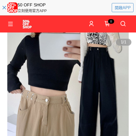
50 OFF SHOP
開啟APP
立刻使用官方APP
0
1
/
1