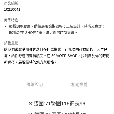
商品編號
超商取貨付款
10210041
LINE Pay
商品特色
Apple Pay
輕鬆調整腰圍，隨性展現慵懶風格；工裝設計，時尚又實穿；
50％OFF SHOP特惠，滿足你的時尚需求。
街口支付
銷售重點
悠遊付
讓我們來感受那種輕鬆自在的慵懶感，這條腰圍可調節的工裝牛仔
Google Pay
褲，給你舒適的穿著感受。在 50％OFF SHOP，找到屬於你的時尚
新選擇，展現獨特的魅力與風格。
全盈+PAY
大哥付你分期
相關說明
【大哥付你分期使用說明】
詳細說明
相關推薦
AFTEE先享後付
1.本服務由台灣大哥大提供，台灣大哥大用戶可立即使用無須另外申請。
2.付款方式選擇「大哥付你分期」，訂單成立後會自動跳轉到大哥付的交易
相關說明
流程，驗證手機門號後，選擇欲分期的期數、繳款截止日，確認付款後即完
【關於「AFTEE先享後付」】
成交易。
S:腰圍:71臀圍116褲長96
ATM付款
AFTEE先享後付是「在收到商品之後才付款」的支付方式。 讓您購物簡單
3.實際核准額度、可分期數及費用金額請依後續交易確認頁面所載為準。
便利好安心！
4.訂單成立30分鐘內，如未前往確認交易或遇審核未通過，訂單將自動取
１．簡單：不需註冊會員、不需綁卡、不需儲值。