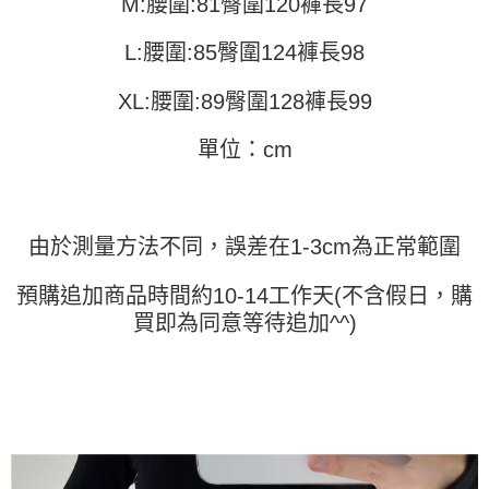
M:腰圍:81臀圍120褲長97
運送方式
消。如遇「轉專審核」未通過狀況，表示未達大哥付你分期系統評分，恕無
２．便利：只要手機號碼，簡訊認證，即可結帳。
法說明評估內容。
３．安心：先確認商品／服務後，再付款。
全家取貨付款
L:腰圍:85臀圍124褲長98
【繳款方式說明】
1.分期款項不併入電信帳單，「大哥付你分期」於每月結算日後寄送繳費提
每筆NT$45
【「AFTEE先享後付」結帳流程】
醒簡訊。
１．於結帳方式選擇「AFTEE先享後付」後，將跳轉至「AFTEE先享後付」
XL:腰圍:89臀圍128褲長99
2.透過簡訊連結打開帳單後，可選擇「超商條碼／台灣大直營門市／銀行轉
付款 後全家取貨
結帳頁面，進行簡訊認證並確認金額後，即可完成結帳。
帳／街口支付／iPASS MONEY」等通路繳費。
２．訂單成立數日內，您將收到繳費通知簡訊。
每筆NT$45
單位：cm
３．收到繳費通知簡訊後14天內，點擊此簡訊中的連結，可透過四大超商／
【注意事項】
ATM／網路銀行／等多元方式進行付款，方視為交易完成。
7-11取貨付款
1.本服務係由「台灣大哥大股份有限公司」（以下簡稱本公司）所提供，讓
※ 請注意：結帳手續完成當下不需立刻繳費，但若您需要取消訂單，請聯絡
用戶於交易時，得透過本服務購買商品或服務，並由商店將買賣／分期付款
每筆NT$45，滿NT$499(含以上)免運費
購買商品的店家。未經商家同意取消之訂單仍視為有效，需透過AFTEE先享
買賣價金債權讓與本公司後，依約使用本公司帳單繳交帳款。
後付繳納相關費用。
由於測量方法不同，誤差在1-3cm為正常範圍
2.基於同意付款使用「大哥付你分期」之契約關係目的，商店將以您的個人
付款 後7-11取貨
※ 交易是否成功請以「AFTEE先享後付 」之結帳頁面顯示為準，若有關於
資料（包含姓名、電話或地址）提供予台灣大哥大進項蒐集、處理及利用，
是否繳費成功／繳費後需取消欲退款等相關疑問，請聯繫「AFTEE先享後付
每筆NT$45，滿NT$499(含以上)免運費
由本公司與您本人進行分期帳單所需資料之確認、核對及更正。
預購追加商品時間約10-14工作天(不含假日，購
客戶支援中心」
https://netprotections.freshdesk.com/support/home
3.完整用戶服務條款，請詳閱以下連結：
https://oppay.tw/userRule
買即為同意等待追加^^)
宅配
【注意事項】
１．透過由恩沛科技股份有限公司提供之「AFTEE先享後付」服務完成之交
每筆NT$70，滿NT$499(含以上)免運費
易，需依本服務之必要範圍內提供個人資料，並將交易相關給付款項請求債
權轉讓予恩沛科技股份有限公司。
２．關於個人資料處理事宜，請瀏覽以下網址：
https://aftee.tw/terms/#terms3
３．未成年的使用者請事先徵得法定代理人或監護人之同意方可使用
「AFTEE先享後付」，若未經同意申辦者引起之損失，本公司不負相關責