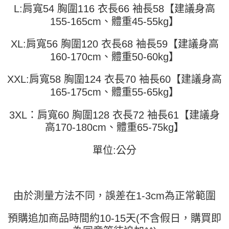
全家取貨付款
【繳款方式說明】
L:肩寬54 胸圍116 衣長66 袖長58【建議身高
1.分期款項不併入電信帳單，「大哥付你分期」於每月結算日後寄送繳費提
每筆NT$45
【「AFTEE先享後付」結帳流程】
155-165cm、體重45-55kg】
醒簡訊。
１．於結帳方式選擇「AFTEE先享後付」後，將跳轉至「AFTEE先享後付」
2.透過簡訊連結打開帳單後，可選擇「超商條碼／台灣大直營門市／銀行轉
付款 後全家取貨
結帳頁面，進行簡訊認證並確認金額後，即可完成結帳。
帳／街口支付／iPASS MONEY」等通路繳費。
XL:肩寬56 胸圍120 衣長68 袖長59【建議身高
２．訂單成立數日內，您將收到繳費通知簡訊。
每筆NT$45
３．收到繳費通知簡訊後14天內，點擊此簡訊中的連結，可透過四大超商／
160-170cm、體重50-60kg】
【注意事項】
ATM／網路銀行／等多元方式進行付款，方視為交易完成。
7-11取貨付款
1.本服務係由「台灣大哥大股份有限公司」（以下簡稱本公司）所提供，讓
※ 請注意：結帳手續完成當下不需立刻繳費，但若您需要取消訂單，請聯絡
XXL:肩寬58 胸圍124 衣長70 袖長60【建議身高
用戶於交易時，得透過本服務購買商品或服務，並由商店將買賣／分期付款
每筆NT$45，滿NT$499(含以上)免運費
購買商品的店家。未經商家同意取消之訂單仍視為有效，需透過AFTEE先享
買賣價金債權讓與本公司後，依約使用本公司帳單繳交帳款。
165-175cm、體重55-65kg】
後付繳納相關費用。
2.基於同意付款使用「大哥付你分期」之契約關係目的，商店將以您的個人
付款 後7-11取貨
※ 交易是否成功請以「AFTEE先享後付 」之結帳頁面顯示為準，若有關於
資料（包含姓名、電話或地址）提供予台灣大哥大進項蒐集、處理及利用，
是否繳費成功／繳費後需取消欲退款等相關疑問，請聯繫「AFTEE先享後付
3XL：肩寬60 胸圍128 衣長72 袖長61【建議身
每筆NT$45，滿NT$499(含以上)免運費
由本公司與您本人進行分期帳單所需資料之確認、核對及更正。
客戶支援中心」
https://netprotections.freshdesk.com/support/home
3.完整用戶服務條款，請詳閱以下連結：
https://oppay.tw/userRule
高170-180cm、體重65-75kg】
宅配
【注意事項】
１．透過由恩沛科技股份有限公司提供之「AFTEE先享後付」服務完成之交
每筆NT$70，滿NT$499(含以上)免運費
單位:公分
易，需依本服務之必要範圍內提供個人資料，並將交易相關給付款項請求債
權轉讓予恩沛科技股份有限公司。
２．關於個人資料處理事宜，請瀏覽以下網址：
https://aftee.tw/terms/#terms3
３．未成年的使用者請事先徵得法定代理人或監護人之同意方可使用
由於測量方法不同，誤差在1-3cm為正常範圍
「AFTEE先享後付」，若未經同意申辦者引起之損失，本公司不負相關責
任。
預購追加商品時間約10-15天(不含假日，購買即
４．使用「AFTEE先享後付」時，將依據個別帳號之用戶狀況，依本公司即