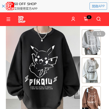
50 OFF SHOP
開啟APP
立刻使用官方APP
0
1
/
1