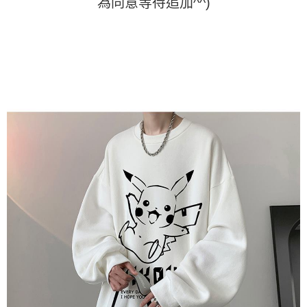
為同意等待追加^^)
時審查核予不同之上限額度；若仍有額度不足之情形，本公司將視審查結果
請求用戶進行身份認證。
５．嚴禁一人註冊多個帳號或使用他人資訊註冊。若發現惡意使用之情形，
恩沛科技股份有限公司將有權停止該用戶之使用額度並採取法律行動。