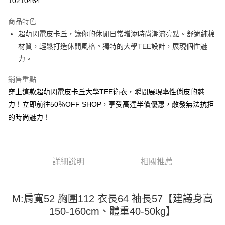
10210464
LINE Pay
商品特色
Apple Pay
超萌閃電皮卡丘，讓你的休閒日常增添時尚潮流亮點。舒適純棉
材質，輕鬆打造休閒風格。獨特的大學TEE設計，展現個性魅
街口支付
力。
悠遊付
銷售重點
Google Pay
穿上這款超萌閃電皮卡丘大學TEE衛衣，瞬間展現率性俏皮的魅
力！立即前往50％OFF SHOP，享受高達半價優惠，散發無法抗拒
全盈+PAY
的時尚魅力！
大哥付你分期
相關說明
【大哥付你分期使用說明】
AFTEE先享後付
1.本服務由台灣大哥大提供，台灣大哥大用戶可立即使用無須另外申請。
詳細說明
相關推薦
2.付款方式選擇「大哥付你分期」，訂單成立後會自動跳轉到大哥付的交易
相關說明
流程，驗證手機門號後，選擇欲分期的期數、繳款截止日，確認付款後即完
【關於「AFTEE先享後付」】
成交易。
ATM付款
AFTEE先享後付是「在收到商品之後才付款」的支付方式。 讓您購物簡單
3.實際核准額度、可分期數及費用金額請依後續交易確認頁面所載為準。
M:肩寬52 胸圍112 衣長64 袖長57【建議身高
便利好安心！
4.訂單成立30分鐘內，如未前往確認交易或遇審核未通過，訂單將自動取
１．簡單：不需註冊會員、不需綁卡、不需儲值。
150-160cm、體重40-50kg】
運送方式
消。如遇「轉專審核」未通過狀況，表示未達大哥付你分期系統評分，恕無
２．便利：只要手機號碼，簡訊認證，即可結帳。
法說明評估內容。
３．安心：先確認商品／服務後，再付款。