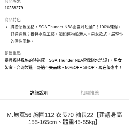
商品編號
超商取貨付款
10238279
LINE Pay
商品特色
Apple Pay
擁抱懷舊風格，SGA Thunder NBA雷霆隊短袖T！100%純棉，
舒適透氣；獨特水洗工藝，猶如舊物般迷人。男女款式，展現你
街口支付
的個性風格。
悠遊付
銷售重點
Google Pay
探尋獨特風格的時尚感！SGA Thunder NBA雷霆隊水洗短T，男女
皆宜。台灣製造，舒適不失品味。50％OFF SHOP，現在優惠中！
全盈+PAY
大哥付你分期
相關說明
【大哥付你分期使用說明】
詳細說明
相關推薦
AFTEE先享後付
1.本服務由台灣大哥大提供，台灣大哥大用戶可立即使用無須另外申請。
2.付款方式選擇「大哥付你分期」，訂單成立後會自動跳轉到大哥付的交易
相關說明
流程，驗證手機門號後，選擇欲分期的期數、繳款截止日，確認付款後即完
【關於「AFTEE先享後付」】
成交易。
M:肩寬56 胸圍112 衣長70 袖長22【建議身高
ATM付款
AFTEE先享後付是「在收到商品之後才付款」的支付方式。 讓您購物簡單
3.實際核准額度、可分期數及費用金額請依後續交易確認頁面所載為準。
便利好安心！
155-165cm、體重45-55kg】
4.訂單成立30分鐘內，如未前往確認交易或遇審核未通過，訂單將自動取
１．簡單：不需註冊會員、不需綁卡、不需儲值。
運送方式
消。如遇「轉專審核」未通過狀況，表示未達大哥付你分期系統評分，恕無