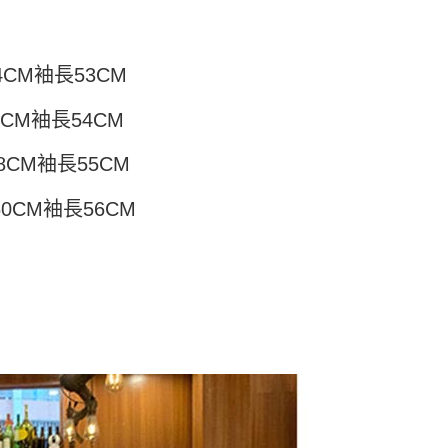
頁面，進行簡訊認證並確認金額後，即可完成結帳。
付／iPASS MONEY」等通路繳費。
家取貨
成立數日內，您將收到繳費通知簡訊。
費通知簡訊後14天內，點擊此簡訊中的連結，可透過四大超商
5
項】
網路銀行／等多元方式進行付款，方視為交易完成。
係由「台灣大哥大股份有限公司」（以下簡稱本公司）所提供，讓
4CM袖長53CM
：結帳手續完成當下不需立刻繳費，但若您需要取消訂單，請聯
付款
易時，得透過本服務購買商品或服務，並由商店將買賣／分期付
的店家。未經商家同意取消之訂單仍視為有效，需透過AFTEE
金債權讓與本公司後，依約使用本公司帳單繳交帳款。
繳納相關費用。
5，滿NT$499(含以上)免運費
6CM袖長54CM
意付款使用「大哥付你分期」之契約關係目的，商店將以您的個人
否成功請以「AFTEE先享後付 」之結帳頁面顯示為準，若有關於
含姓名、電話或地址）提供予台灣大哥大進項蒐集、處理及利
功／繳費後需取消欲退款等相關疑問，請聯繫「AFTEE先享後
11取貨
公司與您本人進行分期帳單所需資料之確認、核對及更正。
8CM袖長55CM
援中心」
https://netprotections.freshdesk.com/support/home
5，滿NT$499(含以上)免運費
戶服務條款，請詳閱以下連結：
https://oppay.tw/userRule
項】
60CM袖長56CM
恩沛科技股份有限公司提供之「AFTEE先享後付」服務完成之
依本服務之必要範圍內提供個人資料，並將交易相關給付款項請
0，滿NT$499(含以上)免運費
讓予恩沛科技股份有限公司。
個人資料處理事宜，請瀏覽以下網址：
ee.tw/terms/#terms3
年的使用者請事先徵得法定代理人或監護人之同意方可使用
E先享後付」，若未經同意申辦者引起之損失，本公司不負相關責
AFTEE先享後付」時，將依據個別帳號之用戶狀況，依本公司
核予不同之上限額度；若仍有額度不足之情形，本公司將視審查
用戶進行身份認證。
一人註冊多個帳號或使用他人資訊註冊。若發現惡意使用之情
科技股份有限公司將有權停止該用戶之使用額度並採取法律行