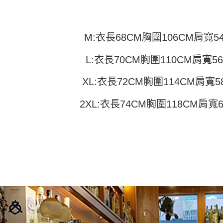
付」結帳
帳／街口支
付款 後全
２．訂單
３．收到繳
每筆NT$4
【注意事
／ATM／
1.本服務
M:衣長68CM胸圍106CM肩寬5
※ 請注意
7-11取貨
用戶於交
絡購買商品
款買賣價
先享後付
每筆NT$4
L:衣長70CM胸圍110CM肩寬5
2.基於同
※ 交易是
資料（包
是否繳費成
付款 後7-
用，由本
XL:衣長72CM胸圍114CM肩寬5
付客戶支
每筆NT$4
3.完整用
【注意事
2XL:衣長74CM胸圍118CM肩寬
宅配
１．透過由
交易，需
每筆NT$7
求債權轉
２．關於
https://aft
３．未成
「AFTE
任。
４．使用「
即時審查
結果請求
５．嚴禁
形，恩沛