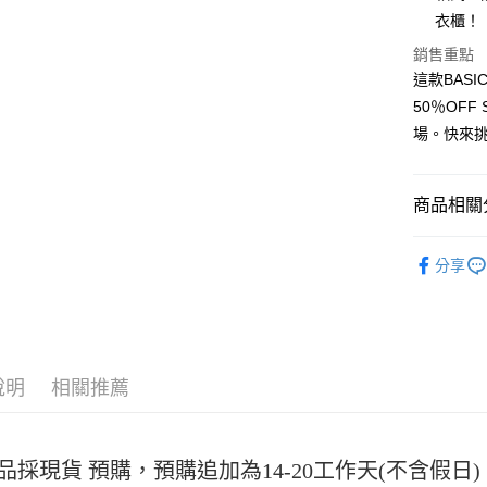
Apple Pay
衣櫃！
街口支付
銷售重點
這款BAS
悠遊付
50％OF
Google Pa
場。快來
全盈+PAY
大哥付你
商品相關分
相關說明
女裝
長T
【大哥付
AFTEE先
分享
1.本服務
2.付款方
相關說明
流程，驗
【關於「A
ATM付款
完成交易
AFTEE
3.實際核
便利好安
4.訂單成
１．簡單
說明
相關推薦
消。如遇
２．便利
運送方式
無法說明
３．安心
【繳款方
全家取貨
1.分期款
【「AFT
醒簡訊。
每筆NT$4
品採現貨 預購，預購追加為14-20工作天(不含假
１．於結帳
2.透過簡