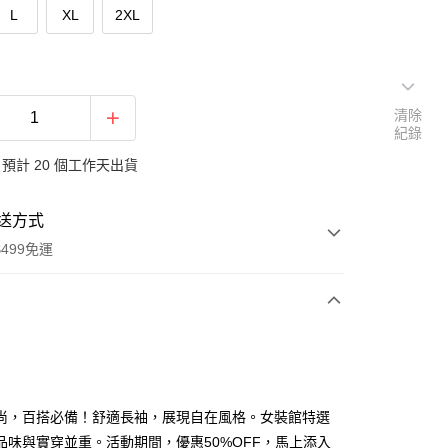
L
XL
2XL
清除
紀錄
預計 20 個工作天出貨
送方式
499免運
次付款
付款
尚，百搭必備！舒適長袖，展現自在風格。女裝館特選
品味與實穿並重。活動期間，優惠50%OFF，馬上添入