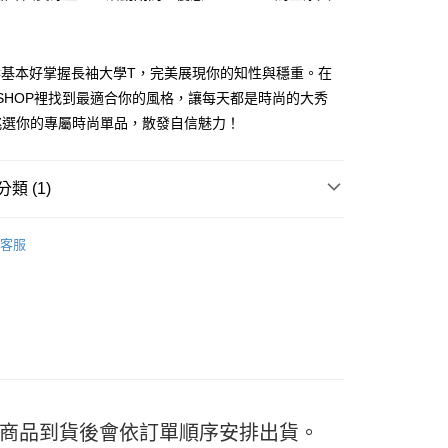
IC基本好掌握長袖大學T，完美展現你的知性與穩重。在
F SHOP裡找到最適合你的風格，讓每天都是時尚的大秀
y
挑選你的專屬時尚單品，散發自信魅力！
分期
類 (1)
 | 大學T
你分期使用說明】
享後付
客服
由台灣大哥大提供，台灣大哥大用戶可立即使用無須另外申請。
式選擇「大哥付你分期」，訂單成立後會自動跳轉到大哥付的交易
證手機門號後，選擇欲分期的期數、繳款截止日，確認付款後即
FTEE先享後付」】
。
先享後付是「在收到商品之後才付款」的支付方式。 讓您購物簡單
准額度、可分期數及費用金額請依後續交易確認頁面所載為準。
心！
立30分鐘內，如未前往確認交易或遇審核未通過，訂單將自動取
：不需註冊會員、不需綁卡、不需儲值。
「轉專審核」未通過狀況，表示未達大哥付你分期系統評分，恕
：只要手機號碼，簡訊認證，即可結帳。
評估內容。
：先確認商品／服務後，再付款。
式說明】
付款
項不併入電信帳單，「大哥付你分期」於每月結算日後寄送繳費提
EE先享後付」結帳流程】
5
日) 商品到貨後會依訂單順序安排出貨。
方式選擇「AFTEE先享後付」後，將跳轉至「AFTEE先享後
訊連結打開帳單後，可選擇「超商條碼／台灣大直營門市／銀行轉