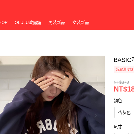
HOP
OLULU歐露露
男裝新品
女裝新品
BASI
超取滿NT$
NT$378
NT$1
顏色
杏灰色
尺寸