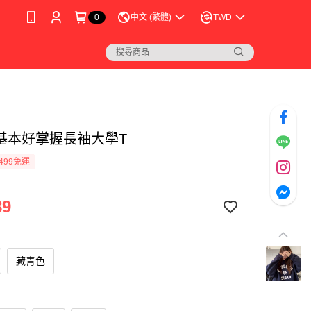
0
中文 (繁體)
TWD
C基本好掌握長袖大學T
499免運
89
藏青色