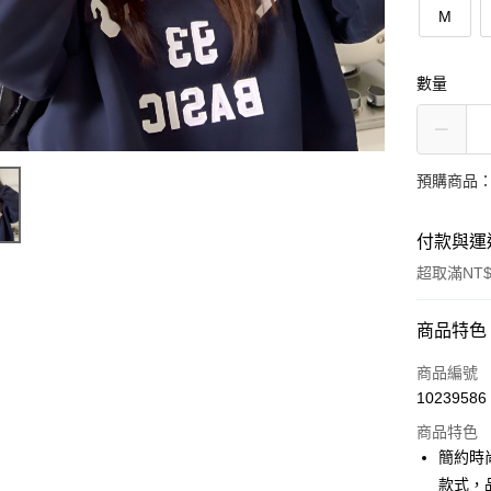
M
數量
預購商品：
付款與運
超取滿NT$
付款方式
商品特色
信用卡一
商品編號
10239586
超商取貨
商品特色
LINE Pay
簡約時
款式，