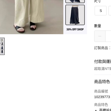
尺寸
S
數量
訂製商品：
付款與運
超取滿NT$
付款方式
商品特色
信用卡一
商品編號
10239773
超商取貨
商品特色
LINE Pay
高腰設