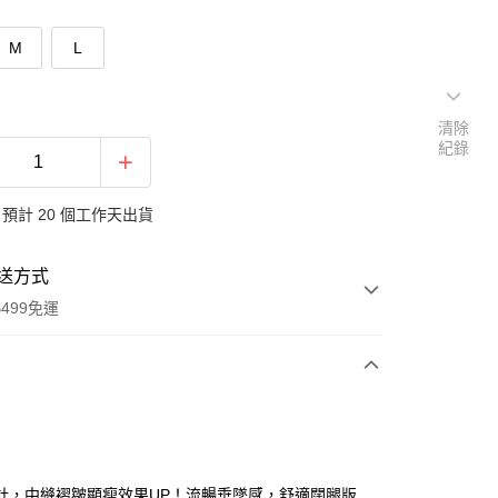
M
L
清除
紀錄
預計 20 個工作天出貨
送方式
499免運
次付款
付款
計，中縫褶皺顯瘦效果UP！流暢垂墜感，舒適闊腿版