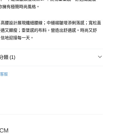
你擁有極簡時尚風格。
，高腰設計展現纖細腰線；中縫褶皺增添俐落感；寬松直
舒適又顯瘦；垂墜感的布料，營造出舒適感。時尚又舒
自信地迎接每一天。
y
類 (1)
分期
褲
客服
你分期使用說明】
享後付
由台灣大哥大提供，台灣大哥大用戶可立即使用無須另外申請。
式選擇「大哥付你分期」，訂單成立後會自動跳轉到大哥付的交易
證手機門號後，選擇欲分期的期數、繳款截止日，確認付款後即
FTEE先享後付」】
。
先享後付是「在收到商品之後才付款」的支付方式。 讓您購物簡單
准額度、可分期數及費用金額請依後續交易確認頁面所載為準。
心！
立30分鐘內，如未前往確認交易或遇審核未通過，訂單將自動取
：不需註冊會員、不需綁卡、不需儲值。
「轉專審核」未通過狀況，表示未達大哥付你分期系統評分，恕
：只要手機號碼，簡訊認證，即可結帳。
評估內容。
：先確認商品／服務後，再付款。
式說明】
付款
2CM
項不併入電信帳單，「大哥付你分期」於每月結算日後寄送繳費提
EE先享後付」結帳流程】