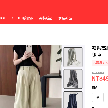
HOP
OLULU歐露露
男裝新品
女裝新品
韓系高
腿庫
超取滿NT$
NT$998
NT$4
顏色
黑