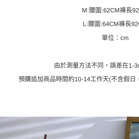
醒簡訊。
每筆NT$4
１．於結帳
2.透過簡
付」結帳
M:腰圍:62CM褲長9
帳／街口支
付款 後全
２．訂單
３．收到繳
L:腰圍:64CM褲長9
每筆NT$4
【注意事
／ATM／
1.本服務
※ 請注意
7-11取貨
用戶於交
單位：cm
絡購買商品
款買賣價
先享後付
每筆NT$4
2.基於同
※ 交易是
資料（包
是否繳費成
付款 後7-
用，由本
付客戶支
每筆NT$4
3.完整用
由於測量方法不同，誤差在1-3
【注意事
宅配
１．透過由
預購追加商品時間約10-14工作天(不含假日
交易，需
每筆NT$7
求債權轉
２．關於
https://aft
３．未成
「AFTE
任。
４．使用「
即時審查
結果請求
５．嚴禁