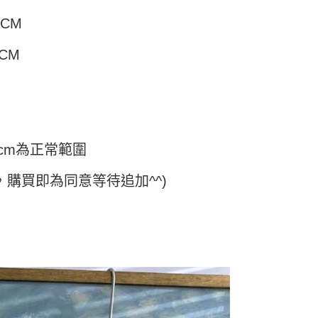
5
方式選擇「AFTEE先享後付」後，將跳轉至「AFTEE先享後
訊連結打開帳單後，可選擇「超商條碼／台灣大直營門市／銀行轉
頁面，進行簡訊認證並確認金額後，即可完成結帳。
2CM
付／iPASS MONEY」等通路繳費。
家取貨
成立數日內，您將收到繳費通知簡訊。
費通知簡訊後14天內，點擊此簡訊中的連結，可透過四大超商
2CM
5
項】
網路銀行／等多元方式進行付款，方視為交易完成。
係由「台灣大哥大股份有限公司」（以下簡稱本公司）所提供，讓
：結帳手續完成當下不需立刻繳費，但若您需要取消訂單，請聯
付款
易時，得透過本服務購買商品或服務，並由商店將買賣／分期付
的店家。未經商家同意取消之訂單仍視為有效，需透過AFTEE
金債權讓與本公司後，依約使用本公司帳單繳交帳款。
繳納相關費用。
5，滿NT$499(含以上)免運費
意付款使用「大哥付你分期」之契約關係目的，商店將以您的個人
否成功請以「AFTEE先享後付 」之結帳頁面顯示為準，若有關於
含姓名、電話或地址）提供予台灣大哥大進項蒐集、處理及利
功／繳費後需取消欲退款等相關疑問，請聯繫「AFTEE先享後
11取貨
公司與您本人進行分期帳單所需資料之確認、核對及更正。
援中心」
https://netprotections.freshdesk.com/support/home
5，滿NT$499(含以上)免運費
戶服務條款，請詳閱以下連結：
https://oppay.tw/userRule
cm為正常範圍
項】
恩沛科技股份有限公司提供之「AFTEE先享後付」服務完成之
，購買即為同意等待追加^^)
依本服務之必要範圍內提供個人資料，並將交易相關給付款項請
0，滿NT$499(含以上)免運費
讓予恩沛科技股份有限公司。
個人資料處理事宜，請瀏覽以下網址：
ee.tw/terms/#terms3
年的使用者請事先徵得法定代理人或監護人之同意方可使用
E先享後付」，若未經同意申辦者引起之損失，本公司不負相關責
AFTEE先享後付」時，將依據個別帳號之用戶狀況，依本公司
核予不同之上限額度；若仍有額度不足之情形，本公司將視審查
用戶進行身份認證。
一人註冊多個帳號或使用他人資訊註冊。若發現惡意使用之情