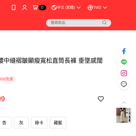
0
中文 (繁體)
TWD
腰中縫褶皺顯瘦寬松直筒長褲 垂墜感闊
499免運
99
杏
灰
綠卡
藏藍