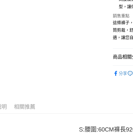
型，讓
Apple Pay
銷售重點
街口支付
這條褲子
筒剪裁，
悠遊付
適，讓您
Google Pa
全盈+PAY
商品相關分
大哥付你
女裝
長
相關說明
分享
【大哥付
AFTEE先
1.本服務
2.付款方
相關說明
流程，驗
【關於「A
ATM付款
完成交易
AFTEE
3.實際核
便利好安
說明
相關推薦
4.訂單成
１．簡單
消。如遇
２．便利
運送方式
無法說明
３．安心
【繳款方
全家取貨
S:腰圍:60CM褲長9
1.分期款
【「AFT