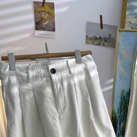
形，恩沛
動。