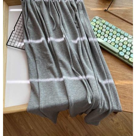
含但不限於訂購人姓名、電話，收件人姓名、電話、收件地址)，將交付予
AFTEE 於本服務必要服務範圍內運用。關於 AFTEE 對於個人資料之蒐集、
處理、利用，詳參 AFTEE 官網之『個人資料蒐集、處理及利用告知聲明』
（
https://aftee.tw/privacypolicy/
）。
若款項超過繳費期限，將根據當次的金額加收年利率 16% 的逾期滯納金。
未成年的使用者，請事先徵得法定代理人或監護人之同意方可使用
AFTEE。
若您對於個人資料之處理、利用有任何疑問，或欲行使相關法律權利，請聯
繫恩沛科技股份有限公司。若您不同意我們將上開所示之個人資料，連同必
要之購買訂單資訊提供予 AFTEE ，或讓 AFTEE 蒐集處理利用您的個人資
料，請勿選用本服務。