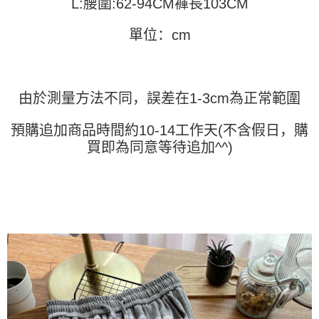
L:腰圍:62-94CM褲長103CM
窗。
3. 实际核准额度、可分期数及费用金额请依后续交易确认页面所载为准。
2. 進行簡訊驗證之後，即可完成結帳手續。
运送方式
4. 订单成立30分钟内，如未前往确认交易或遇审核未通过，订单将自动取
3. 訂單確認後不需事先繳費，商品會配送至您的指定地址。
單位：cm
消。如遇 “转专审核”未通过状况，表示未达系统评分，恕无法说明评估内
4. 下訂完成後，您的手機會收到一封繳費通知簡訊，APP會員則會收到
全家取貨付款
容。
AFTEE APP推播通知。
【缴款方式说明】
每笔NT$45
5. 收到商品當下無需繳費，確認無誤後，請再利用繳費通知簡訊或AFTEE
1. 分期款项不并入电信账单，“大哥付你分期”于每月结算日后寄送缴费提醒
APP於四大便利商店‧ATM/網銀等方式進行付款。
短信。
付款 後全家取貨
由於測量方法不同，誤差在1-3cm為正常範圍
2. 通过短信链接打开账单后，可选择 “超商条码／台湾大直营门市／银行转
請留意繳費期限為 14 天。唯有下載 AFTEE App 成為 AFTEE 會員者方能享
每笔NT$45
账／街口支付／iPASS MONEY”等通路缴费。
有最長 45 天內付款之服務。
預購追加商品時間約10-14工作天(不含假日，購
7-11取貨付款
【注意事项】
買即為同意等待追加^^)
繳費期限，為商家向您請款的時間，再加上使用AFTEE可延長的天數所計算
1. 本服务系由 “台湾大哥大股份有限公司”所提供，让用户于交易时，得通过
每笔NT$45，满NT$499(含以上)免运费
出。使用AFTEE下訂可以延長您收到商品前的繳費天數，但無法保證一定能
本服务购买商品或服务，并由商店将买卖／分期付款买卖价金债权让与本公
夠在期限內收到商品(例如:預購商品或預計到貨時間較長者)。因此無論收到
司后，依约使用本公司账单缴交账款。
付款 後7-11取貨
商品與否，仍需要請您在AFTEE規定的時間內完成繳費。
2. 基于同意付款使用 “大哥付你分期”之契约关系目的，商店将以您的个人资
每笔NT$45，满NT$499(含以上)免运费
料（包含姓名、电话或地址）提供予台湾大哥大进项收集、处理及利用，由
二、付款限制
台湾大哥大与本人进行分期账单所需资料之确认、核对及更正。
1. 初次使用 AFTEE 時，將依認證結果及本公司審查結果，核予每個人不同
宅配
3. 完整用户服务条款，请详阅以下链接：
https://oppay.tw/userRule
之上限額度
2. 結帳金額須大於NT$30
每笔NT$70，满NT$499(含以上)免运费
3. 目前僅支援台灣會員
三、聲明條款
「AFTEE先享後付」(下稱本服務)乃由恩沛科技股份有限公司(下稱 AFTEE )
所提供，並由 AFTEE 向您收取款項。因使用本服務所須提供之個人資料(包