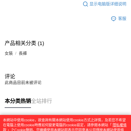
显示电脑版详细说明
客服
产品相关分类 (1)
女裝
長褲
评论
此商品目前未被评论
本分类热销
全站排行
本網站中使用cookie，欲查詢有關本網站使用cookie方式之詳情，及若您不希望
热门标签
在電腦上使用cookie時應如何變更電腦的cookie設定，請參閱本網站「
隱私權條
款
」之Cookie聲明。您繼續使用本網站即表示您同意本公司得按本網站使用條款