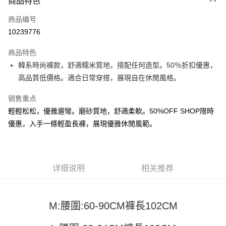
商品特色
信用卡一次付款
商品编号
超商取货付款
10239776
LINE Pay
商品特色
Apple Pay
韓系時尚褲款，舒適糯米質地，搭配任何造型。50％折扣優惠，
高品質低價格。適合日常穿搭，展現自在休閒風格。
街口支付
销售重点
悠遊付
輕輕松松，優雅遛彎。磨砂質地，舒適柔軟。50%OFF SHOP限時
Google Pay
優惠，入手一條輕盈長褲，展現優雅休閒風範。
Plus PAY
大哥付你分期
详细说明
相关推荐
相关说明
【大哥付你分期使用说明】
AFTEE先享后付
1. 本服务由台湾大哥大提供，电信用户可立即使用无须另外申请。（限个人
月租型门号，不开放公司户及预付卡使用）
相关说明
M:腰圍:60-90CM褲長102CM
2. 付款方式选择 “大哥付你分期”，订单成立后会自动跳转到大哥付的交易流
一、關於 AFTEE先享後付
程，验证手机门号后，选择欲分期的期数、缴款截止日，确认付款后即完成
ATM付款
1. 於付款方式選擇AFTEE先享後付，將跳出AFTEE先享後付手機驗證視
交易。