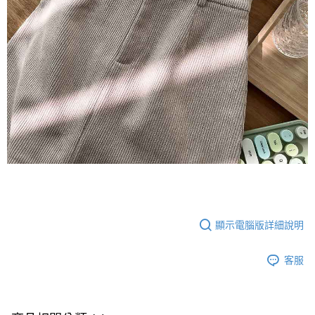
顯示電腦版詳細說明
客服