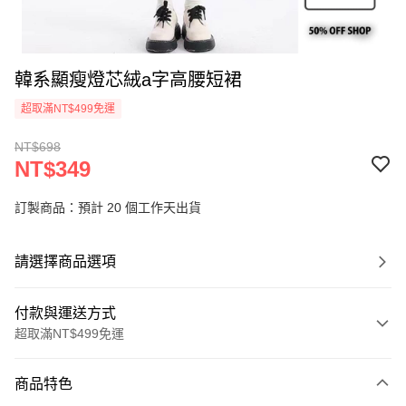
韓系顯瘦燈芯絨a字高腰短裙
超取滿NT$499免運
NT$698
NT$349
訂製商品：預計 20 個工作天出貨
請選擇商品選項
付款與運送方式
超取滿NT$499免運
付款方式
商品特色
信用卡一次付款