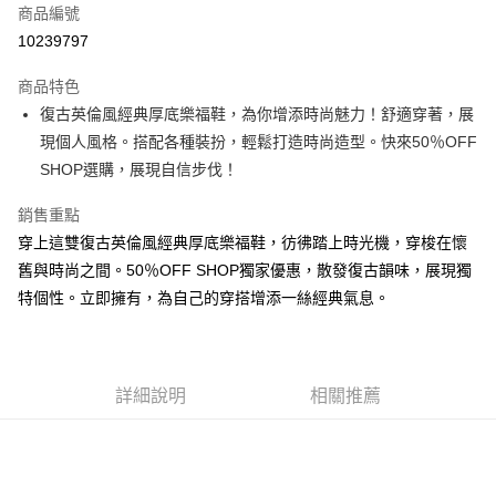
商品編號
超商取貨付款
10239797
LINE Pay
商品特色
Apple Pay
復古英倫風經典厚底樂福鞋，為你增添時尚魅力！舒適穿著，展
現個人風格。搭配各種裝扮，輕鬆打造時尚造型。快來50％OFF
街口支付
SHOP選購，展現自信步伐！
悠遊付
銷售重點
Google Pay
穿上這雙復古英倫風經典厚底樂福鞋，彷彿踏上時光機，穿梭在懷
舊與時尚之間。50％OFF SHOP獨家優惠，散發復古韻味，展現獨
全盈+PAY
特個性。立即擁有，為自己的穿搭增添一絲經典氣息。
大哥付你分期
相關說明
【大哥付你分期使用說明】
AFTEE先享後付
1.本服務由台灣大哥大提供，台灣大哥大用戶可立即使用無須另外申請。
詳細說明
相關推薦
2.付款方式選擇「大哥付你分期」，訂單成立後會自動跳轉到大哥付的交易
相關說明
流程，驗證手機門號後，選擇欲分期的期數、繳款截止日，確認付款後即完
【關於「AFTEE先享後付」】
成交易。
ATM付款
AFTEE先享後付是「在收到商品之後才付款」的支付方式。 讓您購物簡單
3.實際核准額度、可分期數及費用金額請依後續交易確認頁面所載為準。
便利好安心！
4.訂單成立30分鐘內，如未前往確認交易或遇審核未通過，訂單將自動取
１．簡單：不需註冊會員、不需綁卡、不需儲值。