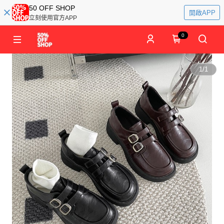
50 OFF SHOP
開啟APP
立刻使用官方APP
0
1
/
1