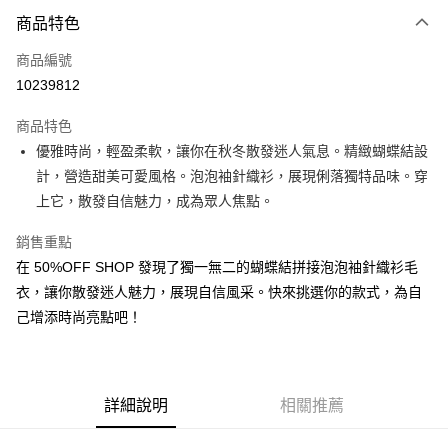
付款方式
商品特色
信用卡一次付款
商品編號
超商取貨付款
10239812
LINE Pay
商品特色
Apple Pay
優雅時尚，輕盈柔軟，讓你在秋冬散發迷人氣息。精緻蝴蝶結設
計，營造甜美可愛風格。泡泡袖針織衫，展現俐落獨特品味。穿
街口支付
上它，散發自信魅力，成為眾人焦點。
悠遊付
銷售重點
Google Pay
在 50%OFF SHOP 發現了獨一無二的蝴蝶結拼接泡泡袖針織衫毛
衣，讓你散發迷人魅力，展現自信風采。快來挑選你的款式，為自
全盈+PAY
己增添時尚亮點吧！
大哥付你分期
相關說明
【大哥付你分期使用說明】
AFTEE先享後付
1.本服務由台灣大哥大提供，台灣大哥大用戶可立即使用無須另外申請。
詳細說明
相關推薦
2.付款方式選擇「大哥付你分期」，訂單成立後會自動跳轉到大哥付的交易
相關說明
流程，驗證手機門號後，選擇欲分期的期數、繳款截止日，確認付款後即完
【關於「AFTEE先享後付」】