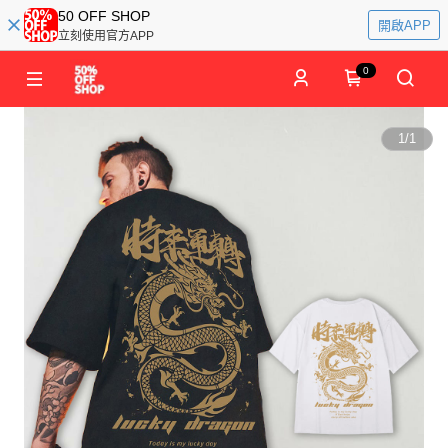
50 OFF SHOP
開啟APP
立刻使用官方APP
0
1
/
1