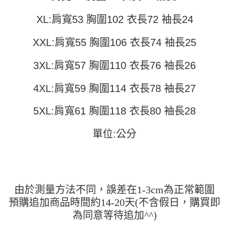
全家取貨付款
【繳款方式說明】
1.分期款項不併入電信帳單，「大哥付你分期」於每月結算日後寄送繳費提
每筆NT$45
XL:肩寬53 胸圍102 衣長72 袖長24
【「AFTEE先享後付」結帳流程】
醒簡訊。
１．於結帳方式選擇「AFTEE先享後付」後，將跳轉至「AFTEE先享後付」
2.透過簡訊連結打開帳單後，可選擇「超商條碼／台灣大直營門市／銀行轉
付款 後全家取貨
結帳頁面，進行簡訊認證並確認金額後，即可完成結帳。
XXL:肩寬55 胸圍106 衣長74 袖長25
帳／街口支付／iPASS MONEY」等通路繳費。
２．訂單成立數日內，您將收到繳費通知簡訊。
每筆NT$45
３．收到繳費通知簡訊後14天內，點擊此簡訊中的連結，可透過四大超商／
【注意事項】
3XL:肩寬57 胸圍110 衣長76 袖長26
ATM／網路銀行／等多元方式進行付款，方視為交易完成。
7-11取貨付款
1.本服務係由「台灣大哥大股份有限公司」（以下簡稱本公司）所提供，讓
※ 請注意：結帳手續完成當下不需立刻繳費，但若您需要取消訂單，請聯絡
用戶於交易時，得透過本服務購買商品或服務，並由商店將買賣／分期付款
每筆NT$45，滿NT$499(含以上)免運費
購買商品的店家。未經商家同意取消之訂單仍視為有效，需透過AFTEE先享
4XL:肩寬59 胸圍114 衣長78 袖長27
買賣價金債權讓與本公司後，依約使用本公司帳單繳交帳款。
後付繳納相關費用。
2.基於同意付款使用「大哥付你分期」之契約關係目的，商店將以您的個人
付款 後7-11取貨
※ 交易是否成功請以「AFTEE先享後付 」之結帳頁面顯示為準，若有關於
資料（包含姓名、電話或地址）提供予台灣大哥大進項蒐集、處理及利用，
5XL:肩寬61 胸圍118 衣長80 袖長28
是否繳費成功／繳費後需取消欲退款等相關疑問，請聯繫「AFTEE先享後付
每筆NT$45，滿NT$499(含以上)免運費
由本公司與您本人進行分期帳單所需資料之確認、核對及更正。
客戶支援中心」
https://netprotections.freshdesk.com/support/home
3.完整用戶服務條款，請詳閱以下連結：
https://oppay.tw/userRule
單位:公分
宅配
【注意事項】
１．透過由恩沛科技股份有限公司提供之「AFTEE先享後付」服務完成之交
每筆NT$70，滿NT$499(含以上)免運費
易，需依本服務之必要範圍內提供個人資料，並將交易相關給付款項請求債
權轉讓予恩沛科技股份有限公司。
２．關於個人資料處理事宜，請瀏覽以下網址：
https://aftee.tw/terms/#terms3
由於測量方法不同，誤差在1-3cm為正常範圍
３．未成年的使用者請事先徵得法定代理人或監護人之同意方可使用
預購追加商品時間約14-20天(不含假日，購買即
「AFTEE先享後付」，若未經同意申辦者引起之損失，本公司不負相關責
任。
為同意等待追加^^)
４．使用「AFTEE先享後付」時，將依據個別帳號之用戶狀況，依本公司即