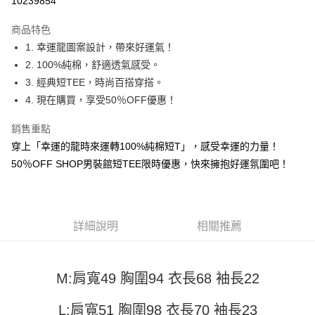
10239854
LINE Pay
商品特色
Apple Pay
1. 幸運龍圖案設計，帶來好運氣！
2. 100%純棉，舒適透氣感受。
街口支付
3. 經典短TEE，時尚百搭穿搭。
悠遊付
4. 現在購買，享受50％OFF優惠！
Google Pay
銷售重點
穿上「幸運的龍時來運轉100%純棉短T」，感受幸運的力量！
全盈+PAY
50％OFF SHOP男裝館短TEE限時優惠，快來擁抱好運氛圍吧！
大哥付你分期
相關說明
【大哥付你分期使用說明】
AFTEE先享後付
1.本服務由台灣大哥大提供，台灣大哥大用戶可立即使用無須另外申請。
詳細說明
相關推薦
2.付款方式選擇「大哥付你分期」，訂單成立後會自動跳轉到大哥付的交易
相關說明
流程，驗證手機門號後，選擇欲分期的期數、繳款截止日，確認付款後即完
【關於「AFTEE先享後付」】
成交易。
ATM付款
AFTEE先享後付是「在收到商品之後才付款」的支付方式。 讓您購物簡單
3.實際核准額度、可分期數及費用金額請依後續交易確認頁面所載為準。
M:肩寬49 胸圍94 衣長68 袖長22
便利好安心！
4.訂單成立30分鐘內，如未前往確認交易或遇審核未通過，訂單將自動取
１．簡單：不需註冊會員、不需綁卡、不需儲值。
運送方式
消。如遇「轉專審核」未通過狀況，表示未達大哥付你分期系統評分，恕無
２．便利：只要手機號碼，簡訊認證，即可結帳。
L:肩寬51 胸圍98 衣長70 袖長23
法說明評估內容。
３．安心：先確認商品／服務後，再付款。